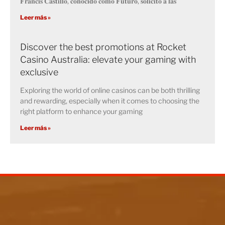
𝐅𝐫𝐚𝐧𝐜𝐢𝐬 𝐂𝐚𝐬𝐭𝐢𝐥𝐥𝐨, 𝐜𝐨𝐧𝐨𝐜𝐢𝐝𝐨 𝐜𝐨𝐦𝐨 𝐅𝐮𝐭𝐮𝐫𝐨, 𝐬𝐨𝐥𝐢𝐜𝐢𝐭𝐨́ 𝐚 𝐥𝐚𝐬
Leer más »
Discover the best promotions at Rocket
Casino Australia: elevate your gaming with
exclusive
Exploring the world of online casinos can be both thrilling
and rewarding, especially when it comes to choosing the
right platform to enhance your gaming
Leer más »