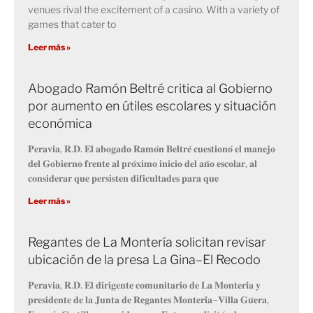
venues rival the excitement of a casino. With a variety of
games that cater to
Leer más »
Abogado Ramón Beltré critica al Gobierno
por aumento en útiles escolares y situación
económica
𝐏𝐞𝐫𝐚𝐯𝐢𝐚, 𝐑.𝐃. 𝐄𝐥 𝐚𝐛𝐨𝐠𝐚𝐝𝐨 𝐑𝐚𝐦𝐨́𝐧 𝐁𝐞𝐥𝐭𝐫𝐞́ 𝐜𝐮𝐞𝐬𝐭𝐢𝐨𝐧𝐨́ 𝐞𝐥 𝐦𝐚𝐧𝐞𝐣𝐨
𝐝𝐞𝐥 𝐆𝐨𝐛𝐢𝐞𝐫𝐧𝐨 𝐟𝐫𝐞𝐧𝐭𝐞 𝐚𝐥 𝐩𝐫𝐨́𝐱𝐢𝐦𝐨 𝐢𝐧𝐢𝐜𝐢𝐨 𝐝𝐞𝐥 𝐚𝐧̃𝐨 𝐞𝐬𝐜𝐨𝐥𝐚𝐫, 𝐚𝐥
𝐜𝐨𝐧𝐬𝐢𝐝𝐞𝐫𝐚𝐫 𝐪𝐮𝐞 𝐩𝐞𝐫𝐬𝐢𝐬𝐭𝐞𝐧 𝐝𝐢𝐟𝐢𝐜𝐮𝐥𝐭𝐚𝐝𝐞𝐬 𝐩𝐚𝐫𝐚 𝐪𝐮𝐞
Leer más »
Regantes de La Montería solicitan revisar
ubicación de la presa La Gina–El Recodo
𝐏𝐞𝐫𝐚𝐯𝐢𝐚, 𝐑.𝐃. 𝐄𝐥 𝐝𝐢𝐫𝐢𝐠𝐞𝐧𝐭𝐞 𝐜𝐨𝐦𝐮𝐧𝐢𝐭𝐚𝐫𝐢𝐨 𝐝𝐞 𝐋𝐚 𝐌𝐨𝐧𝐭𝐞𝐫𝐢́𝐚 𝐲
𝐩𝐫𝐞𝐬𝐢𝐝𝐞𝐧𝐭𝐞 𝐝𝐞 𝐥𝐚 𝐉𝐮𝐧𝐭𝐚 𝐝𝐞 𝐑𝐞𝐠𝐚𝐧𝐭𝐞𝐬 𝐌𝐨𝐧𝐭𝐞𝐫𝐢́𝐚–𝐕𝐢𝐥𝐥𝐚 𝐆𝐮̈𝐞𝐫𝐚,