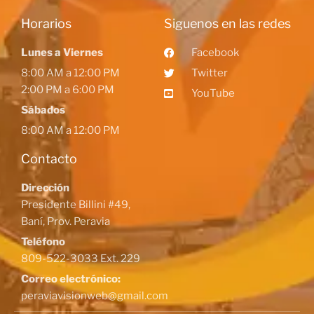
Horarios
Siguenos en las redes
Lunes a Viernes
Facebook
8:00 AM a 12:00 PM
Twitter
2:00 PM a 6:00 PM
YouTube
Sábados
8:00 AM a 12:00 PM
Contacto
Dirección
Presidente Billini #49,
Baní, Prov. Peravia
Teléfono
809-522-3033 Ext. 229
Correo electrónico:
peraviavisionweb@gmail.com