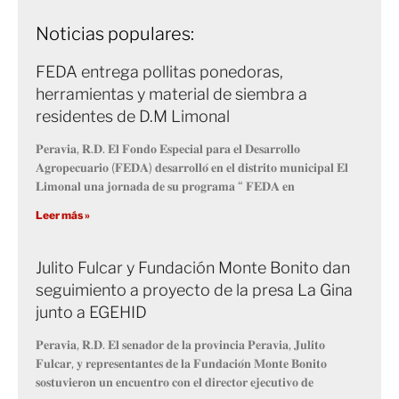
Noticias populares:
FEDA entrega pollitas ponedoras,
herramientas y material de siembra a
residentes de D.M Limonal
𝐏𝐞𝐫𝐚𝐯𝐢𝐚, 𝐑.𝐃. 𝐄𝐥 𝐅𝐨𝐧𝐝𝐨 𝐄𝐬𝐩𝐞𝐜𝐢𝐚𝐥 𝐩𝐚𝐫𝐚 𝐞𝐥 𝐃𝐞𝐬𝐚𝐫𝐫𝐨𝐥𝐥𝐨
𝐀𝐠𝐫𝐨𝐩𝐞𝐜𝐮𝐚𝐫𝐢𝐨 (𝐅𝐄𝐃𝐀) 𝐝𝐞𝐬𝐚𝐫𝐫𝐨𝐥𝐥𝐨́ 𝐞𝐧 𝐞𝐥 𝐝𝐢𝐬𝐭𝐫𝐢𝐭𝐨 𝐦𝐮𝐧𝐢𝐜𝐢𝐩𝐚𝐥 𝐄𝐥
𝐋𝐢𝐦𝐨𝐧𝐚𝐥 𝐮𝐧𝐚 𝐣𝐨𝐫𝐧𝐚𝐝𝐚 𝐝𝐞 𝐬𝐮 𝐩𝐫𝐨𝐠𝐫𝐚𝐦𝐚 “ 𝐅𝐄𝐃𝐀 𝐞𝐧
Leer más »
Julito Fulcar y Fundación Monte Bonito dan
seguimiento a proyecto de la presa La Gina
junto a EGEHID
𝐏𝐞𝐫𝐚𝐯𝐢𝐚, 𝐑.𝐃. 𝐄𝐥 𝐬𝐞𝐧𝐚𝐝𝐨𝐫 𝐝𝐞 𝐥𝐚 𝐩𝐫𝐨𝐯𝐢𝐧𝐜𝐢𝐚 𝐏𝐞𝐫𝐚𝐯𝐢𝐚, 𝐉𝐮𝐥𝐢𝐭𝐨
𝐅𝐮𝐥𝐜𝐚𝐫, 𝐲 𝐫𝐞𝐩𝐫𝐞𝐬𝐞𝐧𝐭𝐚𝐧𝐭𝐞𝐬 𝐝𝐞 𝐥𝐚 𝐅𝐮𝐧𝐝𝐚𝐜𝐢𝐨́𝐧 𝐌𝐨𝐧𝐭𝐞 𝐁𝐨𝐧𝐢𝐭𝐨
𝐬𝐨𝐬𝐭𝐮𝐯𝐢𝐞𝐫𝐨𝐧 𝐮𝐧 𝐞𝐧𝐜𝐮𝐞𝐧𝐭𝐫𝐨 𝐜𝐨𝐧 𝐞𝐥 𝐝𝐢𝐫𝐞𝐜𝐭𝐨𝐫 𝐞𝐣𝐞𝐜𝐮𝐭𝐢𝐯𝐨 𝐝𝐞