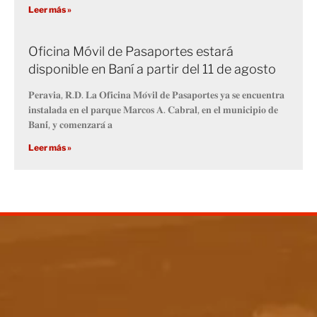
Leer más »
Oficina Móvil de Pasaportes estará
disponible en Baní a partir del 11 de agosto
𝐏𝐞𝐫𝐚𝐯𝐢𝐚, 𝐑.𝐃. 𝐋𝐚 𝐎𝐟𝐢𝐜𝐢𝐧𝐚 𝐌𝐨́𝐯𝐢𝐥 𝐝𝐞 𝐏𝐚𝐬𝐚𝐩𝐨𝐫𝐭𝐞𝐬 𝐲𝐚 𝐬𝐞 𝐞𝐧𝐜𝐮𝐞𝐧𝐭𝐫𝐚
𝐢𝐧𝐬𝐭𝐚𝐥𝐚𝐝𝐚 𝐞𝐧 𝐞𝐥 𝐩𝐚𝐫𝐪𝐮𝐞 𝐌𝐚𝐫𝐜𝐨𝐬 𝐀. 𝐂𝐚𝐛𝐫𝐚𝐥, 𝐞𝐧 𝐞𝐥 𝐦𝐮𝐧𝐢𝐜𝐢𝐩𝐢𝐨 𝐝𝐞
𝐁𝐚𝐧𝐢́, 𝐲 𝐜𝐨𝐦𝐞𝐧𝐳𝐚𝐫𝐚́ 𝐚
Leer más »