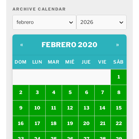
ARCHIVE CALENDAR
FEBRERO 2020
«
»
DOM
LUN
MAR
MIÉ
JUE
VIE
SÁB
1
2
3
4
5
6
7
8
9
10
11
12
13
14
15
16
17
18
19
20
21
22