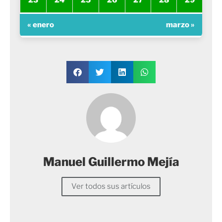
23
24
25
26
27
28
29
« enero
marzo »
Manuel Guillermo Mejía
Ver todos sus artículos