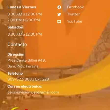
Lunes a Viernes
Facebook
8:00 AM a 12:00 PM
Twitter
2:00 PM a 6:00 PM
YouTube
Sábados
8:00 AM a 12:00 PM
Contacto
Dirección
Presidente Billini #49,
Baní, Prov. Peravia
Teléfono
809-522-3033 Ext. 229
Correo electrónico:
peraviavisionweb@gmail.com