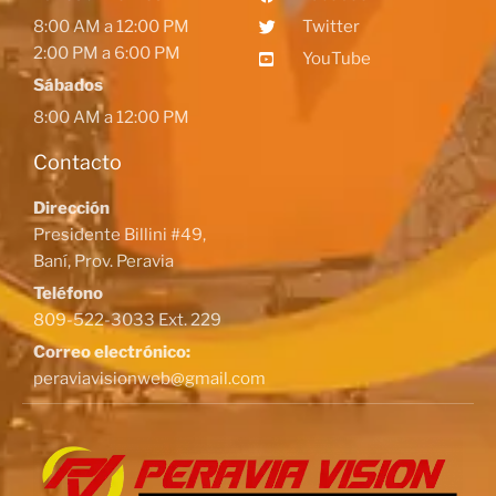
8:00 AM a 12:00 PM
Twitter
2:00 PM a 6:00 PM
YouTube
Sábados
8:00 AM a 12:00 PM
Contacto
Dirección
Presidente Billini #49,
Baní, Prov. Peravia
Teléfono
809-522-3033 Ext. 229
Correo electrónico:
peraviavisionweb@gmail.com