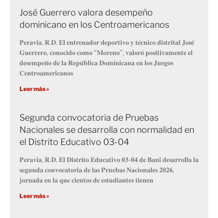
José Guerrero valora desempeño
dominicano en los Centroamericanos
𝐏𝐞𝐫𝐚𝐯𝐢𝐚, 𝐑.𝐃. 𝐄𝐥 𝐞𝐧𝐭𝐫𝐞𝐧𝐚𝐝𝐨𝐫 𝐝𝐞𝐩𝐨𝐫𝐭𝐢𝐯𝐨 𝐲 𝐭𝐞́𝐜𝐧𝐢𝐜𝐨 𝐝𝐢𝐬𝐭𝐫𝐢𝐭𝐚𝐥 𝐉𝐨𝐬𝐞́
𝐆𝐮𝐞𝐫𝐫𝐞𝐫𝐨, 𝐜𝐨𝐧𝐨𝐜𝐢𝐝𝐨 𝐜𝐨𝐦𝐨 “𝐌𝐨𝐫𝐞𝐧𝐨”, 𝐯𝐚𝐥𝐨𝐫𝐨́ 𝐩𝐨𝐬𝐢𝐭𝐢𝐯𝐚𝐦𝐞𝐧𝐭𝐞 𝐞𝐥
𝐝𝐞𝐬𝐞𝐦𝐩𝐞𝐧̃𝐨 𝐝𝐞 𝐥𝐚 𝐑𝐞𝐩𝐮́𝐛𝐥𝐢𝐜𝐚 𝐃𝐨𝐦𝐢𝐧𝐢𝐜𝐚𝐧𝐚 𝐞𝐧 𝐥𝐨𝐬 𝐉𝐮𝐞𝐠𝐨𝐬
𝐂𝐞𝐧𝐭𝐫𝐨𝐚𝐦𝐞𝐫𝐢𝐜𝐚𝐧𝐨𝐬
Leer más »
Segunda convocatoria de Pruebas
Nacionales se desarrolla con normalidad en
el Distrito Educativo 03-04
𝐏𝐞𝐫𝐚𝐯𝐢𝐚, 𝐑.𝐃. 𝐄𝐥 𝐃𝐢𝐬𝐭𝐫𝐢𝐭𝐨 𝐄𝐝𝐮𝐜𝐚𝐭𝐢𝐯𝐨 𝟎𝟑-𝟎𝟒 𝐝𝐞 𝐁𝐚𝐧𝐢́ 𝐝𝐞𝐬𝐚𝐫𝐫𝐨𝐥𝐥𝐚 𝐥𝐚
𝐬𝐞𝐠𝐮𝐧𝐝𝐚 𝐜𝐨𝐧𝐯𝐨𝐜𝐚𝐭𝐨𝐫𝐢𝐚 𝐝𝐞 𝐥𝐚𝐬 𝐏𝐫𝐮𝐞𝐛𝐚𝐬 𝐍𝐚𝐜𝐢𝐨𝐧𝐚𝐥𝐞𝐬 𝟐𝟎𝟐𝟔,
𝐣𝐨𝐫𝐧𝐚𝐝𝐚 𝐞𝐧 𝐥𝐚 𝐪𝐮𝐞 𝐜𝐢𝐞𝐧𝐭𝐨𝐬 𝐝𝐞 𝐞𝐬𝐭𝐮𝐝𝐢𝐚𝐧𝐭𝐞𝐬 𝐭𝐢𝐞𝐧𝐞𝐧
Leer más »