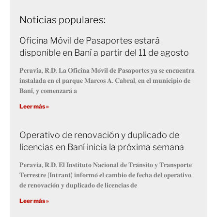
Noticias populares:
Oficina Móvil de Pasaportes estará
disponible en Baní a partir del 11 de agosto
𝐏𝐞𝐫𝐚𝐯𝐢𝐚, 𝐑.𝐃. 𝐋𝐚 𝐎𝐟𝐢𝐜𝐢𝐧𝐚 𝐌𝐨́𝐯𝐢𝐥 𝐝𝐞 𝐏𝐚𝐬𝐚𝐩𝐨𝐫𝐭𝐞𝐬 𝐲𝐚 𝐬𝐞 𝐞𝐧𝐜𝐮𝐞𝐧𝐭𝐫𝐚
𝐢𝐧𝐬𝐭𝐚𝐥𝐚𝐝𝐚 𝐞𝐧 𝐞𝐥 𝐩𝐚𝐫𝐪𝐮𝐞 𝐌𝐚𝐫𝐜𝐨𝐬 𝐀. 𝐂𝐚𝐛𝐫𝐚𝐥, 𝐞𝐧 𝐞𝐥 𝐦𝐮𝐧𝐢𝐜𝐢𝐩𝐢𝐨 𝐝𝐞
𝐁𝐚𝐧𝐢́, 𝐲 𝐜𝐨𝐦𝐞𝐧𝐳𝐚𝐫𝐚́ 𝐚
Leer más »
Operativo de renovación y duplicado de
licencias en Baní inicia la próxima semana
𝐏𝐞𝐫𝐚𝐯𝐢𝐚, 𝐑.𝐃. 𝐄𝐥 𝐈𝐧𝐬𝐭𝐢𝐭𝐮𝐭𝐨 𝐍𝐚𝐜𝐢𝐨𝐧𝐚𝐥 𝐝𝐞 𝐓𝐫𝐚́𝐧𝐬𝐢𝐭𝐨 𝐲 𝐓𝐫𝐚𝐧𝐬𝐩𝐨𝐫𝐭𝐞
𝐓𝐞𝐫𝐫𝐞𝐬𝐭𝐫𝐞 (𝐈𝐧𝐭𝐫𝐚𝐧𝐭) 𝐢𝐧𝐟𝐨𝐫𝐦𝐨́ 𝐞𝐥 𝐜𝐚𝐦𝐛𝐢𝐨 𝐝𝐞 𝐟𝐞𝐜𝐡𝐚 𝐝𝐞𝐥 𝐨𝐩𝐞𝐫𝐚𝐭𝐢𝐯𝐨
𝐝𝐞 𝐫𝐞𝐧𝐨𝐯𝐚𝐜𝐢𝐨́𝐧 𝐲 𝐝𝐮𝐩𝐥𝐢𝐜𝐚𝐝𝐨 𝐝𝐞 𝐥𝐢𝐜𝐞𝐧𝐜𝐢𝐚𝐬 𝐝𝐞
Leer más »