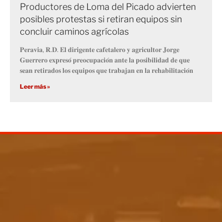
Productores de Loma del Picado advierten
posibles protestas si retiran equipos sin
concluir caminos agrícolas
𝐏𝐞𝐫𝐚𝐯𝐢𝐚, 𝐑.𝐃. 𝐄𝐥 𝐝𝐢𝐫𝐢𝐠𝐞𝐧𝐭𝐞 𝐜𝐚𝐟𝐞𝐭𝐚𝐥𝐞𝐫𝐨 𝐲 𝐚𝐠𝐫𝐢𝐜𝐮𝐥𝐭𝐨𝐫 𝐉𝐨𝐫𝐠𝐞
𝐆𝐮𝐞𝐫𝐫𝐞𝐫𝐨 𝐞𝐱𝐩𝐫𝐞𝐬𝐨́ 𝐩𝐫𝐞𝐨𝐜𝐮𝐩𝐚𝐜𝐢𝐨́𝐧 𝐚𝐧𝐭𝐞 𝐥𝐚 𝐩𝐨𝐬𝐢𝐛𝐢𝐥𝐢𝐝𝐚𝐝 𝐝𝐞 𝐪𝐮𝐞
𝐬𝐞𝐚𝐧 𝐫𝐞𝐭𝐢𝐫𝐚𝐝𝐨𝐬 𝐥𝐨𝐬 𝐞𝐪𝐮𝐢𝐩𝐨𝐬 𝐪𝐮𝐞 𝐭𝐫𝐚𝐛𝐚𝐣𝐚𝐧 𝐞𝐧 𝐥𝐚 𝐫𝐞𝐡𝐚𝐛𝐢𝐥𝐢𝐭𝐚𝐜𝐢𝐨́𝐧
Leer más »