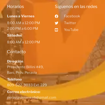
Horarios
Siguenos en las redes
Lunes a Viernes
Facebook
8:00 AM a 12:00 PM
Twitter
2:00 PM a 6:00 PM
YouTube
Sábados
8:00 AM a 12:00 PM
Contacto
Dirección
Presidente Billini #49,
Baní, Prov. Peravia
Teléfono
809-522-3033 Ext. 229
Correo electrónico:
peraviavisionweb@gmail.com