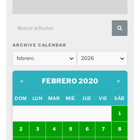
ARCHIVE CALENDAR
FEBRERO 2020
«
»
DOM
LUN
MAR
MIÉ
JUE
VIE
SÁB
1
2
3
4
5
6
7
8