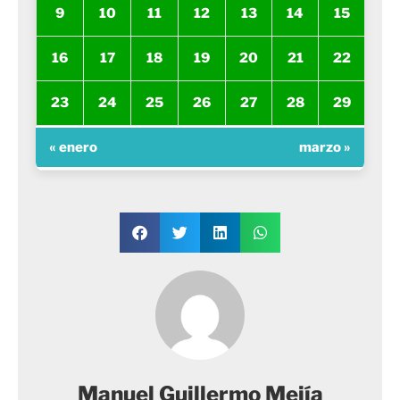
9
10
11
12
13
14
15
16
17
18
19
20
21
22
23
24
25
26
27
28
29
« enero
marzo »
Manuel Guillermo Mejía