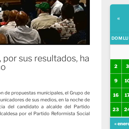
«
DOM
LU
 por sus resultados, ha
co
2
3
9
1
n de propuestas municipales, el Grupo de
16
1
municadores de sus medios, en la noche de
cia del candidato a alcalde del Partido
23
2
caldesa por el Partido Reformista Social
« ener