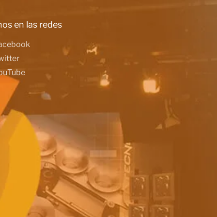
os en las redes
acebook
witter
ouTube