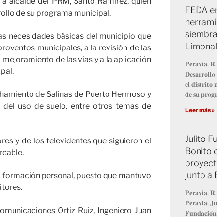
o a alcalde del PRM, Santo Ramírez, quien
FEDA en
rollo de su programa municipal.
herrami
siembra
as necesidades básicas del municipio que
Limonal
proventos municipales, a la revisión de las
l mejoramiento de las vías y a la aplicación
𝐏𝐞𝐫𝐚𝐯𝐢𝐚, 𝐑.
pal.
𝐃𝐞𝐬𝐚𝐫𝐫𝐨𝐥𝐥
𝐞𝐥 𝐝𝐢𝐬𝐭𝐫𝐢𝐭
chamiento de Salinas de Puerto Hermoso y
𝐝𝐞 𝐬𝐮 𝐩𝐫𝐨
 del uso de suelo, entre otros temas de
Leer más »
Julito 
es y de los televidentes que siguieron el
Bonito 
rcable.
proyect
junto a
e formación personal, puesto que mantuvo
itores.
𝐏𝐞𝐫𝐚𝐯𝐢𝐚, 𝐑.
𝐏𝐞𝐫𝐚𝐯𝐢𝐚, 𝐉𝐮
omunicaciones Ortiz Ruiz, Ingeniero Juan
𝐅𝐮𝐧𝐝𝐚𝐜𝐢𝐨́𝐧