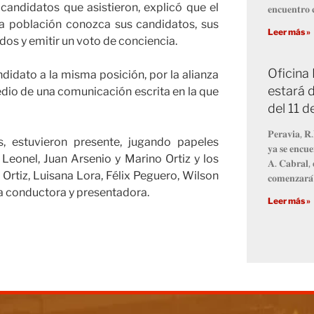
 candidatos que asistieron, explicó que el
𝐞𝐧𝐜𝐮𝐞𝐧𝐭𝐫𝐨 𝐜
la población conozca sus candidatos, sus
Leer más »
os y emitir un voto de conciencia.
Oficina
andidato a la misma posición, por la alianza
estará d
io de una comunicación escrita en la que
del 11 
𝐏𝐞𝐫𝐚𝐯𝐢𝐚, 𝐑.
, estuvieron presente, jugando papeles
𝐲𝐚 𝐬𝐞 𝐞𝐧𝐜𝐮𝐞
 Leonel, Juan Arsenio y Marino Ortiz y los
𝐀. 𝐂𝐚𝐛𝐫𝐚𝐥, 
Ortiz, Luisana Lora, Félix Peguero, Wilson
𝐜𝐨𝐦𝐞𝐧𝐳𝐚𝐫𝐚́
la conductora y presentadora.
Leer más »