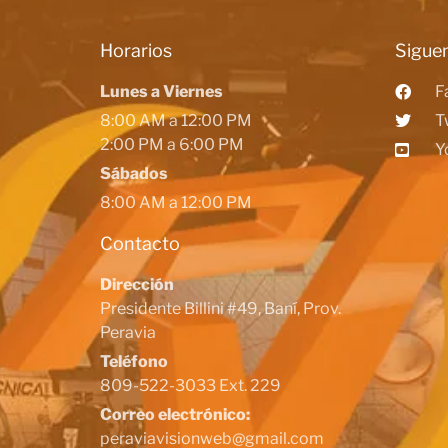
Horarios
Siguen
Lunes a Viernes
F
8:00 AM a 12:00 PM
T
2:00 PM a 6:00 PM
Y
Sábados
8:00 AM a 12:00 PM
Contacto
Dirección
Presidente Billini #49, Baní, Prov.
Peravia
Teléfono
809-522-3033 Ext. 229
Correo electrónico:
peraviavisionweb@gmail.com