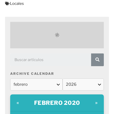
Locales
ARCHIVE CALENDAR
FEBRERO 2020
«
»