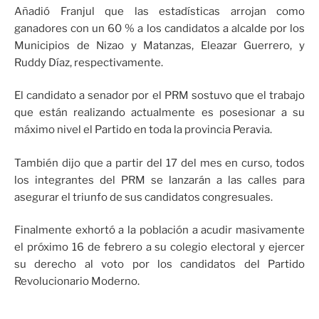
Añadió Franjul que las estadísticas arrojan como
ganadores con un 60 % a los candidatos a alcalde por los
Municipios de Nizao y Matanzas, Eleazar Guerrero, y
Ruddy Díaz, respectivamente.
El candidato a senador por el PRM sostuvo que el trabajo
que están realizando actualmente es posesionar a su
máximo nivel el Partido en toda la provincia Peravia.
También dijo que a partir del 17 del mes en curso, todos
los integrantes del PRM se lanzarán a las calles para
asegurar el triunfo de sus candidatos congresuales.
Finalmente exhortó a la población a acudir masivamente
el próximo 16 de febrero a su colegio electoral y ejercer
su derecho al voto por los candidatos del Partido
Revolucionario Moderno.