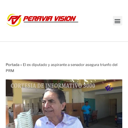
Transmisión en vivo
Portada
»
El ex diputado y aspirante a senador asegura triunfo del
PRM