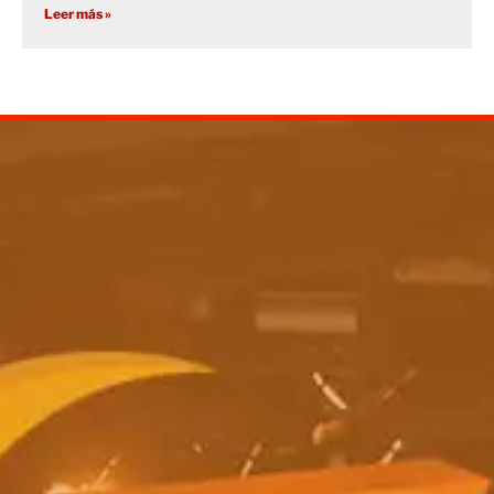
Leer más »