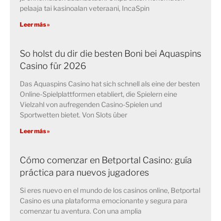
pelaaja tai kasinoalan veteraani, IncaSpin
Leer más »
So holst du dir die besten Boni bei Aquaspins
Casino für 2026
Das Aquaspins Casino hat sich schnell als eine der besten
Online-Spielplattformen etabliert, die Spielern eine
Vielzahl von aufregenden Casino-Spielen und
Sportwetten bietet. Von Slots über
Leer más »
Cómo comenzar en Betportal Casino: guía
práctica para nuevos jugadores
Si eres nuevo en el mundo de los casinos online, Betportal
Casino es una plataforma emocionante y segura para
comenzar tu aventura. Con una amplia