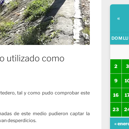
«
DOM
LU
o utilizado como
2
3
9
1
ertedero, tal y como pudo comprobar este
16
1
23
2
amadas de este medio pudieron captar la
rvan desperdicios.
« ener