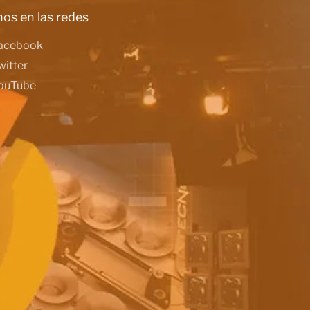
os en las redes
acebook
witter
ouTube