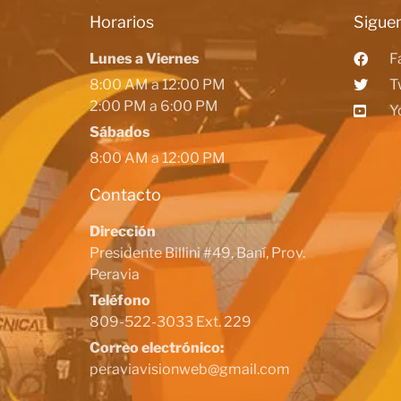
Horarios
Siguen
Lunes a Viernes
F
8:00 AM a 12:00 PM
T
2:00 PM a 6:00 PM
Y
Sábados
8:00 AM a 12:00 PM
Contacto
Dirección
Presidente Billini #49, Baní, Prov.
Peravia
Teléfono
809-522-3033 Ext. 229
Correo electrónico:
peraviavisionweb@gmail.com