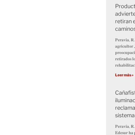
Product
advierte
retiran 
caminos
𝐏𝐞𝐫𝐚𝐯𝐢𝐚, 𝐑.
𝐚𝐠𝐫𝐢𝐜𝐮𝐥𝐭𝐨𝐫
𝐩𝐫𝐞𝐨𝐜𝐮𝐩𝐚𝐜𝐢
𝐫𝐞𝐭𝐢𝐫𝐚𝐝𝐨𝐬 
𝐫𝐞𝐡𝐚𝐛𝐢𝐥𝐢𝐭𝐚𝐜
Leer más »
Cañafis
ilumina
reclaman
sistema
𝐏𝐞𝐫𝐚𝐯𝐢𝐚, 𝐑.
𝐄𝐝𝐞𝐬𝐮𝐫 𝐡𝐚 𝐩