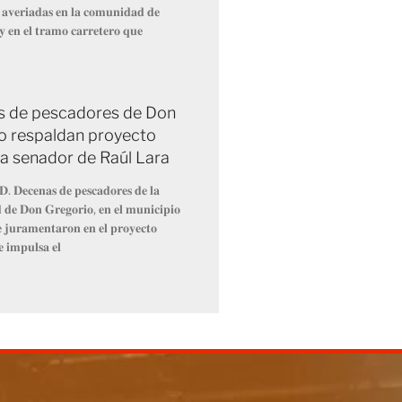
 𝐚𝐯𝐞𝐫𝐢𝐚𝐝𝐚𝐬 𝐞𝐧 𝐥𝐚 𝐜𝐨𝐦𝐮𝐧𝐢𝐝𝐚𝐝 𝐝𝐞
 𝐲 𝐞𝐧 𝐞𝐥 𝐭𝐫𝐚𝐦𝐨 𝐜𝐚𝐫𝐫𝐞𝐭𝐞𝐫𝐨 𝐪𝐮𝐞
 de pescadores de Don
o respaldan proyecto
 a senador de Raúl Lara
𝐃. 𝐃𝐞𝐜𝐞𝐧𝐚𝐬 𝐝𝐞 𝐩𝐞𝐬𝐜𝐚𝐝𝐨𝐫𝐞𝐬 𝐝𝐞 𝐥𝐚
𝐝𝐞 𝐃𝐨𝐧 𝐆𝐫𝐞𝐠𝐨𝐫𝐢𝐨, 𝐞𝐧 𝐞𝐥 𝐦𝐮𝐧𝐢𝐜𝐢𝐩𝐢𝐨
𝐞 𝐣𝐮𝐫𝐚𝐦𝐞𝐧𝐭𝐚𝐫𝐨𝐧 𝐞𝐧 𝐞𝐥 𝐩𝐫𝐨𝐲𝐞𝐜𝐭𝐨
𝐞 𝐢𝐦𝐩𝐮𝐥𝐬𝐚 𝐞𝐥