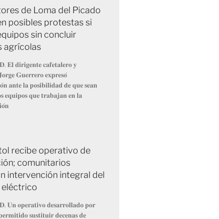
ores de Loma del Picado
n posibles protestas si
equipos sin concluir
 agrícolas
. 𝐄𝐥 𝐝𝐢𝐫𝐢𝐠𝐞𝐧𝐭𝐞 𝐜𝐚𝐟𝐞𝐭𝐚𝐥𝐞𝐫𝐨 𝐲
 𝐉𝐨𝐫𝐠𝐞 𝐆𝐮𝐞𝐫𝐫𝐞𝐫𝐨 𝐞𝐱𝐩𝐫𝐞𝐬𝐨́
𝐨́𝐧 𝐚𝐧𝐭𝐞 𝐥𝐚 𝐩𝐨𝐬𝐢𝐛𝐢𝐥𝐢𝐝𝐚𝐝 𝐝𝐞 𝐪𝐮𝐞 𝐬𝐞𝐚𝐧
𝐨𝐬 𝐞𝐪𝐮𝐢𝐩𝐨𝐬 𝐪𝐮𝐞 𝐭𝐫𝐚𝐛𝐚𝐣𝐚𝐧 𝐞𝐧 𝐥𝐚
𝐢𝐨́𝐧
tol recibe operativo de
ción; comunitarios
 intervención integral del
 eléctrico
𝐃. 𝐔𝐧 𝐨𝐩𝐞𝐫𝐚𝐭𝐢𝐯𝐨 𝐝𝐞𝐬𝐚𝐫𝐫𝐨𝐥𝐥𝐚𝐝𝐨 𝐩𝐨𝐫
𝐞𝐫𝐦𝐢𝐭𝐢𝐝𝐨 𝐬𝐮𝐬𝐭𝐢𝐭𝐮𝐢𝐫 𝐝𝐞𝐜𝐞𝐧𝐚𝐬 𝐝𝐞