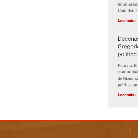
𝐥𝐮𝐦𝐢𝐧𝐚𝐫𝐢𝐚
𝐂𝐚𝐧̃𝐚𝐟𝐢𝐬𝐭𝐨
Leer más »
Decenas
Gregori
político
𝐏𝐞𝐫𝐚𝐯𝐢𝐚, 𝐑.
𝐜𝐨𝐦𝐮𝐧𝐢𝐝𝐚𝐝 
𝐝𝐞 𝐍𝐢𝐳𝐚𝐨, 𝐬
𝐩𝐨𝐥𝐢́𝐭𝐢𝐜𝐨 𝐪
Leer más »