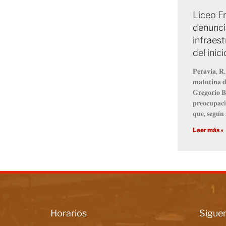
Liceo Fr
denunci
infraest
del inic
𝐏𝐞𝐫𝐚𝐯𝐢𝐚, 𝐑.
𝐦𝐚𝐭𝐮𝐭𝐢𝐧𝐚 𝐝
𝐆𝐫𝐞𝐠𝐨𝐫𝐢𝐨 𝐁
𝐩𝐫𝐞𝐨𝐜𝐮𝐩𝐚𝐜𝐢
𝐪𝐮𝐞, 𝐬𝐞𝐠𝐮́𝐧 
Leer más »
Horarios
Siguen