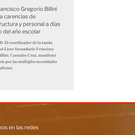
ancisco Gregorio Billini
a carencias de
ructura y personal a días
io del año escolar
𝐃. 𝐄𝐥 𝐜𝐨𝐨𝐫𝐝𝐢𝐧𝐚𝐝𝐨𝐫 𝐝𝐞 𝐥𝐚 𝐭𝐚𝐧𝐝𝐚
𝐥 𝐋𝐢𝐜𝐞𝐨 𝐒𝐞𝐜𝐮𝐧𝐝𝐚𝐫𝐢𝐨 𝐅𝐫𝐚𝐧𝐜𝐢𝐬𝐜𝐨
𝐥𝐥𝐢𝐧𝐢, 𝐂𝐚𝐨𝐧𝐚𝐛𝐨 𝐂𝐫𝐮𝐳, 𝐦𝐚𝐧𝐢𝐟𝐞𝐬𝐭𝐨́
́𝐧 𝐩𝐨𝐫 𝐥𝐚𝐬 𝐦𝐮́𝐥𝐭𝐢𝐩𝐥𝐞𝐬 𝐧𝐞𝐜𝐞𝐬𝐢𝐝𝐚𝐝𝐞𝐬
𝐚𝐟𝐢𝐫𝐦𝐨́,
os en las redes