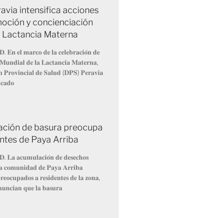
avia intensifica acciones
oción y concienciación
a Lactancia Materna
𝐃. 𝐄𝐧 𝐞𝐥 𝐦𝐚𝐫𝐜𝐨 𝐝𝐞 𝐥𝐚 𝐜𝐞𝐥𝐞𝐛𝐫𝐚𝐜𝐢𝐨́𝐧 𝐝𝐞
𝐌𝐮𝐧𝐝𝐢𝐚𝐥 𝐝𝐞 𝐥𝐚 𝐋𝐚𝐜𝐭𝐚𝐧𝐜𝐢𝐚 𝐌𝐚𝐭𝐞𝐫𝐧𝐚,
́𝐧 𝐏𝐫𝐨𝐯𝐢𝐧𝐜𝐢𝐚𝐥 𝐝𝐞 𝐒𝐚𝐥𝐮𝐝 (𝐃𝐏𝐒) 𝐏𝐞𝐫𝐚𝐯𝐢𝐚
𝐢𝐜𝐚𝐝𝐨
ción de basura preocupa
entes de Paya Arriba
𝐃. 𝐋𝐚 𝐚𝐜𝐮𝐦𝐮𝐥𝐚𝐜𝐢𝐨́𝐧 𝐝𝐞 𝐝𝐞𝐬𝐞𝐜𝐡𝐨𝐬
 𝐥𝐚 𝐜𝐨𝐦𝐮𝐧𝐢𝐝𝐚𝐝 𝐝𝐞 𝐏𝐚𝐲𝐚 𝐀𝐫𝐫𝐢𝐛𝐚
𝐞𝐨𝐜𝐮𝐩𝐚𝐝𝐨𝐬 𝐚 𝐫𝐞𝐬𝐢𝐝𝐞𝐧𝐭𝐞𝐬 𝐝𝐞 𝐥𝐚 𝐳𝐨𝐧𝐚,
𝐧𝐮𝐧𝐜𝐢𝐚𝐧 𝐪𝐮𝐞 𝐥𝐚 𝐛𝐚𝐬𝐮𝐫𝐚