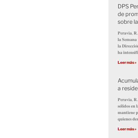
DPS Per
de prom
sobre l
𝐏𝐞𝐫𝐚𝐯𝐢𝐚, 𝐑.
𝐥𝐚 𝐒𝐞𝐦𝐚𝐧𝐚 
𝐥𝐚 𝐃𝐢𝐫𝐞𝐜𝐜𝐢
𝐡𝐚 𝐢𝐧𝐭𝐞𝐧𝐬𝐢𝐟
Leer más »
Acumula
a resid
𝐏𝐞𝐫𝐚𝐯𝐢𝐚, 𝐑.
𝐬𝐨́𝐥𝐢𝐝𝐨𝐬 𝐞
𝐦𝐚𝐧𝐭𝐢𝐞𝐧𝐞 𝐩
𝐪𝐮𝐢𝐞𝐧𝐞𝐬 𝐝𝐞
Leer más »