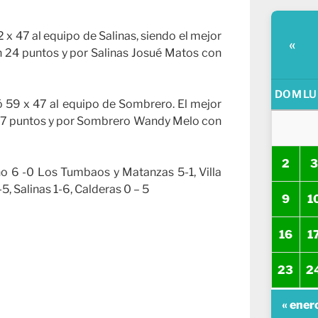
x 47 al equipo de Salinas, siendo el mejor
«
 24 puntos y por Salinas Josué Matos con
DOM
LU
ó 59 x 47 al equipo de Sombrero. El mejor
 27 puntos y por Sombrero Wandy Melo con
2
3
no 6 -0 Los Tumbaos y Matanzas 5-1, Villa
5, Salinas 1-6, Calderas 0 – 5
9
1
16
1
23
2
« ener