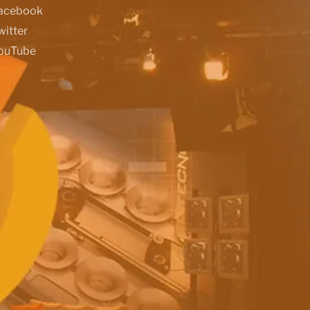
acebook
witter
ouTube