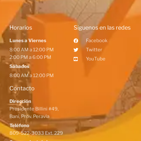
Horarios
Siguenos en las redes
Lunes a Viernes
Facebook
8:00 AM a 12:00 PM
Twitter
2:00 PM a 6:00 PM
YouTube
Sábados
8:00 AM a 12:00 PM
Contacto
Dirección
Presidente Billini #49,
Baní, Prov. Peravia
Teléfono
809-522-3033 Ext. 229