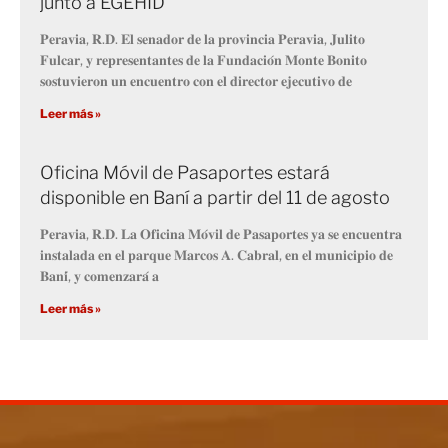
junto a EGEHID
𝐏𝐞𝐫𝐚𝐯𝐢𝐚, 𝐑.𝐃. 𝐄𝐥 𝐬𝐞𝐧𝐚𝐝𝐨𝐫 𝐝𝐞 𝐥𝐚 𝐩𝐫𝐨𝐯𝐢𝐧𝐜𝐢𝐚 𝐏𝐞𝐫𝐚𝐯𝐢𝐚, 𝐉𝐮𝐥𝐢𝐭𝐨
𝐅𝐮𝐥𝐜𝐚𝐫, 𝐲 𝐫𝐞𝐩𝐫𝐞𝐬𝐞𝐧𝐭𝐚𝐧𝐭𝐞𝐬 𝐝𝐞 𝐥𝐚 𝐅𝐮𝐧𝐝𝐚𝐜𝐢𝐨́𝐧 𝐌𝐨𝐧𝐭𝐞 𝐁𝐨𝐧𝐢𝐭𝐨
𝐬𝐨𝐬𝐭𝐮𝐯𝐢𝐞𝐫𝐨𝐧 𝐮𝐧 𝐞𝐧𝐜𝐮𝐞𝐧𝐭𝐫𝐨 𝐜𝐨𝐧 𝐞𝐥 𝐝𝐢𝐫𝐞𝐜𝐭𝐨𝐫 𝐞𝐣𝐞𝐜𝐮𝐭𝐢𝐯𝐨 𝐝𝐞
Leer más »
Oficina Móvil de Pasaportes estará
disponible en Baní a partir del 11 de agosto
𝐏𝐞𝐫𝐚𝐯𝐢𝐚, 𝐑.𝐃. 𝐋𝐚 𝐎𝐟𝐢𝐜𝐢𝐧𝐚 𝐌𝐨́𝐯𝐢𝐥 𝐝𝐞 𝐏𝐚𝐬𝐚𝐩𝐨𝐫𝐭𝐞𝐬 𝐲𝐚 𝐬𝐞 𝐞𝐧𝐜𝐮𝐞𝐧𝐭𝐫𝐚
𝐢𝐧𝐬𝐭𝐚𝐥𝐚𝐝𝐚 𝐞𝐧 𝐞𝐥 𝐩𝐚𝐫𝐪𝐮𝐞 𝐌𝐚𝐫𝐜𝐨𝐬 𝐀. 𝐂𝐚𝐛𝐫𝐚𝐥, 𝐞𝐧 𝐞𝐥 𝐦𝐮𝐧𝐢𝐜𝐢𝐩𝐢𝐨 𝐝𝐞
𝐁𝐚𝐧𝐢́, 𝐲 𝐜𝐨𝐦𝐞𝐧𝐳𝐚𝐫𝐚́ 𝐚
Leer más »