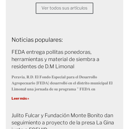
Ver todos sus artículos
Noticias populares:
FEDA entrega pollitas ponedoras,
herramientas y material de siembra a
residentes de D.M Limonal
𝐏𝐞𝐫𝐚𝐯𝐢𝐚, 𝐑.𝐃. 𝐄𝐥 𝐅𝐨𝐧𝐝𝐨 𝐄𝐬𝐩𝐞𝐜𝐢𝐚𝐥 𝐩𝐚𝐫𝐚 𝐞𝐥 𝐃𝐞𝐬𝐚𝐫𝐫𝐨𝐥𝐥𝐨
𝐀𝐠𝐫𝐨𝐩𝐞𝐜𝐮𝐚𝐫𝐢𝐨 (𝐅𝐄𝐃𝐀) 𝐝𝐞𝐬𝐚𝐫𝐫𝐨𝐥𝐥𝐨́ 𝐞𝐧 𝐞𝐥 𝐝𝐢𝐬𝐭𝐫𝐢𝐭𝐨 𝐦𝐮𝐧𝐢𝐜𝐢𝐩𝐚𝐥 𝐄𝐥
𝐋𝐢𝐦𝐨𝐧𝐚𝐥 𝐮𝐧𝐚 𝐣𝐨𝐫𝐧𝐚𝐝𝐚 𝐝𝐞 𝐬𝐮 𝐩𝐫𝐨𝐠𝐫𝐚𝐦𝐚 “ 𝐅𝐄𝐃𝐀 𝐞𝐧
Leer más »
Julito Fulcar y Fundación Monte Bonito dan
seguimiento a proyecto de la presa La Gina