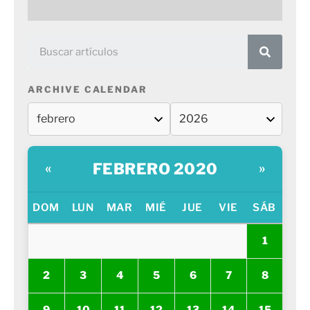
ARCHIVE CALENDAR
FEBRERO 2020
«
»
DOM
LUN
MAR
MIÉ
JUE
VIE
SÁB
1
2
3
4
5
6
7
8