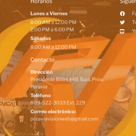
Horarios
Siguen
Lunes a Viernes
F
8:00 AM a 12:00 PM
T
2:00 PM a 6:00 PM
Y
Sábados
8:00 AM a 12:00 PM
Contacto
Dirección
Presidente Billini #49, Baní, Prov.
Peravia
Teléfono
809-522-3033 Ext. 229
Correo electrónico:
peraviavisionweb@gmail.com