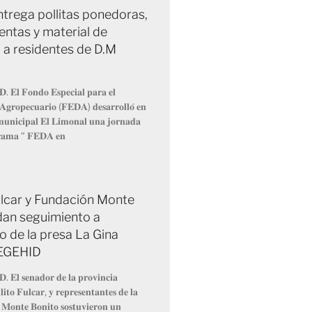
trega pollitas ponedoras,
entas y material de
 a residentes de D.M
𝐃. 𝐄𝐥 𝐅𝐨𝐧𝐝𝐨 𝐄𝐬𝐩𝐞𝐜𝐢𝐚𝐥 𝐩𝐚𝐫𝐚 𝐞𝐥
 𝐀𝐠𝐫𝐨𝐩𝐞𝐜𝐮𝐚𝐫𝐢𝐨 (𝐅𝐄𝐃𝐀) 𝐝𝐞𝐬𝐚𝐫𝐫𝐨𝐥𝐥𝐨́ 𝐞𝐧
 𝐦𝐮𝐧𝐢𝐜𝐢𝐩𝐚𝐥 𝐄𝐥 𝐋𝐢𝐦𝐨𝐧𝐚𝐥 𝐮𝐧𝐚 𝐣𝐨𝐫𝐧𝐚𝐝𝐚
𝐫𝐚𝐦𝐚 “ 𝐅𝐄𝐃𝐀 𝐞𝐧
Fulcar y Fundación Monte
dan seguimiento a
o de la presa La Gina
 EGEHID
𝐃. 𝐄𝐥 𝐬𝐞𝐧𝐚𝐝𝐨𝐫 𝐝𝐞 𝐥𝐚 𝐩𝐫𝐨𝐯𝐢𝐧𝐜𝐢𝐚
𝐢𝐭𝐨 𝐅𝐮𝐥𝐜𝐚𝐫, 𝐲 𝐫𝐞𝐩𝐫𝐞𝐬𝐞𝐧𝐭𝐚𝐧𝐭𝐞𝐬 𝐝𝐞 𝐥𝐚
 𝐌𝐨𝐧𝐭𝐞 𝐁𝐨𝐧𝐢𝐭𝐨 𝐬𝐨𝐬𝐭𝐮𝐯𝐢𝐞𝐫𝐨𝐧 𝐮𝐧