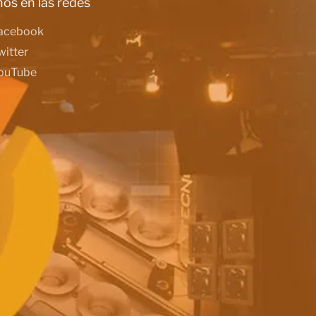
os en las redes
acebook
witter
ouTube