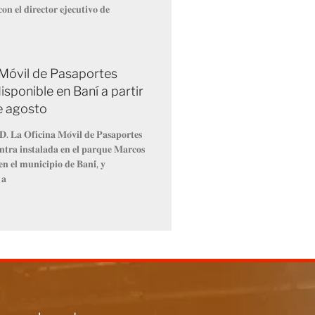
𝐨𝐧 𝐞𝐥 𝐝𝐢𝐫𝐞𝐜𝐭𝐨𝐫 𝐞𝐣𝐞𝐜𝐮𝐭𝐢𝐯𝐨 𝐝𝐞
 Móvil de Pasaportes
isponible en Baní a partir
de agosto
𝐃. 𝐋𝐚 𝐎𝐟𝐢𝐜𝐢𝐧𝐚 𝐌𝐨́𝐯𝐢𝐥 𝐝𝐞 𝐏𝐚𝐬𝐚𝐩𝐨𝐫𝐭𝐞𝐬
𝐧𝐭𝐫𝐚 𝐢𝐧𝐬𝐭𝐚𝐥𝐚𝐝𝐚 𝐞𝐧 𝐞𝐥 𝐩𝐚𝐫𝐪𝐮𝐞 𝐌𝐚𝐫𝐜𝐨𝐬
𝐧 𝐞𝐥 𝐦𝐮𝐧𝐢𝐜𝐢𝐩𝐢𝐨 𝐝𝐞 𝐁𝐚𝐧𝐢́, 𝐲
 𝐚