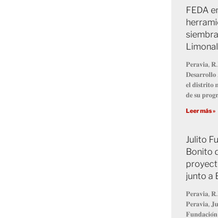
FEDA en
herrami
siembra
Limonal
𝐏𝐞𝐫𝐚𝐯𝐢𝐚, 𝐑.
𝐃𝐞𝐬𝐚𝐫𝐫𝐨𝐥𝐥
𝐞𝐥 𝐝𝐢𝐬𝐭𝐫𝐢𝐭
𝐝𝐞 𝐬𝐮 𝐩𝐫𝐨
Leer más »
Julito 
Bonito 
proyect
junto a
𝐏𝐞𝐫𝐚𝐯𝐢𝐚, 𝐑.
𝐏𝐞𝐫𝐚𝐯𝐢𝐚, 𝐉𝐮
𝐅𝐮𝐧𝐝𝐚𝐜𝐢𝐨́𝐧