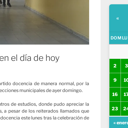
«
DOM
LU
en el día de hoy
2
3
9
1
rtido docencia de manera normal, por la
 elecciones municipales de ayer domingo.
16
1
entros de estudios, donde pudo apreciar la
23
2
as, a pesar de los reiterados llamados que
a docencia este lunes tras la celebración de
« ener