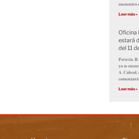
𝐞𝐧𝐜𝐮𝐞𝐧𝐭𝐫𝐨 𝐜
Leer más »
Oficina
estará d
del 11 
𝐏𝐞𝐫𝐚𝐯𝐢𝐚, 𝐑.
𝐲𝐚 𝐬𝐞 𝐞𝐧𝐜𝐮𝐞
𝐀. 𝐂𝐚𝐛𝐫𝐚𝐥, 
𝐜𝐨𝐦𝐞𝐧𝐳𝐚𝐫𝐚́
Leer más »