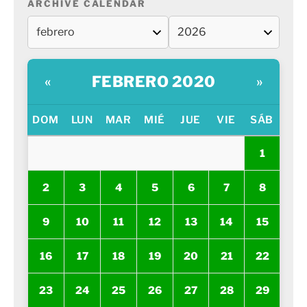
ARCHIVE CALENDAR
FEBRERO 2020
«
»
DOM
LUN
MAR
MIÉ
JUE
VIE
SÁB
1
2
3
4
5
6
7
8
9
10
11
12
13
14
15
16
17
18
19
20
21
22
23
24
25
26
27
28
29