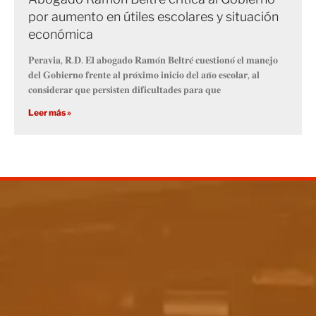
por aumento en útiles escolares y situación
económica
𝐏𝐞𝐫𝐚𝐯𝐢𝐚, 𝐑.𝐃. 𝐄𝐥 𝐚𝐛𝐨𝐠𝐚𝐝𝐨 𝐑𝐚𝐦𝐨́𝐧 𝐁𝐞𝐥𝐭𝐫𝐞́ 𝐜𝐮𝐞𝐬𝐭𝐢𝐨𝐧𝐨́ 𝐞𝐥 𝐦𝐚𝐧𝐞𝐣𝐨
𝐝𝐞𝐥 𝐆𝐨𝐛𝐢𝐞𝐫𝐧𝐨 𝐟𝐫𝐞𝐧𝐭𝐞 𝐚𝐥 𝐩𝐫𝐨́𝐱𝐢𝐦𝐨 𝐢𝐧𝐢𝐜𝐢𝐨 𝐝𝐞𝐥 𝐚𝐧̃𝐨 𝐞𝐬𝐜𝐨𝐥𝐚𝐫, 𝐚𝐥
𝐜𝐨𝐧𝐬𝐢𝐝𝐞𝐫𝐚𝐫 𝐪𝐮𝐞 𝐩𝐞𝐫𝐬𝐢𝐬𝐭𝐞𝐧 𝐝𝐢𝐟𝐢𝐜𝐮𝐥𝐭𝐚𝐝𝐞𝐬 𝐩𝐚𝐫𝐚 𝐪𝐮𝐞
Leer más »