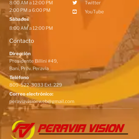
8:00 AM a 12:00 PM
Twitter
2:00 PM a 6:00 PM
YouTube
Sábados
8:00 AM a 12:00 PM
Contacto
Dirección
Presidente Billini #49,
Baní, Prov. Peravia
Teléfono
809-522-3033 Ext. 229
Correo electrónico:
peraviavisionweb@gmail.com