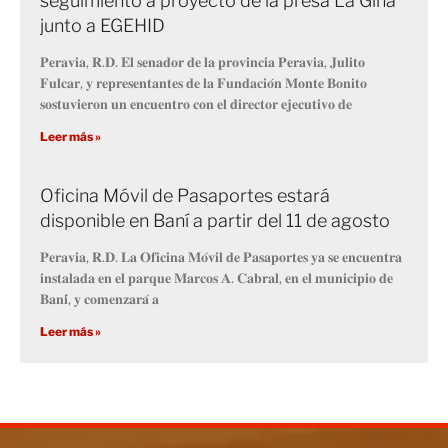
seguimiento a proyecto de la presa La Gina
junto a EGEHID
𝐏𝐞𝐫𝐚𝐯𝐢𝐚, 𝐑.𝐃. 𝐄𝐥 𝐬𝐞𝐧𝐚𝐝𝐨𝐫 𝐝𝐞 𝐥𝐚 𝐩𝐫𝐨𝐯𝐢𝐧𝐜𝐢𝐚 𝐏𝐞𝐫𝐚𝐯𝐢𝐚, 𝐉𝐮𝐥𝐢𝐭𝐨
𝐅𝐮𝐥𝐜𝐚𝐫, 𝐲 𝐫𝐞𝐩𝐫𝐞𝐬𝐞𝐧𝐭𝐚𝐧𝐭𝐞𝐬 𝐝𝐞 𝐥𝐚 𝐅𝐮𝐧𝐝𝐚𝐜𝐢𝐨́𝐧 𝐌𝐨𝐧𝐭𝐞 𝐁𝐨𝐧𝐢𝐭𝐨
𝐬𝐨𝐬𝐭𝐮𝐯𝐢𝐞𝐫𝐨𝐧 𝐮𝐧 𝐞𝐧𝐜𝐮𝐞𝐧𝐭𝐫𝐨 𝐜𝐨𝐧 𝐞𝐥 𝐝𝐢𝐫𝐞𝐜𝐭𝐨𝐫 𝐞𝐣𝐞𝐜𝐮𝐭𝐢𝐯𝐨 𝐝𝐞
Leer más »
Oficina Móvil de Pasaportes estará
disponible en Baní a partir del 11 de agosto
𝐏𝐞𝐫𝐚𝐯𝐢𝐚, 𝐑.𝐃. 𝐋𝐚 𝐎𝐟𝐢𝐜𝐢𝐧𝐚 𝐌𝐨́𝐯𝐢𝐥 𝐝𝐞 𝐏𝐚𝐬𝐚𝐩𝐨𝐫𝐭𝐞𝐬 𝐲𝐚 𝐬𝐞 𝐞𝐧𝐜𝐮𝐞𝐧𝐭𝐫𝐚
𝐢𝐧𝐬𝐭𝐚𝐥𝐚𝐝𝐚 𝐞𝐧 𝐞𝐥 𝐩𝐚𝐫𝐪𝐮𝐞 𝐌𝐚𝐫𝐜𝐨𝐬 𝐀. 𝐂𝐚𝐛𝐫𝐚𝐥, 𝐞𝐧 𝐞𝐥 𝐦𝐮𝐧𝐢𝐜𝐢𝐩𝐢𝐨 𝐝𝐞
𝐁𝐚𝐧𝐢́, 𝐲 𝐜𝐨𝐦𝐞𝐧𝐳𝐚𝐫𝐚́ 𝐚
Leer más »