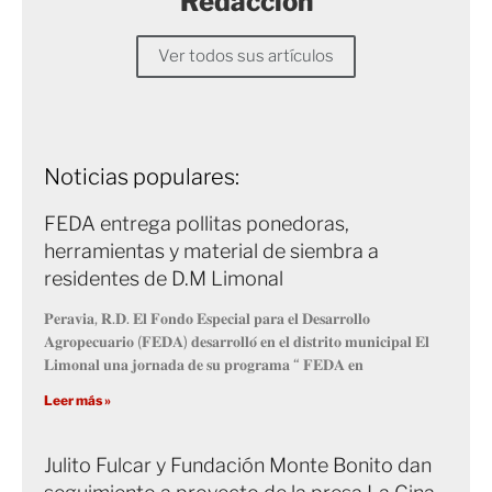
Redacción
Ver todos sus artículos
Noticias populares:
FEDA entrega pollitas ponedoras,
herramientas y material de siembra a
residentes de D.M Limonal
𝐏𝐞𝐫𝐚𝐯𝐢𝐚, 𝐑.𝐃. 𝐄𝐥 𝐅𝐨𝐧𝐝𝐨 𝐄𝐬𝐩𝐞𝐜𝐢𝐚𝐥 𝐩𝐚𝐫𝐚 𝐞𝐥 𝐃𝐞𝐬𝐚𝐫𝐫𝐨𝐥𝐥𝐨
𝐀𝐠𝐫𝐨𝐩𝐞𝐜𝐮𝐚𝐫𝐢𝐨 (𝐅𝐄𝐃𝐀) 𝐝𝐞𝐬𝐚𝐫𝐫𝐨𝐥𝐥𝐨́ 𝐞𝐧 𝐞𝐥 𝐝𝐢𝐬𝐭𝐫𝐢𝐭𝐨 𝐦𝐮𝐧𝐢𝐜𝐢𝐩𝐚𝐥 𝐄𝐥
𝐋𝐢𝐦𝐨𝐧𝐚𝐥 𝐮𝐧𝐚 𝐣𝐨𝐫𝐧𝐚𝐝𝐚 𝐝𝐞 𝐬𝐮 𝐩𝐫𝐨𝐠𝐫𝐚𝐦𝐚 “ 𝐅𝐄𝐃𝐀 𝐞𝐧
Leer más »
Julito Fulcar y Fundación Monte Bonito dan