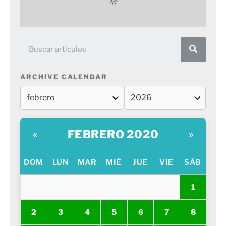
ARCHIVE CALENDAR
FEBRERO 2020
«
»
DOM
LUN
MAR
MIÉ
JUE
VIE
SÁB
1
2
3
4
5
6
7
8