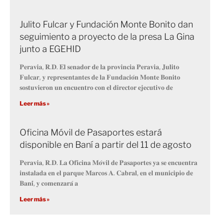
Julito Fulcar y Fundación Monte Bonito dan
seguimiento a proyecto de la presa La Gina
junto a EGEHID
𝐏𝐞𝐫𝐚𝐯𝐢𝐚, 𝐑.𝐃. 𝐄𝐥 𝐬𝐞𝐧𝐚𝐝𝐨𝐫 𝐝𝐞 𝐥𝐚 𝐩𝐫𝐨𝐯𝐢𝐧𝐜𝐢𝐚 𝐏𝐞𝐫𝐚𝐯𝐢𝐚, 𝐉𝐮𝐥𝐢𝐭𝐨
𝐅𝐮𝐥𝐜𝐚𝐫, 𝐲 𝐫𝐞𝐩𝐫𝐞𝐬𝐞𝐧𝐭𝐚𝐧𝐭𝐞𝐬 𝐝𝐞 𝐥𝐚 𝐅𝐮𝐧𝐝𝐚𝐜𝐢𝐨́𝐧 𝐌𝐨𝐧𝐭𝐞 𝐁𝐨𝐧𝐢𝐭𝐨
𝐬𝐨𝐬𝐭𝐮𝐯𝐢𝐞𝐫𝐨𝐧 𝐮𝐧 𝐞𝐧𝐜𝐮𝐞𝐧𝐭𝐫𝐨 𝐜𝐨𝐧 𝐞𝐥 𝐝𝐢𝐫𝐞𝐜𝐭𝐨𝐫 𝐞𝐣𝐞𝐜𝐮𝐭𝐢𝐯𝐨 𝐝𝐞
Leer más »
Oficina Móvil de Pasaportes estará
disponible en Baní a partir del 11 de agosto
𝐏𝐞𝐫𝐚𝐯𝐢𝐚, 𝐑.𝐃. 𝐋𝐚 𝐎𝐟𝐢𝐜𝐢𝐧𝐚 𝐌𝐨́𝐯𝐢𝐥 𝐝𝐞 𝐏𝐚𝐬𝐚𝐩𝐨𝐫𝐭𝐞𝐬 𝐲𝐚 𝐬𝐞 𝐞𝐧𝐜𝐮𝐞𝐧𝐭𝐫𝐚
𝐢𝐧𝐬𝐭𝐚𝐥𝐚𝐝𝐚 𝐞𝐧 𝐞𝐥 𝐩𝐚𝐫𝐪𝐮𝐞 𝐌𝐚𝐫𝐜𝐨𝐬 𝐀. 𝐂𝐚𝐛𝐫𝐚𝐥, 𝐞𝐧 𝐞𝐥 𝐦𝐮𝐧𝐢𝐜𝐢𝐩𝐢𝐨 𝐝𝐞
𝐁𝐚𝐧𝐢́, 𝐲 𝐜𝐨𝐦𝐞𝐧𝐳𝐚𝐫𝐚́ 𝐚
Leer más »