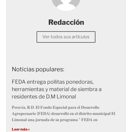
Redacción
Ver todos sus artículos
Noticias populares:
FEDA entrega pollitas ponedoras,
herramientas y material de siembra a
residentes de D.M Limonal
𝐏𝐞𝐫𝐚𝐯𝐢𝐚, 𝐑.𝐃. 𝐄𝐥 𝐅𝐨𝐧𝐝𝐨 𝐄𝐬𝐩𝐞𝐜𝐢𝐚𝐥 𝐩𝐚𝐫𝐚 𝐞𝐥 𝐃𝐞𝐬𝐚𝐫𝐫𝐨𝐥𝐥𝐨
𝐀𝐠𝐫𝐨𝐩𝐞𝐜𝐮𝐚𝐫𝐢𝐨 (𝐅𝐄𝐃𝐀) 𝐝𝐞𝐬𝐚𝐫𝐫𝐨𝐥𝐥𝐨́ 𝐞𝐧 𝐞𝐥 𝐝𝐢𝐬𝐭𝐫𝐢𝐭𝐨 𝐦𝐮𝐧𝐢𝐜𝐢𝐩𝐚𝐥 𝐄𝐥
𝐋𝐢𝐦𝐨𝐧𝐚𝐥 𝐮𝐧𝐚 𝐣𝐨𝐫𝐧𝐚𝐝𝐚 𝐝𝐞 𝐬𝐮 𝐩𝐫𝐨𝐠𝐫𝐚𝐦𝐚 “ 𝐅𝐄𝐃𝐀 𝐞𝐧
Leer más »