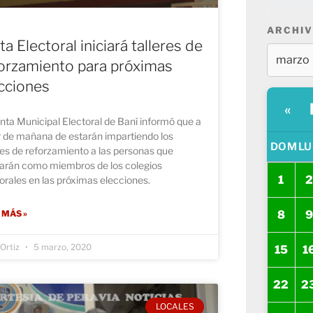
ARCHIV
ta Electoral iniciará talleres de
orzamiento para próximas
cciones
«
nta Municipal Electoral de Baní informó que a
r de mañana de estarán impartiendo los
DOM
LU
res de reforzamiento a las personas que
rarán como miembros de los colegios
1
2
orales en las próximas elecciones.
8
9
 MÁS »
 Ortiz
5 marzo, 2020
15
1
22
2
LOCALES