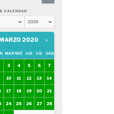
E CALENDAR
MARZO 2020
»
N
MAR
MIÉ
JUE
VIE
SÁB
3
4
5
6
7
10
11
12
13
14
6
17
18
19
20
21
3
24
25
26
27
28