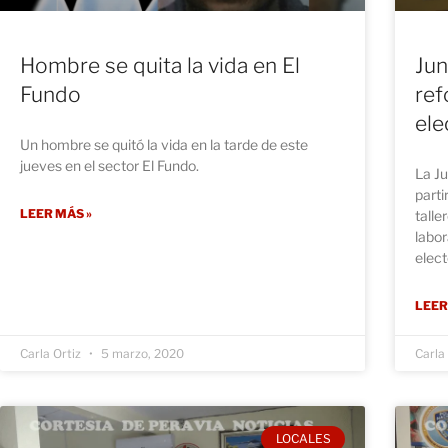
Hombre se quita la vida en El
Jun
Fundo
ref
ele
Un hombre se quitó la vida en la tarde de este
jueves en el sector El Fundo.
La Ju
parti
LEER MÁS »
talle
labo
elect
LEER
Carla Ortiz
5 marzo, 2020
Carla
LOCALES