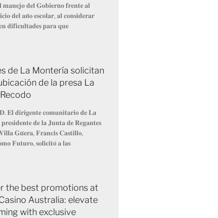
𝐞𝐥 𝐦𝐚𝐧𝐞𝐣𝐨 𝐝𝐞𝐥 𝐆𝐨𝐛𝐢𝐞𝐫𝐧𝐨 𝐟𝐫𝐞𝐧𝐭𝐞 𝐚𝐥
𝐜𝐢𝐨 𝐝𝐞𝐥 𝐚𝐧̃𝐨 𝐞𝐬𝐜𝐨𝐥𝐚𝐫, 𝐚𝐥 𝐜𝐨𝐧𝐬𝐢𝐝𝐞𝐫𝐚𝐫
𝐞𝐧 𝐝𝐢𝐟𝐢𝐜𝐮𝐥𝐭𝐚𝐝𝐞𝐬 𝐩𝐚𝐫𝐚 𝐪𝐮𝐞
s de La Montería solicitan
ubicación de la presa La
 Recodo
𝐃. 𝐄𝐥 𝐝𝐢𝐫𝐢𝐠𝐞𝐧𝐭𝐞 𝐜𝐨𝐦𝐮𝐧𝐢𝐭𝐚𝐫𝐢𝐨 𝐝𝐞 𝐋𝐚
 𝐩𝐫𝐞𝐬𝐢𝐝𝐞𝐧𝐭𝐞 𝐝𝐞 𝐥𝐚 𝐉𝐮𝐧𝐭𝐚 𝐝𝐞 𝐑𝐞𝐠𝐚𝐧𝐭𝐞𝐬
𝐢𝐥𝐥𝐚 𝐆𝐮̈𝐞𝐫𝐚, 𝐅𝐫𝐚𝐧𝐜𝐢𝐬 𝐂𝐚𝐬𝐭𝐢𝐥𝐥𝐨,
𝐦𝐨 𝐅𝐮𝐭𝐮𝐫𝐨, 𝐬𝐨𝐥𝐢𝐜𝐢𝐭𝐨́ 𝐚 𝐥𝐚𝐬
r the best promotions at
Casino Australia: elevate
ming with exclusive