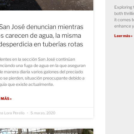
Exploring 
both thril
it comes t
San José denuncian mientras
enhance y
os carecen de agua, la misma
Leer más »
desperdicia en tuberías rotas
dentes en la sección San José continúan
nciando una fuga de agua en la que aseguran
e manera diaria varios galones del preciado
do se pierden, situación preocupante debido a
quía que existe actualmente.
 MÁS »
na Lora Perello
5 marzo, 2020