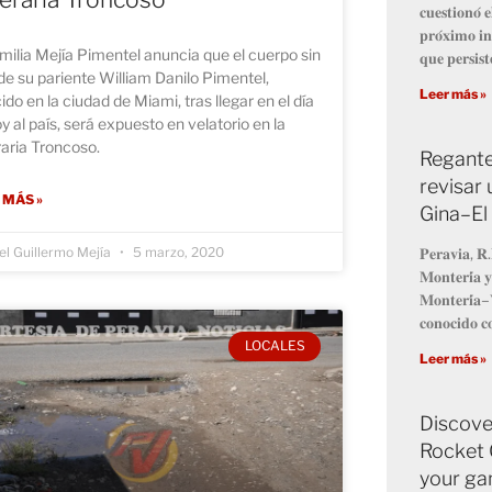
𝐜𝐮𝐞𝐬𝐭𝐢𝐨𝐧𝐨́ 
𝐩𝐫𝐨́𝐱𝐢𝐦𝐨 𝐢𝐧
milia Mejía Pimentel anuncia que el cuerpo sin
𝐪𝐮𝐞 𝐩𝐞𝐫𝐬𝐢𝐬𝐭
de su pariente William Danilo Pimentel,
Leer más »
cido en la ciudad de Miami, tras llegar en el día
y al país, será expuesto en velatorio en la
aria Troncoso.
Regante
revisar 
 MÁS »
Gina–El
𝐏𝐞𝐫𝐚𝐯𝐢𝐚, 𝐑.
l Guillermo Mejía
5 marzo, 2020
𝐌𝐨𝐧𝐭𝐞𝐫𝐢́𝐚 𝐲
𝐌𝐨𝐧𝐭𝐞𝐫𝐢́𝐚–𝐕
𝐜𝐨𝐧𝐨𝐜𝐢𝐝𝐨 𝐜
LOCALES
Leer más »
Discove
Rocket 
your ga