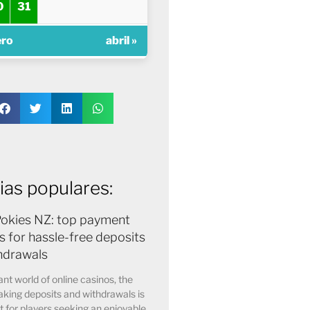
0
31
ero
abril »
ias populares:
Pokies NZ: top payment
 for hassle-free deposits
hdrawals
ant world of online casinos, the
king deposits and withdrawals is
for players seeking an enjoyable