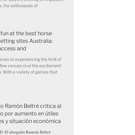
. For enthusiasts of
 fun at the best horse
etting sites Australia:
access and
mes to experiencing the thrill of
few venues rival the excitement
o. With a variety of games that
 Ramón Beltré critica al
o por aumento en útiles
es y situación económica
𝐃. 𝐄𝐥 𝐚𝐛𝐨𝐠𝐚𝐝𝐨 𝐑𝐚𝐦𝐨́𝐧 𝐁𝐞𝐥𝐭𝐫𝐞́