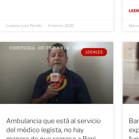
LEER
Luisana Lora Perello
5 marzo, 2020
Manue
LOCALES
Ambulancia que está al servicio
Ban
del médico legista, no hay
exp
manera de que regrese a Bani
fun