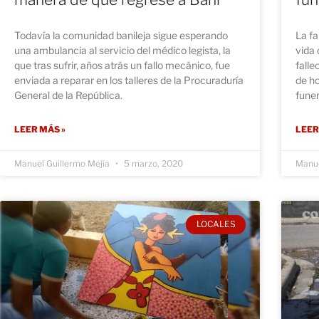
Todavía la comunidad banileja sigue esperando
La fa
una ambulancia al servicio del médico legista, la
vida 
que tras sufrir, años atrás un fallo mecánico, fue
falle
enviada a reparar en los talleres de la Procuraduría
de ho
General de la República.
funer
LEER MÁS »
LEER
Manuel Guillermo Mejía
5 marzo, 2020
Manue
LOCALES