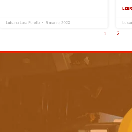
LEER
Luisana Lora Perello
5 marzo, 2020
Luisa
2
1