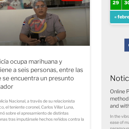
29
3
« febr
icía ocupa marihuana y
iene a seis personas, entre las
Notic
 se encuentra un presunto
lador
Online 
methods
licía Nacional, a través de su relacionista
and wit
co, el teniente coronel, Carlos Villar Luna,
mó sobre el apresamiento de distintas
In the vibr
nas tras imputársele hechos reñidos contra la
ease of ma
paramount 