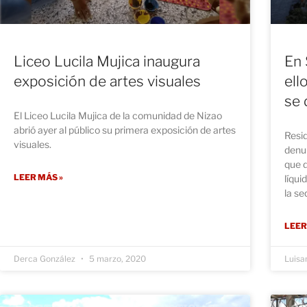
Liceo Lucila Mujica inaugura
En 
exposición de artes visuales
ell
se 
El Liceo Lucila Mujica de la comunidad de Nizao
abrió ayer al público su primera exposición de artes
Resi
visuales.
denu
que d
LEER MÁS »
líqui
la se
LEER
Derca González
5 marzo, 2020
Luisa