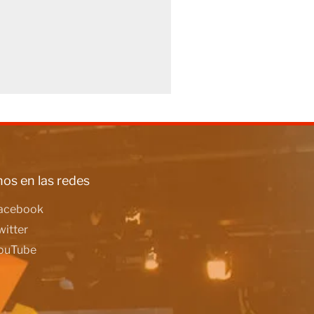
os en las redes
acebook
witter
ouTube