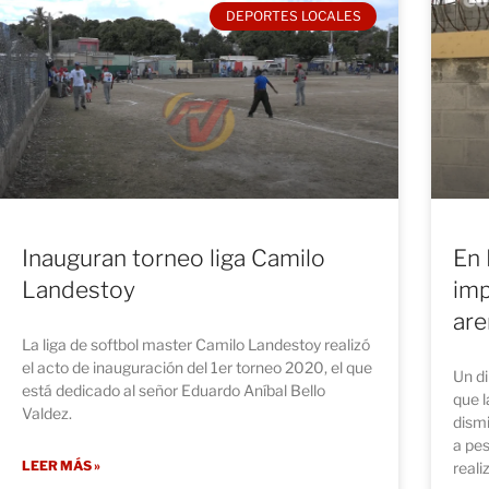
DEPORTES LOCALES
Inauguran torneo liga Camilo
En 
Landestoy
imp
are
La liga de softbol master Camilo Landestoy realizó
el acto de inauguración del 1er torneo 2020, el que
Un d
está dedicado al señor Eduardo Aníbal Bello
que l
Valdez.
dismi
a pes
LEER MÁS »
reali