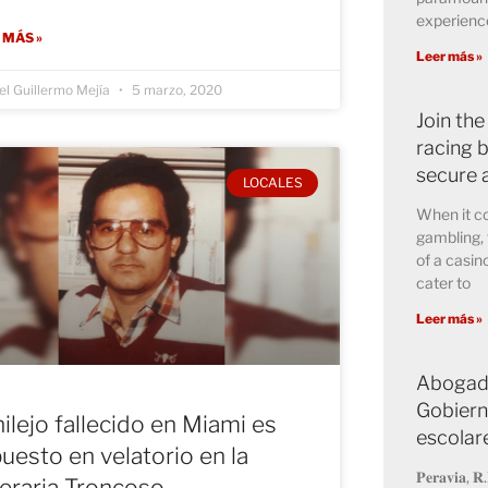
experience
 MÁS »
Leer más »
l Guillermo Mejía
5 marzo, 2020
Join the
racing b
secure 
LOCALES
When it co
gambling, 
of a casin
cater to
Leer más »
Abogado
Gobiern
ilejo fallecido en Miami es
escolar
uesto en velatorio en la
𝐏𝐞𝐫𝐚𝐯𝐢𝐚, 𝐑.
eraria Troncoso