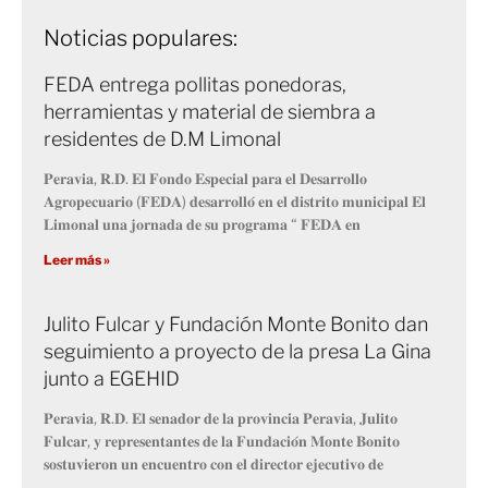
Noticias populares:
FEDA entrega pollitas ponedoras,
herramientas y material de siembra a
residentes de D.M Limonal
𝐏𝐞𝐫𝐚𝐯𝐢𝐚, 𝐑.𝐃. 𝐄𝐥 𝐅𝐨𝐧𝐝𝐨 𝐄𝐬𝐩𝐞𝐜𝐢𝐚𝐥 𝐩𝐚𝐫𝐚 𝐞𝐥 𝐃𝐞𝐬𝐚𝐫𝐫𝐨𝐥𝐥𝐨
𝐀𝐠𝐫𝐨𝐩𝐞𝐜𝐮𝐚𝐫𝐢𝐨 (𝐅𝐄𝐃𝐀) 𝐝𝐞𝐬𝐚𝐫𝐫𝐨𝐥𝐥𝐨́ 𝐞𝐧 𝐞𝐥 𝐝𝐢𝐬𝐭𝐫𝐢𝐭𝐨 𝐦𝐮𝐧𝐢𝐜𝐢𝐩𝐚𝐥 𝐄𝐥
𝐋𝐢𝐦𝐨𝐧𝐚𝐥 𝐮𝐧𝐚 𝐣𝐨𝐫𝐧𝐚𝐝𝐚 𝐝𝐞 𝐬𝐮 𝐩𝐫𝐨𝐠𝐫𝐚𝐦𝐚 “ 𝐅𝐄𝐃𝐀 𝐞𝐧
Leer más »
Julito Fulcar y Fundación Monte Bonito dan
seguimiento a proyecto de la presa La Gina
junto a EGEHID
𝐏𝐞𝐫𝐚𝐯𝐢𝐚, 𝐑.𝐃. 𝐄𝐥 𝐬𝐞𝐧𝐚𝐝𝐨𝐫 𝐝𝐞 𝐥𝐚 𝐩𝐫𝐨𝐯𝐢𝐧𝐜𝐢𝐚 𝐏𝐞𝐫𝐚𝐯𝐢𝐚, 𝐉𝐮𝐥𝐢𝐭𝐨
𝐅𝐮𝐥𝐜𝐚𝐫, 𝐲 𝐫𝐞𝐩𝐫𝐞𝐬𝐞𝐧𝐭𝐚𝐧𝐭𝐞𝐬 𝐝𝐞 𝐥𝐚 𝐅𝐮𝐧𝐝𝐚𝐜𝐢𝐨́𝐧 𝐌𝐨𝐧𝐭𝐞 𝐁𝐨𝐧𝐢𝐭𝐨
𝐬𝐨𝐬𝐭𝐮𝐯𝐢𝐞𝐫𝐨𝐧 𝐮𝐧 𝐞𝐧𝐜𝐮𝐞𝐧𝐭𝐫𝐨 𝐜𝐨𝐧 𝐞𝐥 𝐝𝐢𝐫𝐞𝐜𝐭𝐨𝐫 𝐞𝐣𝐞𝐜𝐮𝐭𝐢𝐯𝐨 𝐝𝐞