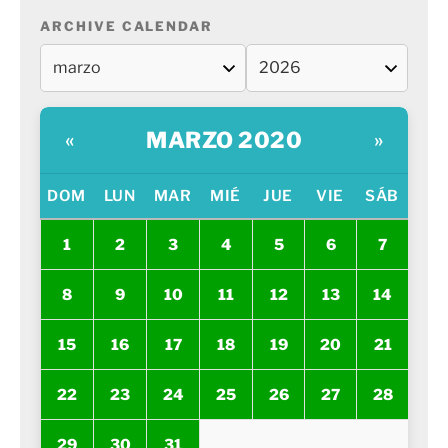
ARCHIVE CALENDAR
MARZO 2020
«
»
DOM
LUN
MAR
MIÉ
JUE
VIE
SÁB
1
2
3
4
5
6
7
8
9
10
11
12
13
14
15
16
17
18
19
20
21
22
23
24
25
26
27
28
29
30
31