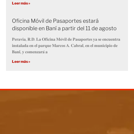
Leer más »
Oficina Móvil de Pasaportes estará
disponible en Baní a partir del 11 de agosto
𝐏𝐞𝐫𝐚𝐯𝐢𝐚, 𝐑.𝐃. 𝐋𝐚 𝐎𝐟𝐢𝐜𝐢𝐧𝐚 𝐌𝐨́𝐯𝐢𝐥 𝐝𝐞 𝐏𝐚𝐬𝐚𝐩𝐨𝐫𝐭𝐞𝐬 𝐲𝐚 𝐬𝐞 𝐞𝐧𝐜𝐮𝐞𝐧𝐭𝐫𝐚
𝐢𝐧𝐬𝐭𝐚𝐥𝐚𝐝𝐚 𝐞𝐧 𝐞𝐥 𝐩𝐚𝐫𝐪𝐮𝐞 𝐌𝐚𝐫𝐜𝐨𝐬 𝐀. 𝐂𝐚𝐛𝐫𝐚𝐥, 𝐞𝐧 𝐞𝐥 𝐦𝐮𝐧𝐢𝐜𝐢𝐩𝐢𝐨 𝐝𝐞
𝐁𝐚𝐧𝐢́, 𝐲 𝐜𝐨𝐦𝐞𝐧𝐳𝐚𝐫𝐚́ 𝐚
Leer más »