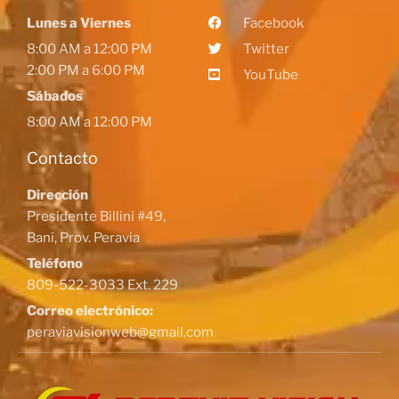
Lunes a Viernes
Facebook
8:00 AM a 12:00 PM
Twitter
2:00 PM a 6:00 PM
YouTube
Sábados
8:00 AM a 12:00 PM
Contacto
Dirección
Presidente Billini #49,
Baní, Prov. Peravia
Teléfono
809-522-3033 Ext. 229
Correo electrónico:
peraviavisionweb@gmail.com