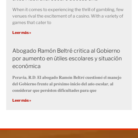
When it comes to experiencing the thrill of gambling, few
venues rival the excitement of a casino. With a variety of
games that cater to
Leer más »
Abogado Ramón Beltré critica al Gobierno
por aumento en útiles escolares y situación
económica
𝐏𝐞𝐫𝐚𝐯𝐢𝐚, 𝐑.𝐃. 𝐄𝐥 𝐚𝐛𝐨𝐠𝐚𝐝𝐨 𝐑𝐚𝐦𝐨́𝐧 𝐁𝐞𝐥𝐭𝐫𝐞́ 𝐜𝐮𝐞𝐬𝐭𝐢𝐨𝐧𝐨́ 𝐞𝐥 𝐦𝐚𝐧𝐞𝐣𝐨
𝐝𝐞𝐥 𝐆𝐨𝐛𝐢𝐞𝐫𝐧𝐨 𝐟𝐫𝐞𝐧𝐭𝐞 𝐚𝐥 𝐩𝐫𝐨́𝐱𝐢𝐦𝐨 𝐢𝐧𝐢𝐜𝐢𝐨 𝐝𝐞𝐥 𝐚𝐧̃𝐨 𝐞𝐬𝐜𝐨𝐥𝐚𝐫, 𝐚𝐥
𝐜𝐨𝐧𝐬𝐢𝐝𝐞𝐫𝐚𝐫 𝐪𝐮𝐞 𝐩𝐞𝐫𝐬𝐢𝐬𝐭𝐞𝐧 𝐝𝐢𝐟𝐢𝐜𝐮𝐥𝐭𝐚𝐝𝐞𝐬 𝐩𝐚𝐫𝐚 𝐪𝐮𝐞
Leer más »