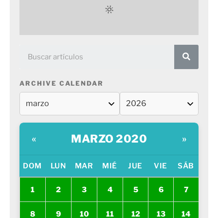
ARCHIVE CALENDAR
MARZO 2020
«
»
DOM
LUN
MAR
MIÉ
JUE
VIE
SÁB
1
2
3
4
5
6
7
8
9
10
11
12
13
14