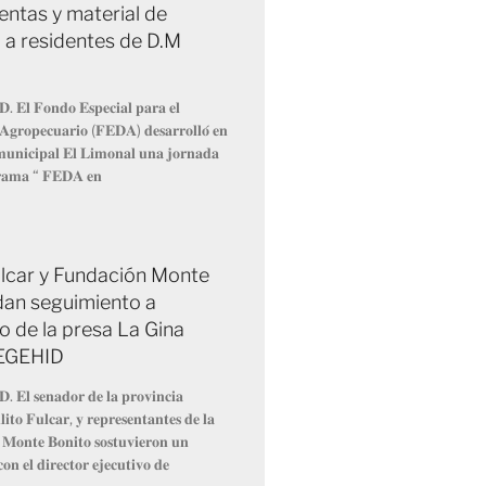
entas y material de
 a residentes de D.M
𝐃. 𝐄𝐥 𝐅𝐨𝐧𝐝𝐨 𝐄𝐬𝐩𝐞𝐜𝐢𝐚𝐥 𝐩𝐚𝐫𝐚 𝐞𝐥
 𝐀𝐠𝐫𝐨𝐩𝐞𝐜𝐮𝐚𝐫𝐢𝐨 (𝐅𝐄𝐃𝐀) 𝐝𝐞𝐬𝐚𝐫𝐫𝐨𝐥𝐥𝐨́ 𝐞𝐧
 𝐦𝐮𝐧𝐢𝐜𝐢𝐩𝐚𝐥 𝐄𝐥 𝐋𝐢𝐦𝐨𝐧𝐚𝐥 𝐮𝐧𝐚 𝐣𝐨𝐫𝐧𝐚𝐝𝐚
𝐫𝐚𝐦𝐚 “ 𝐅𝐄𝐃𝐀 𝐞𝐧
Fulcar y Fundación Monte
dan seguimiento a
o de la presa La Gina
 EGEHID
𝐃. 𝐄𝐥 𝐬𝐞𝐧𝐚𝐝𝐨𝐫 𝐝𝐞 𝐥𝐚 𝐩𝐫𝐨𝐯𝐢𝐧𝐜𝐢𝐚
𝐢𝐭𝐨 𝐅𝐮𝐥𝐜𝐚𝐫, 𝐲 𝐫𝐞𝐩𝐫𝐞𝐬𝐞𝐧𝐭𝐚𝐧𝐭𝐞𝐬 𝐝𝐞 𝐥𝐚
 𝐌𝐨𝐧𝐭𝐞 𝐁𝐨𝐧𝐢𝐭𝐨 𝐬𝐨𝐬𝐭𝐮𝐯𝐢𝐞𝐫𝐨𝐧 𝐮𝐧
𝐨𝐧 𝐞𝐥 𝐝𝐢𝐫𝐞𝐜𝐭𝐨𝐫 𝐞𝐣𝐞𝐜𝐮𝐭𝐢𝐯𝐨 𝐝𝐞