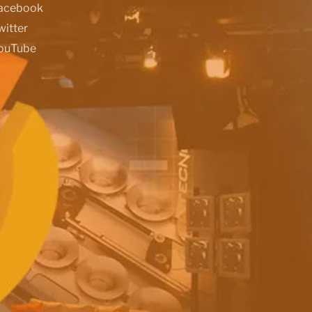
acebook
witter
ouTube