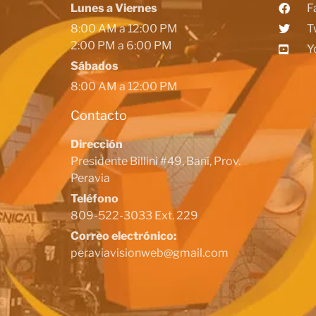
Lunes a Viernes
F
8:00 AM a 12:00 PM
T
2:00 PM a 6:00 PM
Y
Sábados
8:00 AM a 12:00 PM
Contacto
Dirección
Presidente Billini #49, Baní, Prov.
Peravia
Teléfono
809-522-3033 Ext. 229
Correo electrónico:
peraviavisionweb@gmail.com