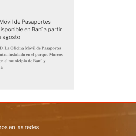
 Móvil de Pasaportes
isponible en Baní a partir
de agosto
𝐃. 𝐋𝐚 𝐎𝐟𝐢𝐜𝐢𝐧𝐚 𝐌𝐨́𝐯𝐢𝐥 𝐝𝐞 𝐏𝐚𝐬𝐚𝐩𝐨𝐫𝐭𝐞𝐬
𝐧𝐭𝐫𝐚 𝐢𝐧𝐬𝐭𝐚𝐥𝐚𝐝𝐚 𝐞𝐧 𝐞𝐥 𝐩𝐚𝐫𝐪𝐮𝐞 𝐌𝐚𝐫𝐜𝐨𝐬
𝐧 𝐞𝐥 𝐦𝐮𝐧𝐢𝐜𝐢𝐩𝐢𝐨 𝐝𝐞 𝐁𝐚𝐧𝐢́, 𝐲
 𝐚
os en las redes