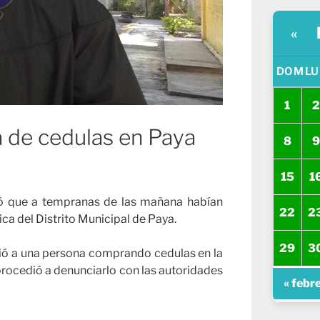
«
DOM
LU
1
2
de cedulas en Paya
8
9
15
1
ó que a tempranas de las mañana habían
22
2
ca del Distrito Municipal de Paya.
29
3
ió a una persona comprando cedulas en la
procedió a denunciarlo con las autoridades
« febr