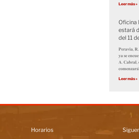
Leer más »
Oficina
estará d
del 11 
𝐏𝐞𝐫𝐚𝐯𝐢𝐚, 𝐑.
𝐲𝐚 𝐬𝐞 𝐞𝐧𝐜𝐮𝐞
𝐀. 𝐂𝐚𝐛𝐫𝐚𝐥, 
𝐜𝐨𝐦𝐞𝐧𝐳𝐚𝐫𝐚́
Leer más »
Horarios
Siguen