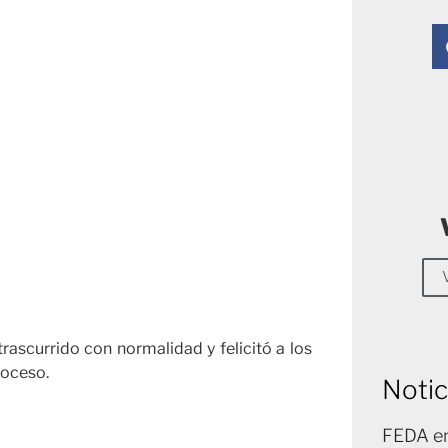
rascurrido con normalidad y felicitó a los
roceso.
Notic
FEDA en