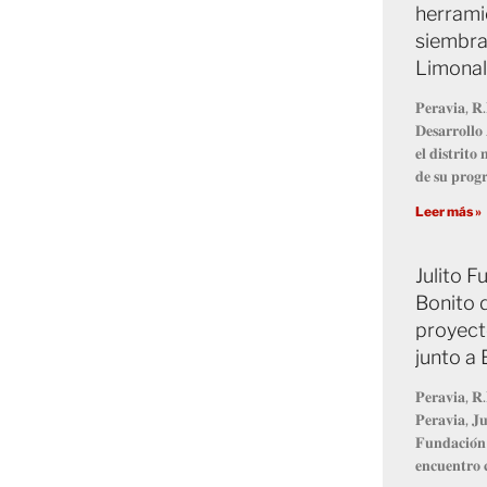
herrami
siembra
Limonal
𝐏𝐞𝐫𝐚𝐯𝐢𝐚, 𝐑.
𝐃𝐞𝐬𝐚𝐫𝐫𝐨𝐥𝐥
𝐞𝐥 𝐝𝐢𝐬𝐭𝐫𝐢𝐭
𝐝𝐞 𝐬𝐮 𝐩𝐫𝐨
Leer más »
Julito 
Bonito 
proyect
junto a
𝐏𝐞𝐫𝐚𝐯𝐢𝐚, 𝐑.
𝐏𝐞𝐫𝐚𝐯𝐢𝐚, 𝐉𝐮
𝐅𝐮𝐧𝐝𝐚𝐜𝐢𝐨́𝐧
𝐞𝐧𝐜𝐮𝐞𝐧𝐭𝐫𝐨 𝐜