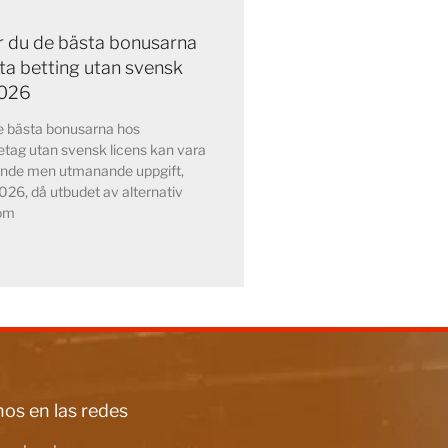
ar du de bästa bonusarna
ta betting utan svensk
2026
de bästa bonusarna hos
etag utan svensk licens kan vara
nde men utmanande uppgift,
2026, då utbudet av alternativ
nom
os en las redes