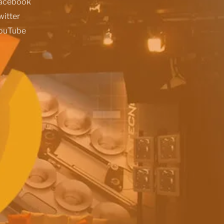
acebook
witter
ouTube