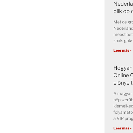
Nederla
blik op
Met de gro
Nederland 
meest bet
zoals goks
Leer más »
Hogyan 
Online 
előnyeit
A magyar o
népszerűb
kiemelked
folyamatb
a VIP pr
Leer más »