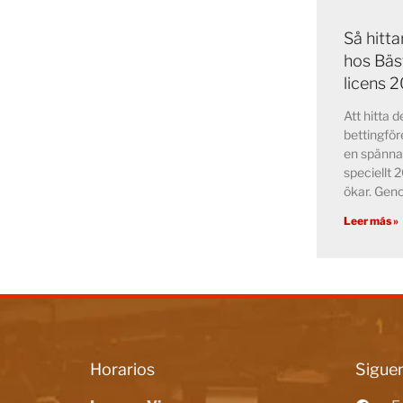
Så hitt
hos Bäs
licens 
Att hitta 
bettingför
en spänna
speciellt 
ökar. Ge
Leer más »
Horarios
Siguen