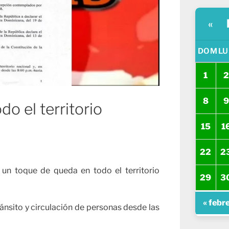
«
DOM
LU
1
2
8
9
o el territorio
15
1
22
2
un toque de queda en todo el territorio
29
3
« febr
ánsito y circulación de personas desde las