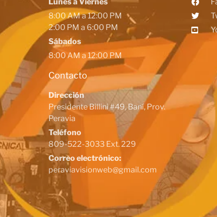
Lunes a Viernes
F
8:00 AM a 12:00 PM
T
2:00 PM a 6:00 PM
Y
Sábados
8:00 AM a 12:00 PM
Contacto
Dirección
Presidente Billini #49, Baní, Prov.
Peravia
Teléfono
809-522-3033 Ext. 229
Correo electrónico:
peraviavisionweb@gmail.com