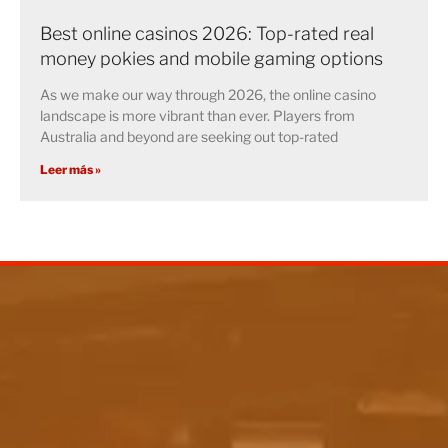
Best online casinos 2026: Top-rated real
money pokies and mobile gaming options
As we make our way through 2026, the online casino
landscape is more vibrant than ever. Players from
Australia and beyond are seeking out top-rated
Leer más »