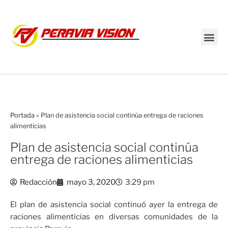
Transmisión en vivo
Portada
»
Plan de asistencia social continúa entrega de raciones
alimenticias
Plan de asistencia social continúa
entrega de raciones alimenticias
Redacción
mayo 3, 2020
3:29 pm
El plan de asistencia social continuó ayer la entrega de
raciones alimenticias en diversas comunidades de la