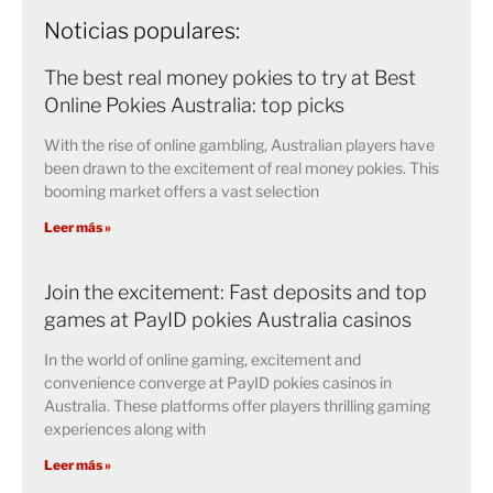
Noticias populares:
The best real money pokies to try at Best
Online Pokies Australia: top picks
With the rise of online gambling, Australian players have
been drawn to the excitement of real money pokies. This
booming market offers a vast selection
Leer más »
Join the excitement: Fast deposits and top
games at PayID pokies Australia casinos
In the world of online gaming, excitement and
convenience converge at PayID pokies casinos in
Australia. These platforms offer players thrilling gaming
experiences along with
Leer más »