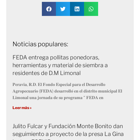
Noticias populares:
FEDA entrega pollitas ponedoras,
herramientas y material de siembra a
residentes de D.M Limonal
𝐏𝐞𝐫𝐚𝐯𝐢𝐚, 𝐑.𝐃. 𝐄𝐥 𝐅𝐨𝐧𝐝𝐨 𝐄𝐬𝐩𝐞𝐜𝐢𝐚𝐥 𝐩𝐚𝐫𝐚 𝐞𝐥 𝐃𝐞𝐬𝐚𝐫𝐫𝐨𝐥𝐥𝐨
𝐀𝐠𝐫𝐨𝐩𝐞𝐜𝐮𝐚𝐫𝐢𝐨 (𝐅𝐄𝐃𝐀) 𝐝𝐞𝐬𝐚𝐫𝐫𝐨𝐥𝐥𝐨́ 𝐞𝐧 𝐞𝐥 𝐝𝐢𝐬𝐭𝐫𝐢𝐭𝐨 𝐦𝐮𝐧𝐢𝐜𝐢𝐩𝐚𝐥 𝐄𝐥
𝐋𝐢𝐦𝐨𝐧𝐚𝐥 𝐮𝐧𝐚 𝐣𝐨𝐫𝐧𝐚𝐝𝐚 𝐝𝐞 𝐬𝐮 𝐩𝐫𝐨𝐠𝐫𝐚𝐦𝐚 “ 𝐅𝐄𝐃𝐀 𝐞𝐧
Leer más »
Julito Fulcar y Fundación Monte Bonito dan
seguimiento a proyecto de la presa La Gina