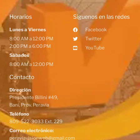
Horarios
Siguenos en las redes
Lunes a Viernes
Facebook
8:00 AM a 12:00 PM
Twitter
2:00 PM a 6:00 PM
YouTube
Sábados
8:00 AM a 12:00 PM
Contacto
Dirección
Presidente Billini #49,
Baní, Prov. Peravia
Teléfono
809-522-3033 Ext. 229
Correo electrónico:
peraviavisionweb@gmail.com