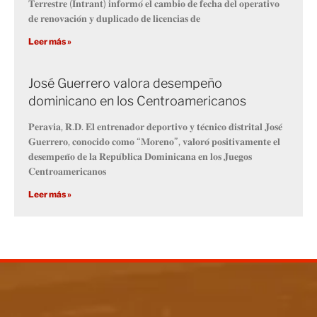
𝐓𝐞𝐫𝐫𝐞𝐬𝐭𝐫𝐞 (𝐈𝐧𝐭𝐫𝐚𝐧𝐭) 𝐢𝐧𝐟𝐨𝐫𝐦𝐨́ 𝐞𝐥 𝐜𝐚𝐦𝐛𝐢𝐨 𝐝𝐞 𝐟𝐞𝐜𝐡𝐚 𝐝𝐞𝐥 𝐨𝐩𝐞𝐫𝐚𝐭𝐢𝐯𝐨
𝐝𝐞 𝐫𝐞𝐧𝐨𝐯𝐚𝐜𝐢𝐨́𝐧 𝐲 𝐝𝐮𝐩𝐥𝐢𝐜𝐚𝐝𝐨 𝐝𝐞 𝐥𝐢𝐜𝐞𝐧𝐜𝐢𝐚𝐬 𝐝𝐞
Leer más »
José Guerrero valora desempeño
dominicano en los Centroamericanos
𝐏𝐞𝐫𝐚𝐯𝐢𝐚, 𝐑.𝐃. 𝐄𝐥 𝐞𝐧𝐭𝐫𝐞𝐧𝐚𝐝𝐨𝐫 𝐝𝐞𝐩𝐨𝐫𝐭𝐢𝐯𝐨 𝐲 𝐭𝐞́𝐜𝐧𝐢𝐜𝐨 𝐝𝐢𝐬𝐭𝐫𝐢𝐭𝐚𝐥 𝐉𝐨𝐬𝐞́
𝐆𝐮𝐞𝐫𝐫𝐞𝐫𝐨, 𝐜𝐨𝐧𝐨𝐜𝐢𝐝𝐨 𝐜𝐨𝐦𝐨 “𝐌𝐨𝐫𝐞𝐧𝐨”, 𝐯𝐚𝐥𝐨𝐫𝐨́ 𝐩𝐨𝐬𝐢𝐭𝐢𝐯𝐚𝐦𝐞𝐧𝐭𝐞 𝐞𝐥
𝐝𝐞𝐬𝐞𝐦𝐩𝐞𝐧̃𝐨 𝐝𝐞 𝐥𝐚 𝐑𝐞𝐩𝐮́𝐛𝐥𝐢𝐜𝐚 𝐃𝐨𝐦𝐢𝐧𝐢𝐜𝐚𝐧𝐚 𝐞𝐧 𝐥𝐨𝐬 𝐉𝐮𝐞𝐠𝐨𝐬
𝐂𝐞𝐧𝐭𝐫𝐨𝐚𝐦𝐞𝐫𝐢𝐜𝐚𝐧𝐨𝐬
Leer más »