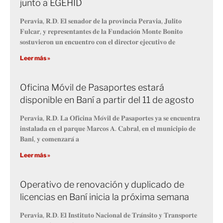
junto a EGEHID
𝐏𝐞𝐫𝐚𝐯𝐢𝐚, 𝐑.𝐃. 𝐄𝐥 𝐬𝐞𝐧𝐚𝐝𝐨𝐫 𝐝𝐞 𝐥𝐚 𝐩𝐫𝐨𝐯𝐢𝐧𝐜𝐢𝐚 𝐏𝐞𝐫𝐚𝐯𝐢𝐚, 𝐉𝐮𝐥𝐢𝐭𝐨
𝐅𝐮𝐥𝐜𝐚𝐫, 𝐲 𝐫𝐞𝐩𝐫𝐞𝐬𝐞𝐧𝐭𝐚𝐧𝐭𝐞𝐬 𝐝𝐞 𝐥𝐚 𝐅𝐮𝐧𝐝𝐚𝐜𝐢𝐨́𝐧 𝐌𝐨𝐧𝐭𝐞 𝐁𝐨𝐧𝐢𝐭𝐨
𝐬𝐨𝐬𝐭𝐮𝐯𝐢𝐞𝐫𝐨𝐧 𝐮𝐧 𝐞𝐧𝐜𝐮𝐞𝐧𝐭𝐫𝐨 𝐜𝐨𝐧 𝐞𝐥 𝐝𝐢𝐫𝐞𝐜𝐭𝐨𝐫 𝐞𝐣𝐞𝐜𝐮𝐭𝐢𝐯𝐨 𝐝𝐞
Leer más »
Oficina Móvil de Pasaportes estará
disponible en Baní a partir del 11 de agosto
𝐏𝐞𝐫𝐚𝐯𝐢𝐚, 𝐑.𝐃. 𝐋𝐚 𝐎𝐟𝐢𝐜𝐢𝐧𝐚 𝐌𝐨́𝐯𝐢𝐥 𝐝𝐞 𝐏𝐚𝐬𝐚𝐩𝐨𝐫𝐭𝐞𝐬 𝐲𝐚 𝐬𝐞 𝐞𝐧𝐜𝐮𝐞𝐧𝐭𝐫𝐚
𝐢𝐧𝐬𝐭𝐚𝐥𝐚𝐝𝐚 𝐞𝐧 𝐞𝐥 𝐩𝐚𝐫𝐪𝐮𝐞 𝐌𝐚𝐫𝐜𝐨𝐬 𝐀. 𝐂𝐚𝐛𝐫𝐚𝐥, 𝐞𝐧 𝐞𝐥 𝐦𝐮𝐧𝐢𝐜𝐢𝐩𝐢𝐨 𝐝𝐞
𝐁𝐚𝐧𝐢́, 𝐲 𝐜𝐨𝐦𝐞𝐧𝐳𝐚𝐫𝐚́ 𝐚
Leer más »
Operativo de renovación y duplicado de
licencias en Baní inicia la próxima semana
𝐏𝐞𝐫𝐚𝐯𝐢𝐚, 𝐑.𝐃. 𝐄𝐥 𝐈𝐧𝐬𝐭𝐢𝐭𝐮𝐭𝐨 𝐍𝐚𝐜𝐢𝐨𝐧𝐚𝐥 𝐝𝐞 𝐓𝐫𝐚́𝐧𝐬𝐢𝐭𝐨 𝐲 𝐓𝐫𝐚𝐧𝐬𝐩𝐨𝐫𝐭𝐞