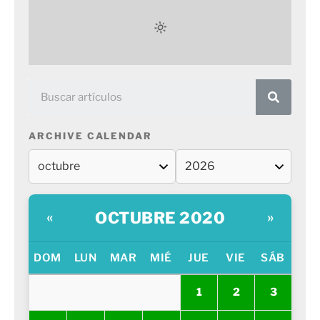
ARCHIVE CALENDAR
OCTUBRE 2020
«
»
DOM
LUN
MAR
MIÉ
JUE
VIE
SÁB
1
2
3