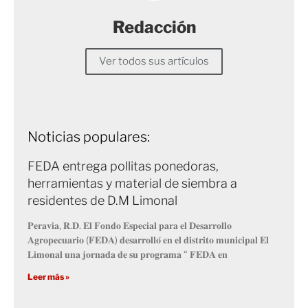
Redacción
Ver todos sus artículos
Noticias populares:
FEDA entrega pollitas ponedoras,
herramientas y material de siembra a
residentes de D.M Limonal
𝐏𝐞𝐫𝐚𝐯𝐢𝐚, 𝐑.𝐃. 𝐄𝐥 𝐅𝐨𝐧𝐝𝐨 𝐄𝐬𝐩𝐞𝐜𝐢𝐚𝐥 𝐩𝐚𝐫𝐚 𝐞𝐥 𝐃𝐞𝐬𝐚𝐫𝐫𝐨𝐥𝐥𝐨
𝐀𝐠𝐫𝐨𝐩𝐞𝐜𝐮𝐚𝐫𝐢𝐨 (𝐅𝐄𝐃𝐀) 𝐝𝐞𝐬𝐚𝐫𝐫𝐨𝐥𝐥𝐨́ 𝐞𝐧 𝐞𝐥 𝐝𝐢𝐬𝐭𝐫𝐢𝐭𝐨 𝐦𝐮𝐧𝐢𝐜𝐢𝐩𝐚𝐥 𝐄𝐥
𝐋𝐢𝐦𝐨𝐧𝐚𝐥 𝐮𝐧𝐚 𝐣𝐨𝐫𝐧𝐚𝐝𝐚 𝐝𝐞 𝐬𝐮 𝐩𝐫𝐨𝐠𝐫𝐚𝐦𝐚 “ 𝐅𝐄𝐃𝐀 𝐞𝐧
Leer más »