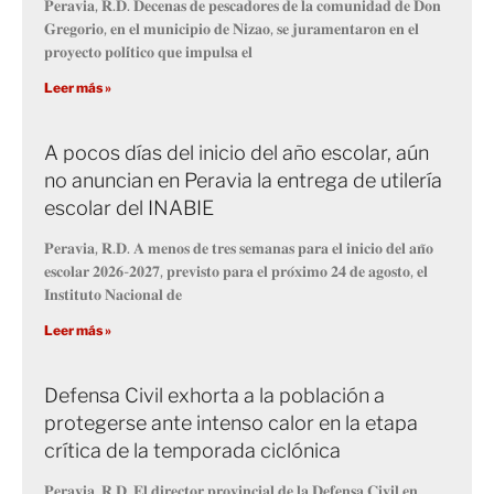
𝐏𝐞𝐫𝐚𝐯𝐢𝐚, 𝐑.𝐃. 𝐃𝐞𝐜𝐞𝐧𝐚𝐬 𝐝𝐞 𝐩𝐞𝐬𝐜𝐚𝐝𝐨𝐫𝐞𝐬 𝐝𝐞 𝐥𝐚 𝐜𝐨𝐦𝐮𝐧𝐢𝐝𝐚𝐝 𝐝𝐞 𝐃𝐨𝐧
𝐆𝐫𝐞𝐠𝐨𝐫𝐢𝐨, 𝐞𝐧 𝐞𝐥 𝐦𝐮𝐧𝐢𝐜𝐢𝐩𝐢𝐨 𝐝𝐞 𝐍𝐢𝐳𝐚𝐨, 𝐬𝐞 𝐣𝐮𝐫𝐚𝐦𝐞𝐧𝐭𝐚𝐫𝐨𝐧 𝐞𝐧 𝐞𝐥
𝐩𝐫𝐨𝐲𝐞𝐜𝐭𝐨 𝐩𝐨𝐥𝐢́𝐭𝐢𝐜𝐨 𝐪𝐮𝐞 𝐢𝐦𝐩𝐮𝐥𝐬𝐚 𝐞𝐥
Leer más »
A pocos días del inicio del año escolar, aún
no anuncian en Peravia la entrega de utilería
escolar del INABIE
𝐏𝐞𝐫𝐚𝐯𝐢𝐚, 𝐑.𝐃. 𝐀 𝐦𝐞𝐧𝐨𝐬 𝐝𝐞 𝐭𝐫𝐞𝐬 𝐬𝐞𝐦𝐚𝐧𝐚𝐬 𝐩𝐚𝐫𝐚 𝐞𝐥 𝐢𝐧𝐢𝐜𝐢𝐨 𝐝𝐞𝐥 𝐚𝐧̃𝐨
𝐞𝐬𝐜𝐨𝐥𝐚𝐫 𝟐𝟎𝟐𝟔-𝟐𝟎𝟐𝟕, 𝐩𝐫𝐞𝐯𝐢𝐬𝐭𝐨 𝐩𝐚𝐫𝐚 𝐞𝐥 𝐩𝐫𝐨́𝐱𝐢𝐦𝐨 𝟐𝟒 𝐝𝐞 𝐚𝐠𝐨𝐬𝐭𝐨, 𝐞𝐥
𝐈𝐧𝐬𝐭𝐢𝐭𝐮𝐭𝐨 𝐍𝐚𝐜𝐢𝐨𝐧𝐚𝐥 𝐝𝐞
Leer más »
Defensa Civil exhorta a la población a
protegerse ante intenso calor en la etapa
crítica de la temporada ciclónica
𝐏𝐞𝐫𝐚𝐯𝐢𝐚, 𝐑.𝐃. 𝐄𝐥 𝐝𝐢𝐫𝐞𝐜𝐭𝐨𝐫 𝐩𝐫𝐨𝐯𝐢𝐧𝐜𝐢𝐚𝐥 𝐝𝐞 𝐥𝐚 𝐃𝐞𝐟𝐞𝐧𝐬𝐚 𝐂𝐢𝐯𝐢𝐥 𝐞𝐧