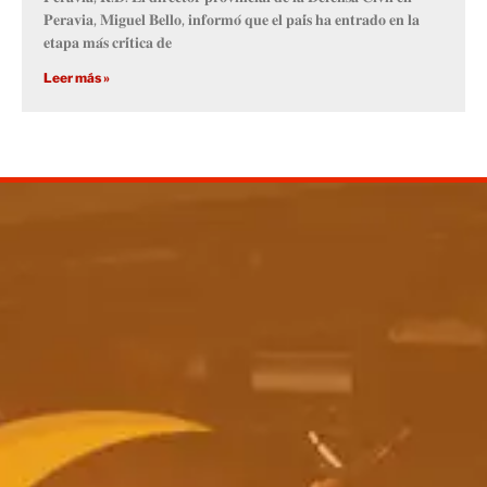
𝐏𝐞𝐫𝐚𝐯𝐢𝐚, 𝐌𝐢𝐠𝐮𝐞𝐥 𝐁𝐞𝐥𝐥𝐨, 𝐢𝐧𝐟𝐨𝐫𝐦𝐨́ 𝐪𝐮𝐞 𝐞𝐥 𝐩𝐚𝐢́𝐬 𝐡𝐚 𝐞𝐧𝐭𝐫𝐚𝐝𝐨 𝐞𝐧 𝐥𝐚
𝐞𝐭𝐚𝐩𝐚 𝐦𝐚́𝐬 𝐜𝐫𝐢́𝐭𝐢𝐜𝐚 𝐝𝐞
Leer más »