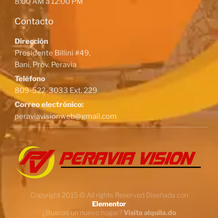
8:00 AM a 12:00 PM
Contacto
Dirección
Presidente Billini #49,
Baní, Prov. Peravia
Teléfono
809-522-3033 Ext. 229
Correo electrónico:
peraviavisionweb@gmail.com
Copyright 2015 © All rights Reserved Diseñada con
Elementor
¿Buscas un nuevo hogar?
Visita alquila.do