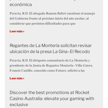
económica
𝐏𝐞𝐫𝐚𝐯𝐢𝐚, 𝐑.𝐃. 𝐄𝐥 𝐚𝐛𝐨𝐠𝐚𝐝𝐨 𝐑𝐚𝐦𝐨́𝐧 𝐁𝐞𝐥𝐭𝐫𝐞́ 𝐜𝐮𝐞𝐬𝐭𝐢𝐨𝐧𝐨́ 𝐞𝐥 𝐦𝐚𝐧𝐞𝐣𝐨
𝐝𝐞𝐥 𝐆𝐨𝐛𝐢𝐞𝐫𝐧𝐨 𝐟𝐫𝐞𝐧𝐭𝐞 𝐚𝐥 𝐩𝐫𝐨́𝐱𝐢𝐦𝐨 𝐢𝐧𝐢𝐜𝐢𝐨 𝐝𝐞𝐥 𝐚𝐧̃𝐨 𝐞𝐬𝐜𝐨𝐥𝐚𝐫, 𝐚𝐥
𝐜𝐨𝐧𝐬𝐢𝐝𝐞𝐫𝐚𝐫 𝐪𝐮𝐞 𝐩𝐞𝐫𝐬𝐢𝐬𝐭𝐞𝐧 𝐝𝐢𝐟𝐢𝐜𝐮𝐥𝐭𝐚𝐝𝐞𝐬 𝐩𝐚𝐫𝐚 𝐪𝐮𝐞
Leer más »
Regantes de La Montería solicitan revisar
ubicación de la presa La Gina–El Recodo
𝐏𝐞𝐫𝐚𝐯𝐢𝐚, 𝐑.𝐃. 𝐄𝐥 𝐝𝐢𝐫𝐢𝐠𝐞𝐧𝐭𝐞 𝐜𝐨𝐦𝐮𝐧𝐢𝐭𝐚𝐫𝐢𝐨 𝐝𝐞 𝐋𝐚 𝐌𝐨𝐧𝐭𝐞𝐫𝐢́𝐚 𝐲
𝐩𝐫𝐞𝐬𝐢𝐝𝐞𝐧𝐭𝐞 𝐝𝐞 𝐥𝐚 𝐉𝐮𝐧𝐭𝐚 𝐝𝐞 𝐑𝐞𝐠𝐚𝐧𝐭𝐞𝐬 𝐌𝐨𝐧𝐭𝐞𝐫𝐢́𝐚–𝐕𝐢𝐥𝐥𝐚 𝐆𝐮̈𝐞𝐫𝐚,
𝐅𝐫𝐚𝐧𝐜𝐢𝐬 𝐂𝐚𝐬𝐭𝐢𝐥𝐥𝐨, 𝐜𝐨𝐧𝐨𝐜𝐢𝐝𝐨 𝐜𝐨𝐦𝐨 𝐅𝐮𝐭𝐮𝐫𝐨, 𝐬𝐨𝐥𝐢𝐜𝐢𝐭𝐨́ 𝐚 𝐥𝐚𝐬
Leer más »
Discover the best promotions at Rocket
Casino Australia: elevate your gaming with
exclusive