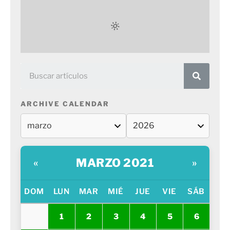
ARCHIVE CALENDAR
MARZO 2021
«
»
DOM
LUN
MAR
MIÉ
JUE
VIE
SÁB
1
2
3
4
5
6