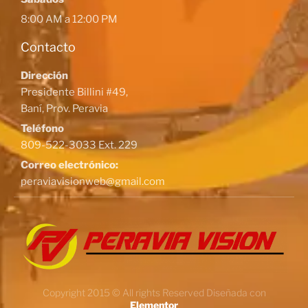
8:00 AM a 12:00 PM
Contacto
Dirección
Presidente Billini #49,
Baní, Prov. Peravia
Teléfono
809-522-3033 Ext. 229
Correo electrónico:
peraviavisionweb@gmail.com
Copyright 2015 © All rights Reserved Diseñada con
Elementor