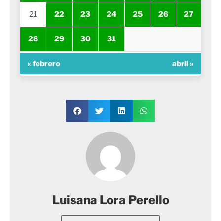
21
22
23
24
25
26
27
28
29
30
31
« febrero
abril »
Luisana Lora Perello