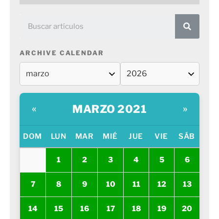
ARCHIVE CALENDAR
MARZO 2021
«
»
DOM
LUN
MAR
MIÉ
JUE
VIE
SÁB
1
2
3
4
5
6
7
8
9
10
11
12
13
14
15
16
17
18
19
20