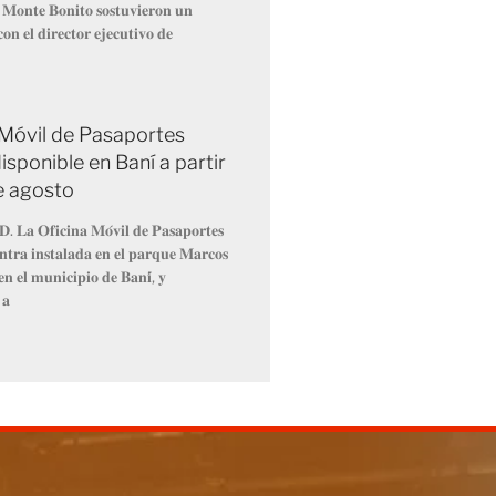
 𝐌𝐨𝐧𝐭𝐞 𝐁𝐨𝐧𝐢𝐭𝐨 𝐬𝐨𝐬𝐭𝐮𝐯𝐢𝐞𝐫𝐨𝐧 𝐮𝐧
𝐨𝐧 𝐞𝐥 𝐝𝐢𝐫𝐞𝐜𝐭𝐨𝐫 𝐞𝐣𝐞𝐜𝐮𝐭𝐢𝐯𝐨 𝐝𝐞
 Móvil de Pasaportes
isponible en Baní a partir
de agosto
𝐃. 𝐋𝐚 𝐎𝐟𝐢𝐜𝐢𝐧𝐚 𝐌𝐨́𝐯𝐢𝐥 𝐝𝐞 𝐏𝐚𝐬𝐚𝐩𝐨𝐫𝐭𝐞𝐬
𝐧𝐭𝐫𝐚 𝐢𝐧𝐬𝐭𝐚𝐥𝐚𝐝𝐚 𝐞𝐧 𝐞𝐥 𝐩𝐚𝐫𝐪𝐮𝐞 𝐌𝐚𝐫𝐜𝐨𝐬
𝐧 𝐞𝐥 𝐦𝐮𝐧𝐢𝐜𝐢𝐩𝐢𝐨 𝐝𝐞 𝐁𝐚𝐧𝐢́, 𝐲
 𝐚