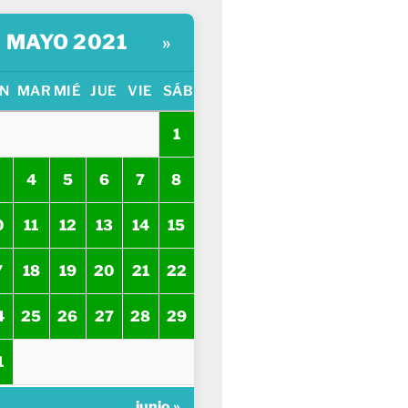
MAYO 2021
»
N
MAR
MIÉ
JUE
VIE
SÁB
1
4
5
6
7
8
0
11
12
13
14
15
7
18
19
20
21
22
4
25
26
27
28
29
1
junio »