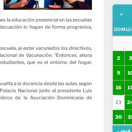
«
es la educación presencial en las escuelas
adecuación lo hagan de forma progresiva,
DOM
LU
escuela, al estar vacunados los directivos,
Nacional de Vacunación. “Entonces, ahora
2
3
studiantes, que es el entorno del hogar,
9
1
vuelta a la docencia desde las aulas, según
16
1
 Palacio Nacional junto al presidente Luis
embros de la Asociación Dominicana de
23
2
30
3
« abril