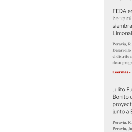
FEDA en
herrami
siembra
Limonal
𝐏𝐞𝐫𝐚𝐯𝐢𝐚, 𝐑.
𝐃𝐞𝐬𝐚𝐫𝐫𝐨𝐥𝐥
𝐞𝐥 𝐝𝐢𝐬𝐭𝐫𝐢𝐭
𝐝𝐞 𝐬𝐮 𝐩𝐫𝐨
Leer más »
Julito 
Bonito 
proyect
junto a
𝐏𝐞𝐫𝐚𝐯𝐢𝐚, 𝐑.
𝐏𝐞𝐫𝐚𝐯𝐢𝐚, 𝐉𝐮