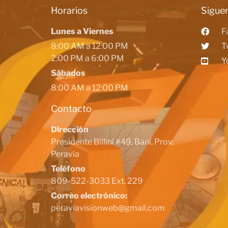
Horarios
Siguen
Lunes a Viernes
F
8:00 AM a 12:00 PM
T
2:00 PM a 6:00 PM
Y
Sábados
8:00 AM a 12:00 PM
Contacto
Dirección
Presidente Billini #49, Baní, Prov.
Peravia
Teléfono
809-522-3033 Ext. 229
Correo electrónico:
peraviavisionweb@gmail.com