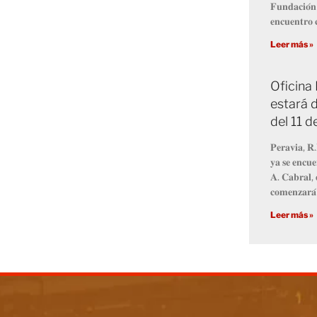
𝐅𝐮𝐧𝐝𝐚𝐜𝐢𝐨́𝐧
𝐞𝐧𝐜𝐮𝐞𝐧𝐭𝐫𝐨 𝐜
Leer más »
Oficina
estará d
del 11 
𝐏𝐞𝐫𝐚𝐯𝐢𝐚, 𝐑.
𝐲𝐚 𝐬𝐞 𝐞𝐧𝐜𝐮𝐞
𝐀. 𝐂𝐚𝐛𝐫𝐚𝐥, 
𝐜𝐨𝐦𝐞𝐧𝐳𝐚𝐫𝐚́
Leer más »