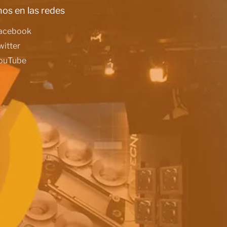
os en las redes
acebook
witter
ouTube