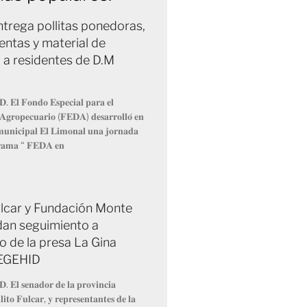
trega pollitas ponedoras,
entas y material de
 a residentes de D.M
𝐃. 𝐄𝐥 𝐅𝐨𝐧𝐝𝐨 𝐄𝐬𝐩𝐞𝐜𝐢𝐚𝐥 𝐩𝐚𝐫𝐚 𝐞𝐥
 𝐀𝐠𝐫𝐨𝐩𝐞𝐜𝐮𝐚𝐫𝐢𝐨 (𝐅𝐄𝐃𝐀) 𝐝𝐞𝐬𝐚𝐫𝐫𝐨𝐥𝐥𝐨́ 𝐞𝐧
 𝐦𝐮𝐧𝐢𝐜𝐢𝐩𝐚𝐥 𝐄𝐥 𝐋𝐢𝐦𝐨𝐧𝐚𝐥 𝐮𝐧𝐚 𝐣𝐨𝐫𝐧𝐚𝐝𝐚
𝐫𝐚𝐦𝐚 “ 𝐅𝐄𝐃𝐀 𝐞𝐧
Fulcar y Fundación Monte
dan seguimiento a
o de la presa La Gina
 EGEHID
𝐃. 𝐄𝐥 𝐬𝐞𝐧𝐚𝐝𝐨𝐫 𝐝𝐞 𝐥𝐚 𝐩𝐫𝐨𝐯𝐢𝐧𝐜𝐢𝐚
𝐢𝐭𝐨 𝐅𝐮𝐥𝐜𝐚𝐫, 𝐲 𝐫𝐞𝐩𝐫𝐞𝐬𝐞𝐧𝐭𝐚𝐧𝐭𝐞𝐬 𝐝𝐞 𝐥𝐚