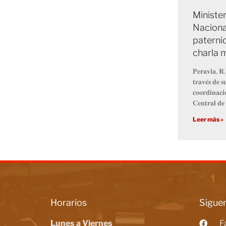
Minister
Naciona
paterni
charla m
𝐏𝐞𝐫𝐚𝐯𝐢𝐚, 𝐑.
𝐭𝐫𝐚𝐯𝐞́𝐬 𝐝𝐞 𝐬
𝐜𝐨𝐨𝐫𝐝𝐢𝐧𝐚𝐜𝐢
𝐂𝐞𝐧𝐭𝐫𝐚𝐥 𝐝𝐞 
Leer más »
Horarios
Siguen
Lunes a Viernes
F