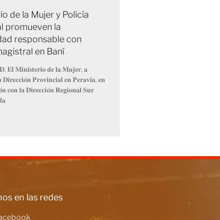
io de la Mujer y Policía
l promueven la
dad responsable con
agistral en Baní
𝐃. 𝐄𝐥 𝐌𝐢𝐧𝐢𝐬𝐭𝐞𝐫𝐢𝐨 𝐝𝐞 𝐥𝐚 𝐌𝐮𝐣𝐞𝐫, 𝐚
𝐮 𝐃𝐢𝐫𝐞𝐜𝐜𝐢𝐨́𝐧 𝐏𝐫𝐨𝐯𝐢𝐧𝐜𝐢𝐚𝐥 𝐞𝐧 𝐏𝐞𝐫𝐚𝐯𝐢𝐚, 𝐞𝐧
𝐨́𝐧 𝐜𝐨𝐧 𝐥𝐚 𝐃𝐢𝐫𝐞𝐜𝐜𝐢𝐨́𝐧 𝐑𝐞𝐠𝐢𝐨𝐧𝐚𝐥 𝐒𝐮𝐫
𝐥𝐚
os en las redes
acebook