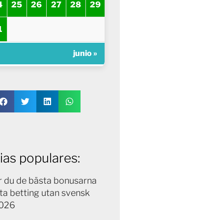
4
25
26
27
28
29
1
junio »
ias populares:
ar du de bästa bonusarna
ta betting utan svensk
2026