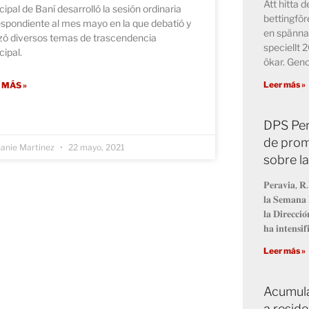
Att hitta 
ipal de Baní desarrolló la sesión ordinaria
bettingför
spondiente al mes mayo en la que debatió y
en spänna
izó diversos temas de trascendencia
speciellt 
ipal.
ökar. Ge
Leer más »
 MÁS »
DPS Per
de prom
anie Martinez
22 mayo, 2021
sobre l
𝐏𝐞𝐫𝐚𝐯𝐢𝐚, 𝐑.
𝐥𝐚 𝐒𝐞𝐦𝐚𝐧𝐚 
𝐥𝐚 𝐃𝐢𝐫𝐞𝐜𝐜𝐢
𝐡𝐚 𝐢𝐧𝐭𝐞𝐧𝐬𝐢𝐟
Leer más »
Acumula
a resid