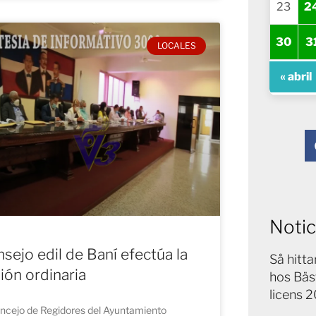
23
2
30
3
LOCALES
« abril
Notic
sejo edil de Baní efectúa la
Så hitt
ión ordinaria
hos Bäs
licens 
oncejo de Regidores del Ayuntamiento