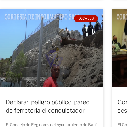
LOCALES
Declaran peligro público, pared
Con
de ferretería el conquistador
ses
El Concejo de Regidores del Ayuntamiento de Baní
El C