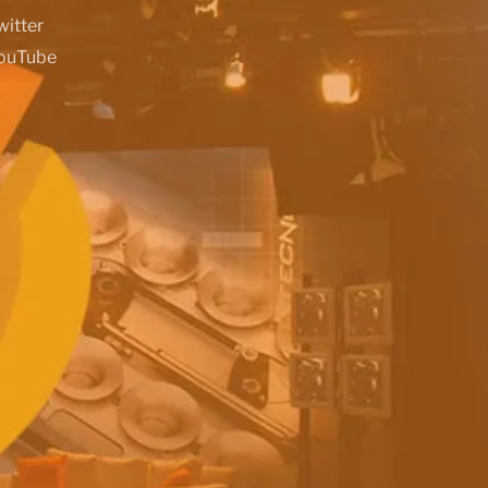
witter
ouTube