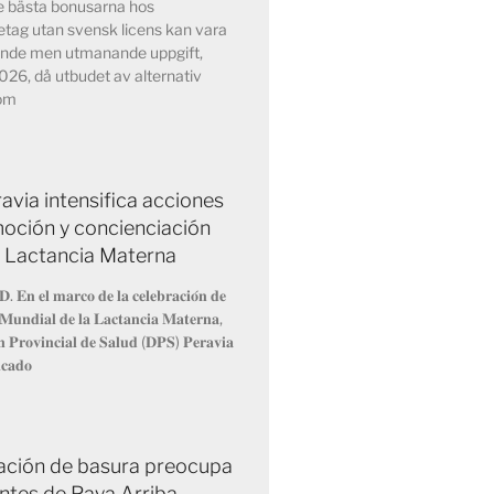
de bästa bonusarna hos
etag utan svensk licens kan vara
nde men utmanande uppgift,
2026, då utbudet av alternativ
nom
avia intensifica acciones
oción y concienciación
a Lactancia Materna
𝐃. 𝐄𝐧 𝐞𝐥 𝐦𝐚𝐫𝐜𝐨 𝐝𝐞 𝐥𝐚 𝐜𝐞𝐥𝐞𝐛𝐫𝐚𝐜𝐢𝐨́𝐧 𝐝𝐞
𝐌𝐮𝐧𝐝𝐢𝐚𝐥 𝐝𝐞 𝐥𝐚 𝐋𝐚𝐜𝐭𝐚𝐧𝐜𝐢𝐚 𝐌𝐚𝐭𝐞𝐫𝐧𝐚,
́𝐧 𝐏𝐫𝐨𝐯𝐢𝐧𝐜𝐢𝐚𝐥 𝐝𝐞 𝐒𝐚𝐥𝐮𝐝 (𝐃𝐏𝐒) 𝐏𝐞𝐫𝐚𝐯𝐢𝐚
𝐢𝐜𝐚𝐝𝐨
ción de basura preocupa
entes de Paya Arriba