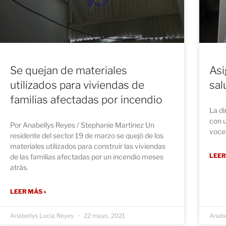
Se quejan de materiales
Asi
utilizados para viviendas de
sal
familias afectadas por incendio
La di
con u
Por Anabellys Reyes / Stephanie Martinez Un
vocer
residente del sector 19 de marzo se quejó de los
materiales utilizados para construir las viviendas
LEER
de las familias afectadas por un incendio meses
atrás.
LEER MÁS »
Anabellys Lucia Reyes
22 mayo, 2021
Anabe