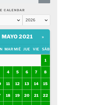
E CALENDAR
MAYO 2021
»
N
MAR
MIÉ
JUE
VIE
SÁB
1
4
5
6
7
8
0
11
12
13
14
15
7
18
19
20
21
22