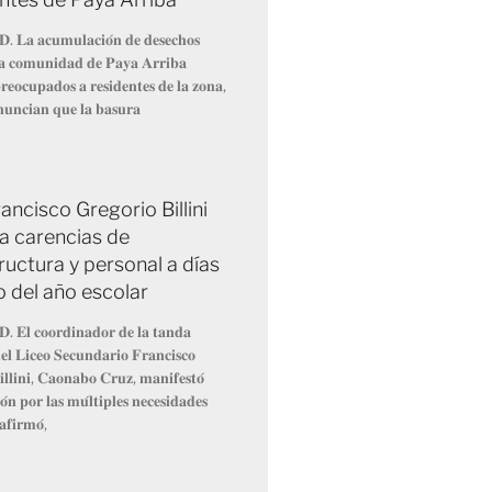
𝐃. 𝐋𝐚 𝐚𝐜𝐮𝐦𝐮𝐥𝐚𝐜𝐢𝐨́𝐧 𝐝𝐞 𝐝𝐞𝐬𝐞𝐜𝐡𝐨𝐬
 𝐥𝐚 𝐜𝐨𝐦𝐮𝐧𝐢𝐝𝐚𝐝 𝐝𝐞 𝐏𝐚𝐲𝐚 𝐀𝐫𝐫𝐢𝐛𝐚
𝐞𝐨𝐜𝐮𝐩𝐚𝐝𝐨𝐬 𝐚 𝐫𝐞𝐬𝐢𝐝𝐞𝐧𝐭𝐞𝐬 𝐝𝐞 𝐥𝐚 𝐳𝐨𝐧𝐚,
𝐧𝐮𝐧𝐜𝐢𝐚𝐧 𝐪𝐮𝐞 𝐥𝐚 𝐛𝐚𝐬𝐮𝐫𝐚
ancisco Gregorio Billini
a carencias de
ructura y personal a días
io del año escolar
𝐃. 𝐄𝐥 𝐜𝐨𝐨𝐫𝐝𝐢𝐧𝐚𝐝𝐨𝐫 𝐝𝐞 𝐥𝐚 𝐭𝐚𝐧𝐝𝐚
𝐥 𝐋𝐢𝐜𝐞𝐨 𝐒𝐞𝐜𝐮𝐧𝐝𝐚𝐫𝐢𝐨 𝐅𝐫𝐚𝐧𝐜𝐢𝐬𝐜𝐨
𝐥𝐥𝐢𝐧𝐢, 𝐂𝐚𝐨𝐧𝐚𝐛𝐨 𝐂𝐫𝐮𝐳, 𝐦𝐚𝐧𝐢𝐟𝐞𝐬𝐭𝐨́
́𝐧 𝐩𝐨𝐫 𝐥𝐚𝐬 𝐦𝐮́𝐥𝐭𝐢𝐩𝐥𝐞𝐬 𝐧𝐞𝐜𝐞𝐬𝐢𝐝𝐚𝐝𝐞𝐬
𝐚𝐟𝐢𝐫𝐦𝐨́,