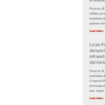
𝐏𝐞𝐫𝐚𝐯𝐢𝐚, 𝐑.
𝐬𝐨́𝐥𝐢𝐝𝐨𝐬 𝐞
𝐦𝐚𝐧𝐭𝐢𝐞𝐧𝐞 𝐩
𝐪𝐮𝐢𝐞𝐧𝐞𝐬 𝐝𝐞
Leer más »
Liceo Fr
denunci
infraest
del inic
𝐏𝐞𝐫𝐚𝐯𝐢𝐚, 𝐑.
𝐦𝐚𝐭𝐮𝐭𝐢𝐧𝐚 𝐝
𝐆𝐫𝐞𝐠𝐨𝐫𝐢𝐨 𝐁
𝐩𝐫𝐞𝐨𝐜𝐮𝐩𝐚𝐜𝐢
𝐪𝐮𝐞, 𝐬𝐞𝐠𝐮́𝐧 
Leer más »