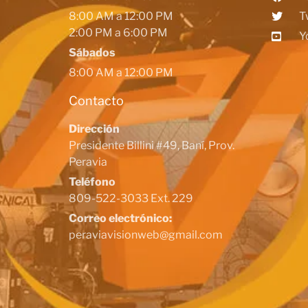
8:00 AM a 12:00 PM
T
2:00 PM a 6:00 PM
Y
Sábados
8:00 AM a 12:00 PM
Contacto
Dirección
Presidente Billini #49, Baní, Prov.
Peravia
Teléfono
809-522-3033 Ext. 229
Correo electrónico:
peraviavisionweb@gmail.com