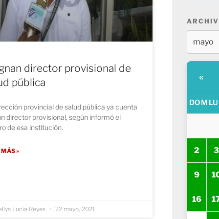
ARCHIV
gnan director provisional de
«
ud pública
DOM
LU
rección provincial de salud pública ya cuenta
n director provisional, según informó el
o de esa institución.
2
3
 MÁS »
9
1
16
1
llys Lucia Reyes
22 mayo, 2021