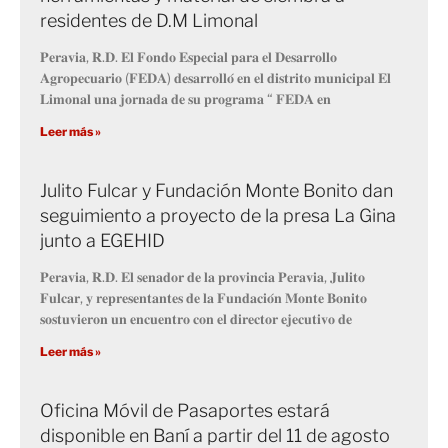
residentes de D.M Limonal
𝐏𝐞𝐫𝐚𝐯𝐢𝐚, 𝐑.𝐃. 𝐄𝐥 𝐅𝐨𝐧𝐝𝐨 𝐄𝐬𝐩𝐞𝐜𝐢𝐚𝐥 𝐩𝐚𝐫𝐚 𝐞𝐥 𝐃𝐞𝐬𝐚𝐫𝐫𝐨𝐥𝐥𝐨
𝐀𝐠𝐫𝐨𝐩𝐞𝐜𝐮𝐚𝐫𝐢𝐨 (𝐅𝐄𝐃𝐀) 𝐝𝐞𝐬𝐚𝐫𝐫𝐨𝐥𝐥𝐨́ 𝐞𝐧 𝐞𝐥 𝐝𝐢𝐬𝐭𝐫𝐢𝐭𝐨 𝐦𝐮𝐧𝐢𝐜𝐢𝐩𝐚𝐥 𝐄𝐥
𝐋𝐢𝐦𝐨𝐧𝐚𝐥 𝐮𝐧𝐚 𝐣𝐨𝐫𝐧𝐚𝐝𝐚 𝐝𝐞 𝐬𝐮 𝐩𝐫𝐨𝐠𝐫𝐚𝐦𝐚 “ 𝐅𝐄𝐃𝐀 𝐞𝐧
Leer más »
Julito Fulcar y Fundación Monte Bonito dan
seguimiento a proyecto de la presa La Gina
junto a EGEHID
𝐏𝐞𝐫𝐚𝐯𝐢𝐚, 𝐑.𝐃. 𝐄𝐥 𝐬𝐞𝐧𝐚𝐝𝐨𝐫 𝐝𝐞 𝐥𝐚 𝐩𝐫𝐨𝐯𝐢𝐧𝐜𝐢𝐚 𝐏𝐞𝐫𝐚𝐯𝐢𝐚, 𝐉𝐮𝐥𝐢𝐭𝐨
𝐅𝐮𝐥𝐜𝐚𝐫, 𝐲 𝐫𝐞𝐩𝐫𝐞𝐬𝐞𝐧𝐭𝐚𝐧𝐭𝐞𝐬 𝐝𝐞 𝐥𝐚 𝐅𝐮𝐧𝐝𝐚𝐜𝐢𝐨́𝐧 𝐌𝐨𝐧𝐭𝐞 𝐁𝐨𝐧𝐢𝐭𝐨
𝐬𝐨𝐬𝐭𝐮𝐯𝐢𝐞𝐫𝐨𝐧 𝐮𝐧 𝐞𝐧𝐜𝐮𝐞𝐧𝐭𝐫𝐨 𝐜𝐨𝐧 𝐞𝐥 𝐝𝐢𝐫𝐞𝐜𝐭𝐨𝐫 𝐞𝐣𝐞𝐜𝐮𝐭𝐢𝐯𝐨 𝐝𝐞
Leer más »
Oficina Móvil de Pasaportes estará
disponible en Baní a partir del 11 de agosto