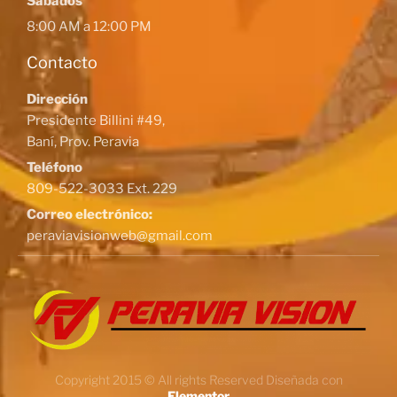
Sábados
8:00 AM a 12:00 PM
Contacto
Dirección
Presidente Billini #49,
Baní, Prov. Peravia
Teléfono
809-522-3033 Ext. 229
Correo electrónico:
peraviavisionweb@gmail.com
Copyright 2015 © All rights Reserved Diseñada con
Elementor