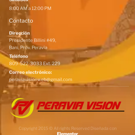
8:00 AM a 12:00 PM
Contacto
Dirección
Presidente Billini #49,
Baní, Prov. Peravia
Teléfono
809-522-3033 Ext. 229
Correo electrónico:
peraviavisionweb@gmail.com
Copyright 2015 © All rights Reserved Diseñada con
Elementor