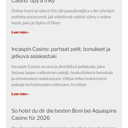
Casino: tipy a triky
Online hraní se stává čím dál populárnější a s tím přichází
potřeba porozumět, jak efektivně vybírat výhry z online
kasin, jako je Spins of Glory
Leer más »
Incaspin Casino: parhaat pelit, bonukset ja
jatkuva asiakastuki
Incaspin Casino on uusi ja jännittävä pelialusta, joka
tarjoaa laajan valikoiman pelejä, houkuttelevia bonuksia
ja erinomaisen asiakastuen. Olitpa sitten kokematon
pelaaja tai kasinoalan veteraani, IncaSpin
Leer más »
So holst du dir die besten Boni bei Aquaspins
Casino für 2026