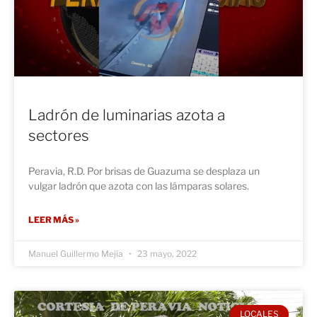
Ladrón de luminarias azota a
sectores
Peravia, R.D. Por brisas de Guazuma se desplaza un
vulgar ladrón que azota con las lámparas solares.
LEER MÁS »
Manuel Guillermo Mejía
23 mayo, 2022
LOCALES