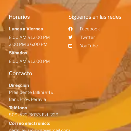
Horarios
Siguenos en las redes
Lunes a Viernes
Facebook
8:00 AM a 12:00 PM
Twitter
2:00 PM a 6:00 PM
YouTube
Sábados
8:00 AM a 12:00 PM
Contacto
Dirección
Presidente Billini #49,
Baní, Prov. Peravia
Teléfono
809-522-3033 Ext. 229
Correo electrónico:
peraviavisionweb@gmail.com