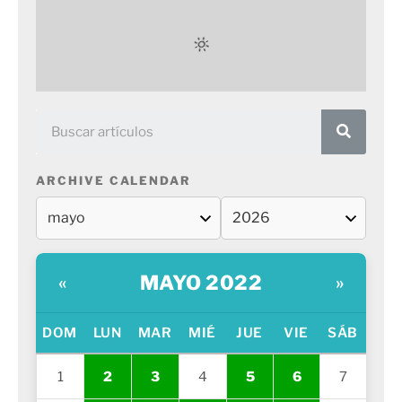
ARCHIVE CALENDAR
MAYO 2022
«
»
DOM
LUN
MAR
MIÉ
JUE
VIE
SÁB
1
2
3
4
5
6
7