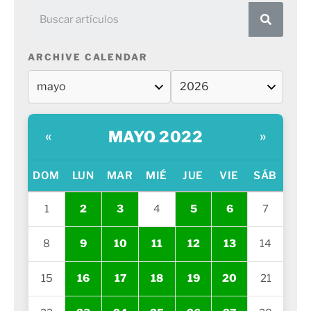
ARCHIVE CALENDAR
MAYO 2022
«
»
DOM
LUN
MAR
MIÉ
JUE
VIE
SÁB
1
2
3
4
5
6
7
8
9
10
11
12
13
14
15
16
17
18
19
20
21