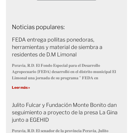
Noticias populares:
FEDA entrega pollitas ponedoras,
herramientas y material de siembra a
residentes de D.M Limonal
𝐏𝐞𝐫𝐚𝐯𝐢𝐚, 𝐑.𝐃. 𝐄𝐥 𝐅𝐨𝐧𝐝𝐨 𝐄𝐬𝐩𝐞𝐜𝐢𝐚𝐥 𝐩𝐚𝐫𝐚 𝐞𝐥 𝐃𝐞𝐬𝐚𝐫𝐫𝐨𝐥𝐥𝐨
𝐀𝐠𝐫𝐨𝐩𝐞𝐜𝐮𝐚𝐫𝐢𝐨 (𝐅𝐄𝐃𝐀) 𝐝𝐞𝐬𝐚𝐫𝐫𝐨𝐥𝐥𝐨́ 𝐞𝐧 𝐞𝐥 𝐝𝐢𝐬𝐭𝐫𝐢𝐭𝐨 𝐦𝐮𝐧𝐢𝐜𝐢𝐩𝐚𝐥 𝐄𝐥
𝐋𝐢𝐦𝐨𝐧𝐚𝐥 𝐮𝐧𝐚 𝐣𝐨𝐫𝐧𝐚𝐝𝐚 𝐝𝐞 𝐬𝐮 𝐩𝐫𝐨𝐠𝐫𝐚𝐦𝐚 “ 𝐅𝐄𝐃𝐀 𝐞𝐧
Leer más »
Julito Fulcar y Fundación Monte Bonito dan
seguimiento a proyecto de la presa La Gina
junto a EGEHID
𝐏𝐞𝐫𝐚𝐯𝐢𝐚, 𝐑.𝐃. 𝐄𝐥 𝐬𝐞𝐧𝐚𝐝𝐨𝐫 𝐝𝐞 𝐥𝐚 𝐩𝐫𝐨𝐯𝐢𝐧𝐜𝐢𝐚 𝐏𝐞𝐫𝐚𝐯𝐢𝐚, 𝐉𝐮𝐥𝐢𝐭𝐨