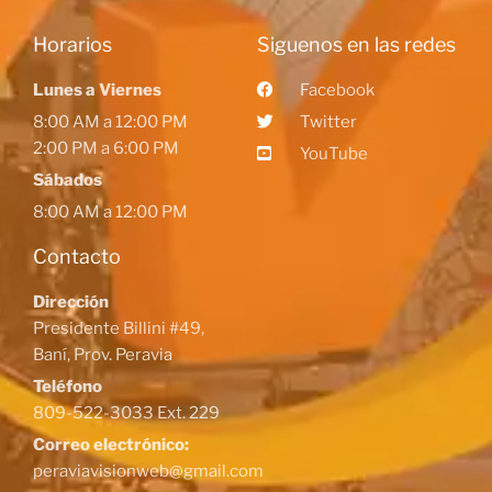
Horarios
Siguenos en las redes
Lunes a Viernes
Facebook
8:00 AM a 12:00 PM
Twitter
2:00 PM a 6:00 PM
YouTube
Sábados
8:00 AM a 12:00 PM
Contacto
Dirección
Presidente Billini #49,
Baní, Prov. Peravia
Teléfono
809-522-3033 Ext. 229
Correo electrónico:
peraviavisionweb@gmail.com