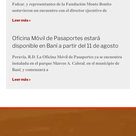
𝐅𝐮𝐥𝐜𝐚𝐫, 𝐲 𝐫𝐞𝐩𝐫𝐞𝐬𝐞𝐧𝐭𝐚𝐧𝐭𝐞𝐬 𝐝𝐞 𝐥𝐚 𝐅𝐮𝐧𝐝𝐚𝐜𝐢𝐨́𝐧 𝐌𝐨𝐧𝐭𝐞 𝐁𝐨𝐧𝐢𝐭𝐨
𝐬𝐨𝐬𝐭𝐮𝐯𝐢𝐞𝐫𝐨𝐧 𝐮𝐧 𝐞𝐧𝐜𝐮𝐞𝐧𝐭𝐫𝐨 𝐜𝐨𝐧 𝐞𝐥 𝐝𝐢𝐫𝐞𝐜𝐭𝐨𝐫 𝐞𝐣𝐞𝐜𝐮𝐭𝐢𝐯𝐨 𝐝𝐞
Leer más »
Oficina Móvil de Pasaportes estará
disponible en Baní a partir del 11 de agosto
𝐏𝐞𝐫𝐚𝐯𝐢𝐚, 𝐑.𝐃. 𝐋𝐚 𝐎𝐟𝐢𝐜𝐢𝐧𝐚 𝐌𝐨́𝐯𝐢𝐥 𝐝𝐞 𝐏𝐚𝐬𝐚𝐩𝐨𝐫𝐭𝐞𝐬 𝐲𝐚 𝐬𝐞 𝐞𝐧𝐜𝐮𝐞𝐧𝐭𝐫𝐚
𝐢𝐧𝐬𝐭𝐚𝐥𝐚𝐝𝐚 𝐞𝐧 𝐞𝐥 𝐩𝐚𝐫𝐪𝐮𝐞 𝐌𝐚𝐫𝐜𝐨𝐬 𝐀. 𝐂𝐚𝐛𝐫𝐚𝐥, 𝐞𝐧 𝐞𝐥 𝐦𝐮𝐧𝐢𝐜𝐢𝐩𝐢𝐨 𝐝𝐞
𝐁𝐚𝐧𝐢́, 𝐲 𝐜𝐨𝐦𝐞𝐧𝐳𝐚𝐫𝐚́ 𝐚
Leer más »