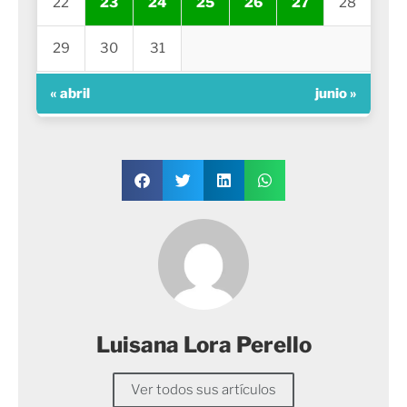
22
23
24
25
26
27
28
29
30
31
« abril
junio »
Luisana Lora Perello
Ver todos sus artículos