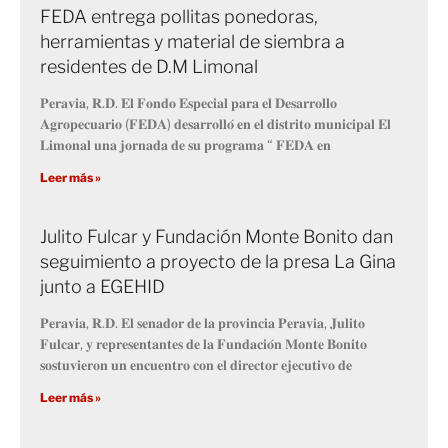
FEDA entrega pollitas ponedoras,
herramientas y material de siembra a
residentes de D.M Limonal
𝐏𝐞𝐫𝐚𝐯𝐢𝐚, 𝐑.𝐃. 𝐄𝐥 𝐅𝐨𝐧𝐝𝐨 𝐄𝐬𝐩𝐞𝐜𝐢𝐚𝐥 𝐩𝐚𝐫𝐚 𝐞𝐥 𝐃𝐞𝐬𝐚𝐫𝐫𝐨𝐥𝐥𝐨
𝐀𝐠𝐫𝐨𝐩𝐞𝐜𝐮𝐚𝐫𝐢𝐨 (𝐅𝐄𝐃𝐀) 𝐝𝐞𝐬𝐚𝐫𝐫𝐨𝐥𝐥𝐨́ 𝐞𝐧 𝐞𝐥 𝐝𝐢𝐬𝐭𝐫𝐢𝐭𝐨 𝐦𝐮𝐧𝐢𝐜𝐢𝐩𝐚𝐥 𝐄𝐥
𝐋𝐢𝐦𝐨𝐧𝐚𝐥 𝐮𝐧𝐚 𝐣𝐨𝐫𝐧𝐚𝐝𝐚 𝐝𝐞 𝐬𝐮 𝐩𝐫𝐨𝐠𝐫𝐚𝐦𝐚 “ 𝐅𝐄𝐃𝐀 𝐞𝐧
Leer más »
Julito Fulcar y Fundación Monte Bonito dan
seguimiento a proyecto de la presa La Gina
junto a EGEHID
𝐏𝐞𝐫𝐚𝐯𝐢𝐚, 𝐑.𝐃. 𝐄𝐥 𝐬𝐞𝐧𝐚𝐝𝐨𝐫 𝐝𝐞 𝐥𝐚 𝐩𝐫𝐨𝐯𝐢𝐧𝐜𝐢𝐚 𝐏𝐞𝐫𝐚𝐯𝐢𝐚, 𝐉𝐮𝐥𝐢𝐭𝐨
𝐅𝐮𝐥𝐜𝐚𝐫, 𝐲 𝐫𝐞𝐩𝐫𝐞𝐬𝐞𝐧𝐭𝐚𝐧𝐭𝐞𝐬 𝐝𝐞 𝐥𝐚 𝐅𝐮𝐧𝐝𝐚𝐜𝐢𝐨́𝐧 𝐌𝐨𝐧𝐭𝐞 𝐁𝐨𝐧𝐢𝐭𝐨
𝐬𝐨𝐬𝐭𝐮𝐯𝐢𝐞𝐫𝐨𝐧 𝐮𝐧 𝐞𝐧𝐜𝐮𝐞𝐧𝐭𝐫𝐨 𝐜𝐨𝐧 𝐞𝐥 𝐝𝐢𝐫𝐞𝐜𝐭𝐨𝐫 𝐞𝐣𝐞𝐜𝐮𝐭𝐢𝐯𝐨 𝐝𝐞
Leer más »