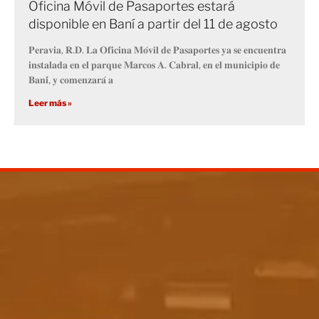
Oficina Móvil de Pasaportes estará
disponible en Baní a partir del 11 de agosto
𝐏𝐞𝐫𝐚𝐯𝐢𝐚, 𝐑.𝐃. 𝐋𝐚 𝐎𝐟𝐢𝐜𝐢𝐧𝐚 𝐌𝐨́𝐯𝐢𝐥 𝐝𝐞 𝐏𝐚𝐬𝐚𝐩𝐨𝐫𝐭𝐞𝐬 𝐲𝐚 𝐬𝐞 𝐞𝐧𝐜𝐮𝐞𝐧𝐭𝐫𝐚
𝐢𝐧𝐬𝐭𝐚𝐥𝐚𝐝𝐚 𝐞𝐧 𝐞𝐥 𝐩𝐚𝐫𝐪𝐮𝐞 𝐌𝐚𝐫𝐜𝐨𝐬 𝐀. 𝐂𝐚𝐛𝐫𝐚𝐥, 𝐞𝐧 𝐞𝐥 𝐦𝐮𝐧𝐢𝐜𝐢𝐩𝐢𝐨 𝐝𝐞
𝐁𝐚𝐧𝐢́, 𝐲 𝐜𝐨𝐦𝐞𝐧𝐳𝐚𝐫𝐚́ 𝐚
Leer más »