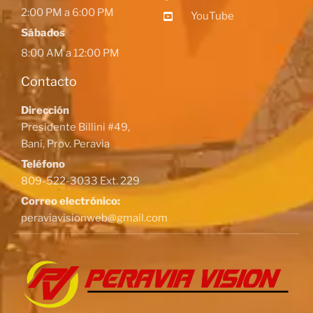
2:00 PM a 6:00 PM
YouTube
Sábados
8:00 AM a 12:00 PM
Contacto
Dirección
Presidente Billini #49,
Baní, Prov. Peravia
Teléfono
809-522-3033 Ext. 229
Correo electrónico:
peraviavisionweb@gmail.com