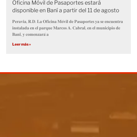
Oficina Móvil de Pasaportes estará
disponible en Baní a partir del 11 de agosto
𝐏𝐞𝐫𝐚𝐯𝐢𝐚, 𝐑.𝐃. 𝐋𝐚 𝐎𝐟𝐢𝐜𝐢𝐧𝐚 𝐌𝐨́𝐯𝐢𝐥 𝐝𝐞 𝐏𝐚𝐬𝐚𝐩𝐨𝐫𝐭𝐞𝐬 𝐲𝐚 𝐬𝐞 𝐞𝐧𝐜𝐮𝐞𝐧𝐭𝐫𝐚
𝐢𝐧𝐬𝐭𝐚𝐥𝐚𝐝𝐚 𝐞𝐧 𝐞𝐥 𝐩𝐚𝐫𝐪𝐮𝐞 𝐌𝐚𝐫𝐜𝐨𝐬 𝐀. 𝐂𝐚𝐛𝐫𝐚𝐥, 𝐞𝐧 𝐞𝐥 𝐦𝐮𝐧𝐢𝐜𝐢𝐩𝐢𝐨 𝐝𝐞
𝐁𝐚𝐧𝐢́, 𝐲 𝐜𝐨𝐦𝐞𝐧𝐳𝐚𝐫𝐚́ 𝐚
Leer más »