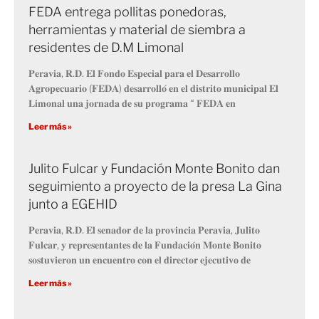
FEDA entrega pollitas ponedoras,
herramientas y material de siembra a
residentes de D.M Limonal
𝐏𝐞𝐫𝐚𝐯𝐢𝐚, 𝐑.𝐃. 𝐄𝐥 𝐅𝐨𝐧𝐝𝐨 𝐄𝐬𝐩𝐞𝐜𝐢𝐚𝐥 𝐩𝐚𝐫𝐚 𝐞𝐥 𝐃𝐞𝐬𝐚𝐫𝐫𝐨𝐥𝐥𝐨
𝐀𝐠𝐫𝐨𝐩𝐞𝐜𝐮𝐚𝐫𝐢𝐨 (𝐅𝐄𝐃𝐀) 𝐝𝐞𝐬𝐚𝐫𝐫𝐨𝐥𝐥𝐨́ 𝐞𝐧 𝐞𝐥 𝐝𝐢𝐬𝐭𝐫𝐢𝐭𝐨 𝐦𝐮𝐧𝐢𝐜𝐢𝐩𝐚𝐥 𝐄𝐥
𝐋𝐢𝐦𝐨𝐧𝐚𝐥 𝐮𝐧𝐚 𝐣𝐨𝐫𝐧𝐚𝐝𝐚 𝐝𝐞 𝐬𝐮 𝐩𝐫𝐨𝐠𝐫𝐚𝐦𝐚 “ 𝐅𝐄𝐃𝐀 𝐞𝐧
Leer más »
Julito Fulcar y Fundación Monte Bonito dan
seguimiento a proyecto de la presa La Gina
junto a EGEHID
𝐏𝐞𝐫𝐚𝐯𝐢𝐚, 𝐑.𝐃. 𝐄𝐥 𝐬𝐞𝐧𝐚𝐝𝐨𝐫 𝐝𝐞 𝐥𝐚 𝐩𝐫𝐨𝐯𝐢𝐧𝐜𝐢𝐚 𝐏𝐞𝐫𝐚𝐯𝐢𝐚, 𝐉𝐮𝐥𝐢𝐭𝐨
𝐅𝐮𝐥𝐜𝐚𝐫, 𝐲 𝐫𝐞𝐩𝐫𝐞𝐬𝐞𝐧𝐭𝐚𝐧𝐭𝐞𝐬 𝐝𝐞 𝐥𝐚 𝐅𝐮𝐧𝐝𝐚𝐜𝐢𝐨́𝐧 𝐌𝐨𝐧𝐭𝐞 𝐁𝐨𝐧𝐢𝐭𝐨
𝐬𝐨𝐬𝐭𝐮𝐯𝐢𝐞𝐫𝐨𝐧 𝐮𝐧 𝐞𝐧𝐜𝐮𝐞𝐧𝐭𝐫𝐨 𝐜𝐨𝐧 𝐞𝐥 𝐝𝐢𝐫𝐞𝐜𝐭𝐨𝐫 𝐞𝐣𝐞𝐜𝐮𝐭𝐢𝐯𝐨 𝐝𝐞
Leer más »