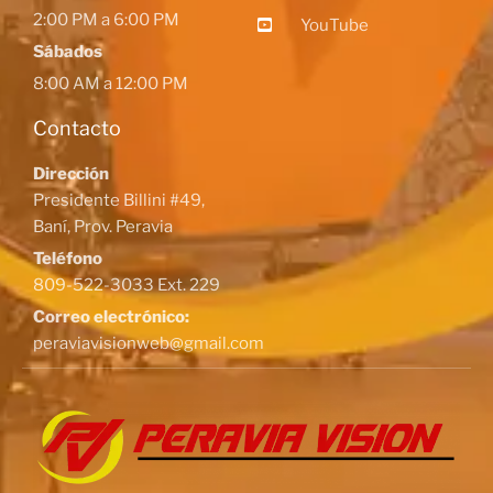
2:00 PM a 6:00 PM
YouTube
Sábados
8:00 AM a 12:00 PM
Contacto
Dirección
Presidente Billini #49,
Baní, Prov. Peravia
Teléfono
809-522-3033 Ext. 229
Correo electrónico:
peraviavisionweb@gmail.com