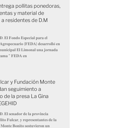
trega pollitas ponedoras,
entas y material de
 a residentes de D.M
𝐃. 𝐄𝐥 𝐅𝐨𝐧𝐝𝐨 𝐄𝐬𝐩𝐞𝐜𝐢𝐚𝐥 𝐩𝐚𝐫𝐚 𝐞𝐥
 𝐀𝐠𝐫𝐨𝐩𝐞𝐜𝐮𝐚𝐫𝐢𝐨 (𝐅𝐄𝐃𝐀) 𝐝𝐞𝐬𝐚𝐫𝐫𝐨𝐥𝐥𝐨́ 𝐞𝐧
 𝐦𝐮𝐧𝐢𝐜𝐢𝐩𝐚𝐥 𝐄𝐥 𝐋𝐢𝐦𝐨𝐧𝐚𝐥 𝐮𝐧𝐚 𝐣𝐨𝐫𝐧𝐚𝐝𝐚
𝐫𝐚𝐦𝐚 “ 𝐅𝐄𝐃𝐀 𝐞𝐧
Fulcar y Fundación Monte
dan seguimiento a
o de la presa La Gina
 EGEHID
𝐃. 𝐄𝐥 𝐬𝐞𝐧𝐚𝐝𝐨𝐫 𝐝𝐞 𝐥𝐚 𝐩𝐫𝐨𝐯𝐢𝐧𝐜𝐢𝐚
𝐢𝐭𝐨 𝐅𝐮𝐥𝐜𝐚𝐫, 𝐲 𝐫𝐞𝐩𝐫𝐞𝐬𝐞𝐧𝐭𝐚𝐧𝐭𝐞𝐬 𝐝𝐞 𝐥𝐚
 𝐌𝐨𝐧𝐭𝐞 𝐁𝐨𝐧𝐢𝐭𝐨 𝐬𝐨𝐬𝐭𝐮𝐯𝐢𝐞𝐫𝐨𝐧 𝐮𝐧