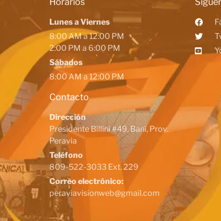
Horarios
Siguen
Lunes a Viernes
F
8:00 AM a 12:00 PM
T
2:00 PM a 6:00 PM
Y
Sábados
8:00 AM a 12:00 PM
Contacto
Dirección
Presidente Billini #49, Baní, Prov.
Peravia
Teléfono
809-522-3033 Ext. 229
Correo electrónico:
peraviavisionweb@gmail.com