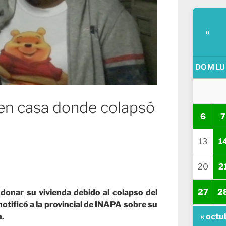
«
DOM
LU
 en casa donde colapsó
6
7
13
1
20
2
27
2
donar su vivienda debido al colapso del
tificó a la provincial de INAPA sobre su
« octu
n.