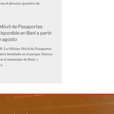
𝐨𝐧 𝐞𝐥 𝐝𝐢𝐫𝐞𝐜𝐭𝐨𝐫 𝐞𝐣𝐞𝐜𝐮𝐭𝐢𝐯𝐨 𝐝𝐞
 Móvil de Pasaportes
isponible en Baní a partir
de agosto
𝐃. 𝐋𝐚 𝐎𝐟𝐢𝐜𝐢𝐧𝐚 𝐌𝐨́𝐯𝐢𝐥 𝐝𝐞 𝐏𝐚𝐬𝐚𝐩𝐨𝐫𝐭𝐞𝐬
𝐧𝐭𝐫𝐚 𝐢𝐧𝐬𝐭𝐚𝐥𝐚𝐝𝐚 𝐞𝐧 𝐞𝐥 𝐩𝐚𝐫𝐪𝐮𝐞 𝐌𝐚𝐫𝐜𝐨𝐬
𝐧 𝐞𝐥 𝐦𝐮𝐧𝐢𝐜𝐢𝐩𝐢𝐨 𝐝𝐞 𝐁𝐚𝐧𝐢́, 𝐲
 𝐚