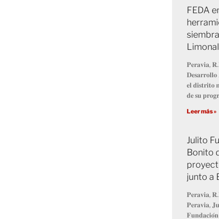
FEDA en
herrami
siembra
Limonal
𝐏𝐞𝐫𝐚𝐯𝐢𝐚, 𝐑.
𝐃𝐞𝐬𝐚𝐫𝐫𝐨𝐥𝐥
𝐞𝐥 𝐝𝐢𝐬𝐭𝐫𝐢𝐭
𝐝𝐞 𝐬𝐮 𝐩𝐫𝐨
Leer más »
Julito 
Bonito 
proyect
junto a
𝐏𝐞𝐫𝐚𝐯𝐢𝐚, 𝐑.
𝐏𝐞𝐫𝐚𝐯𝐢𝐚, 𝐉𝐮
𝐅𝐮𝐧𝐝𝐚𝐜𝐢𝐨́𝐧