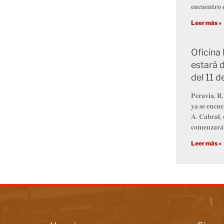
𝐞𝐧𝐜𝐮𝐞𝐧𝐭𝐫𝐨 𝐜
Leer más »
Oficina
estará d
del 11 
𝐏𝐞𝐫𝐚𝐯𝐢𝐚, 𝐑.
𝐲𝐚 𝐬𝐞 𝐞𝐧𝐜𝐮𝐞
𝐀. 𝐂𝐚𝐛𝐫𝐚𝐥, 
𝐜𝐨𝐦𝐞𝐧𝐳𝐚𝐫𝐚́
Leer más »