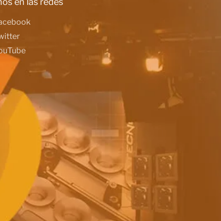
os en las redes
acebook
witter
ouTube