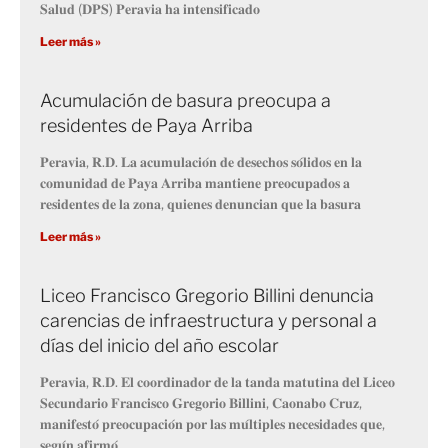
𝐒𝐚𝐥𝐮𝐝 (𝐃𝐏𝐒) 𝐏𝐞𝐫𝐚𝐯𝐢𝐚 𝐡𝐚 𝐢𝐧𝐭𝐞𝐧𝐬𝐢𝐟𝐢𝐜𝐚𝐝𝐨
Leer más »
Acumulación de basura preocupa a
residentes de Paya Arriba
𝐏𝐞𝐫𝐚𝐯𝐢𝐚, 𝐑.𝐃. 𝐋𝐚 𝐚𝐜𝐮𝐦𝐮𝐥𝐚𝐜𝐢𝐨́𝐧 𝐝𝐞 𝐝𝐞𝐬𝐞𝐜𝐡𝐨𝐬 𝐬𝐨́𝐥𝐢𝐝𝐨𝐬 𝐞𝐧 𝐥𝐚
𝐜𝐨𝐦𝐮𝐧𝐢𝐝𝐚𝐝 𝐝𝐞 𝐏𝐚𝐲𝐚 𝐀𝐫𝐫𝐢𝐛𝐚 𝐦𝐚𝐧𝐭𝐢𝐞𝐧𝐞 𝐩𝐫𝐞𝐨𝐜𝐮𝐩𝐚𝐝𝐨𝐬 𝐚
𝐫𝐞𝐬𝐢𝐝𝐞𝐧𝐭𝐞𝐬 𝐝𝐞 𝐥𝐚 𝐳𝐨𝐧𝐚, 𝐪𝐮𝐢𝐞𝐧𝐞𝐬 𝐝𝐞𝐧𝐮𝐧𝐜𝐢𝐚𝐧 𝐪𝐮𝐞 𝐥𝐚 𝐛𝐚𝐬𝐮𝐫𝐚
Leer más »
Liceo Francisco Gregorio Billini denuncia
carencias de infraestructura y personal a
días del inicio del año escolar
𝐏𝐞𝐫𝐚𝐯𝐢𝐚, 𝐑.𝐃. 𝐄𝐥 𝐜𝐨𝐨𝐫𝐝𝐢𝐧𝐚𝐝𝐨𝐫 𝐝𝐞 𝐥𝐚 𝐭𝐚𝐧𝐝𝐚 𝐦𝐚𝐭𝐮𝐭𝐢𝐧𝐚 𝐝𝐞𝐥 𝐋𝐢𝐜𝐞𝐨
𝐒𝐞𝐜𝐮𝐧𝐝𝐚𝐫𝐢𝐨 𝐅𝐫𝐚𝐧𝐜𝐢𝐬𝐜𝐨 𝐆𝐫𝐞𝐠𝐨𝐫𝐢𝐨 𝐁𝐢𝐥𝐥𝐢𝐧𝐢, 𝐂𝐚𝐨𝐧𝐚𝐛𝐨 𝐂𝐫𝐮𝐳,
𝐦𝐚𝐧𝐢𝐟𝐞𝐬𝐭𝐨́ 𝐩𝐫𝐞𝐨𝐜𝐮𝐩𝐚𝐜𝐢𝐨́𝐧 𝐩𝐨𝐫 𝐥𝐚𝐬 𝐦𝐮́𝐥𝐭𝐢𝐩𝐥𝐞𝐬 𝐧𝐞𝐜𝐞𝐬𝐢𝐝𝐚𝐝𝐞𝐬 𝐪𝐮𝐞,
𝐬𝐞𝐠𝐮́𝐧 𝐚𝐟𝐢𝐫𝐦𝐨́,