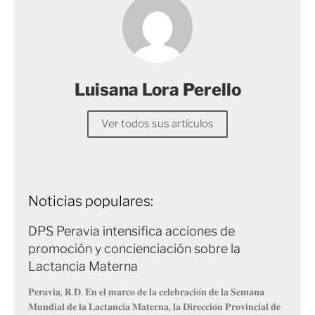
Luisana Lora Perello
Ver todos sus artículos
Noticias populares:
DPS Peravia intensifica acciones de
promoción y concienciación sobre la
Lactancia Materna
𝐏𝐞𝐫𝐚𝐯𝐢𝐚, 𝐑.𝐃. 𝐄𝐧 𝐞𝐥 𝐦𝐚𝐫𝐜𝐨 𝐝𝐞 𝐥𝐚 𝐜𝐞𝐥𝐞𝐛𝐫𝐚𝐜𝐢𝐨́𝐧 𝐝𝐞 𝐥𝐚 𝐒𝐞𝐦𝐚𝐧𝐚
𝐌𝐮𝐧𝐝𝐢𝐚𝐥 𝐝𝐞 𝐥𝐚 𝐋𝐚𝐜𝐭𝐚𝐧𝐜𝐢𝐚 𝐌𝐚𝐭𝐞𝐫𝐧𝐚, 𝐥𝐚 𝐃𝐢𝐫𝐞𝐜𝐜𝐢𝐨́𝐧 𝐏𝐫𝐨𝐯𝐢𝐧𝐜𝐢𝐚𝐥 𝐝𝐞