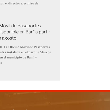
𝐨𝐧 𝐞𝐥 𝐝𝐢𝐫𝐞𝐜𝐭𝐨𝐫 𝐞𝐣𝐞𝐜𝐮𝐭𝐢𝐯𝐨 𝐝𝐞
 Móvil de Pasaportes
isponible en Baní a partir
de agosto
𝐃. 𝐋𝐚 𝐎𝐟𝐢𝐜𝐢𝐧𝐚 𝐌𝐨́𝐯𝐢𝐥 𝐝𝐞 𝐏𝐚𝐬𝐚𝐩𝐨𝐫𝐭𝐞𝐬
𝐧𝐭𝐫𝐚 𝐢𝐧𝐬𝐭𝐚𝐥𝐚𝐝𝐚 𝐞𝐧 𝐞𝐥 𝐩𝐚𝐫𝐪𝐮𝐞 𝐌𝐚𝐫𝐜𝐨𝐬
𝐧 𝐞𝐥 𝐦𝐮𝐧𝐢𝐜𝐢𝐩𝐢𝐨 𝐝𝐞 𝐁𝐚𝐧𝐢́, 𝐲
 𝐚