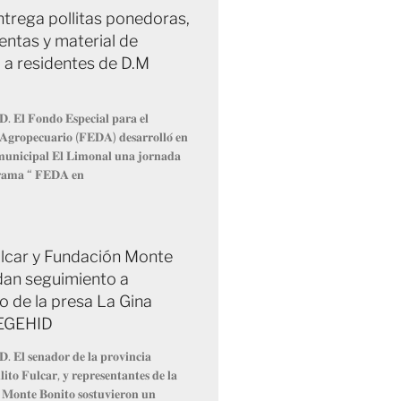
trega pollitas ponedoras,
entas y material de
 a residentes de D.M
𝐃. 𝐄𝐥 𝐅𝐨𝐧𝐝𝐨 𝐄𝐬𝐩𝐞𝐜𝐢𝐚𝐥 𝐩𝐚𝐫𝐚 𝐞𝐥
 𝐀𝐠𝐫𝐨𝐩𝐞𝐜𝐮𝐚𝐫𝐢𝐨 (𝐅𝐄𝐃𝐀) 𝐝𝐞𝐬𝐚𝐫𝐫𝐨𝐥𝐥𝐨́ 𝐞𝐧
 𝐦𝐮𝐧𝐢𝐜𝐢𝐩𝐚𝐥 𝐄𝐥 𝐋𝐢𝐦𝐨𝐧𝐚𝐥 𝐮𝐧𝐚 𝐣𝐨𝐫𝐧𝐚𝐝𝐚
𝐫𝐚𝐦𝐚 “ 𝐅𝐄𝐃𝐀 𝐞𝐧
Fulcar y Fundación Monte
dan seguimiento a
o de la presa La Gina
 EGEHID
𝐃. 𝐄𝐥 𝐬𝐞𝐧𝐚𝐝𝐨𝐫 𝐝𝐞 𝐥𝐚 𝐩𝐫𝐨𝐯𝐢𝐧𝐜𝐢𝐚
𝐢𝐭𝐨 𝐅𝐮𝐥𝐜𝐚𝐫, 𝐲 𝐫𝐞𝐩𝐫𝐞𝐬𝐞𝐧𝐭𝐚𝐧𝐭𝐞𝐬 𝐝𝐞 𝐥𝐚
 𝐌𝐨𝐧𝐭𝐞 𝐁𝐨𝐧𝐢𝐭𝐨 𝐬𝐨𝐬𝐭𝐮𝐯𝐢𝐞𝐫𝐨𝐧 𝐮𝐧