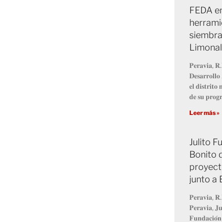
FEDA en
herrami
siembra
Limonal
𝐏𝐞𝐫𝐚𝐯𝐢𝐚, 𝐑.
𝐃𝐞𝐬𝐚𝐫𝐫𝐨𝐥𝐥
𝐞𝐥 𝐝𝐢𝐬𝐭𝐫𝐢𝐭
𝐝𝐞 𝐬𝐮 𝐩𝐫𝐨
Leer más »
Julito 
Bonito 
proyect
junto a
𝐏𝐞𝐫𝐚𝐯𝐢𝐚, 𝐑.
𝐏𝐞𝐫𝐚𝐯𝐢𝐚, 𝐉𝐮
𝐅𝐮𝐧𝐝𝐚𝐜𝐢𝐨́𝐧