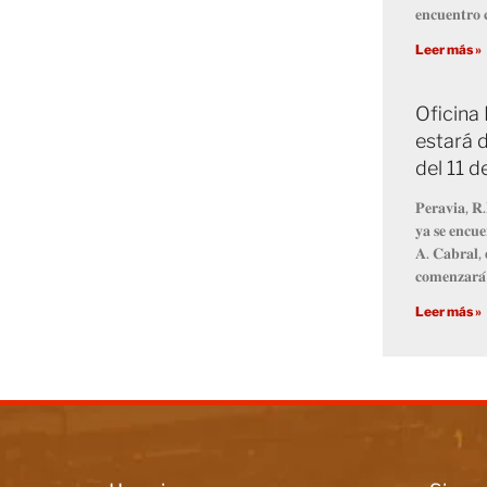
𝐞𝐧𝐜𝐮𝐞𝐧𝐭𝐫𝐨 𝐜
Leer más »
Oficina
estará d
del 11 
𝐏𝐞𝐫𝐚𝐯𝐢𝐚, 𝐑.
𝐲𝐚 𝐬𝐞 𝐞𝐧𝐜𝐮𝐞
𝐀. 𝐂𝐚𝐛𝐫𝐚𝐥, 
𝐜𝐨𝐦𝐞𝐧𝐳𝐚𝐫𝐚́
Leer más »