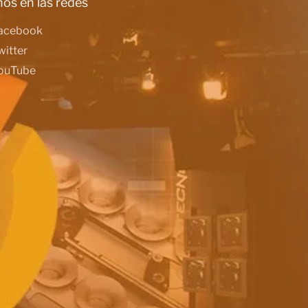
os en las redes
acebook
witter
ouTube