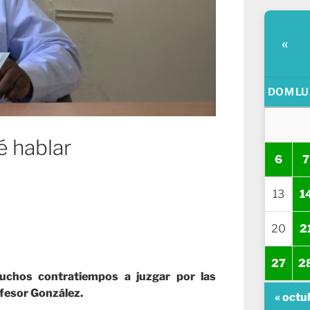
«
DOM
LU
 hablar
6
7
13
1
20
2
27
2
uchos contratiempos a juzgar por las
nfesor González.
« octu