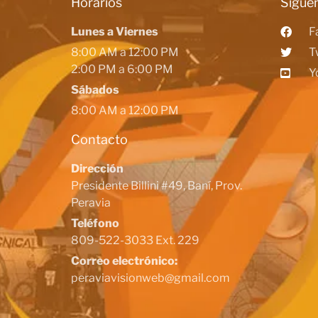
Horarios
Siguen
Lunes a Viernes
F
8:00 AM a 12:00 PM
T
2:00 PM a 6:00 PM
Y
Sábados
8:00 AM a 12:00 PM
Contacto
Dirección
Presidente Billini #49, Baní, Prov.
Peravia
Teléfono
809-522-3033 Ext. 229
Correo electrónico:
peraviavisionweb@gmail.com