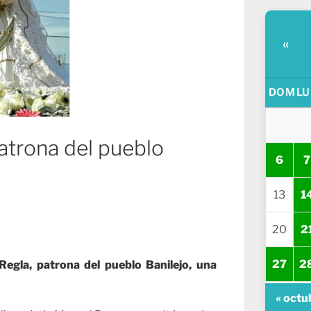
«
DOM
LU
atrona del pueblo
6
7
13
1
20
2
27
2
egla, patrona del pueblo Banilejo, una
« octu