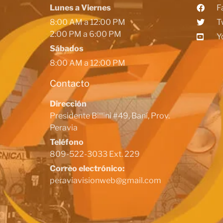
Lunes a Viernes
F
8:00 AM a 12:00 PM
T
2:00 PM a 6:00 PM
Y
Sábados
8:00 AM a 12:00 PM
Contacto
Dirección
Presidente Billini #49, Baní, Prov.
Peravia
Teléfono
809-522-3033 Ext. 229
Correo electrónico:
peraviavisionweb@gmail.com