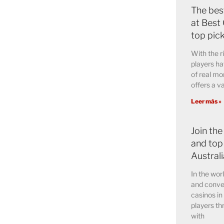
The bes
at Best 
top pic
With the r
players h
of real m
offers a v
Leer más »
Join the
and top
Austral
In the wor
and conve
casinos in
players th
with