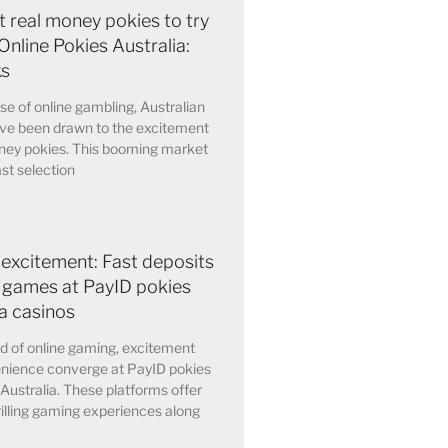
t real money pokies to try
Online Pokies Australia:
ks
ise of online gambling, Australian
ave been drawn to the excitement
oney pokies. This booming market
ast selection
 excitement: Fast deposits
 games at PayID pokies
ia casinos
ld of online gaming, excitement
nience converge at PayID pokies
 Australia. These platforms offer
rilling gaming experiences along