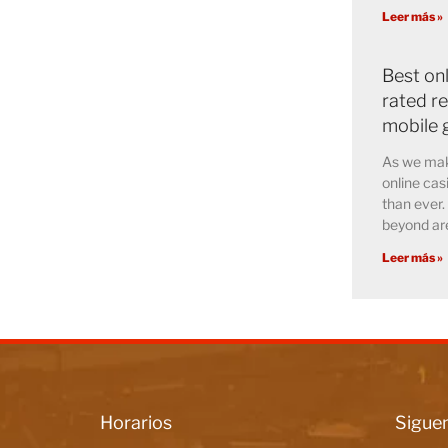
Leer más »
Best on
rated r
mobile 
As we mak
online cas
than ever.
beyond are
Leer más »
Horarios
Siguen