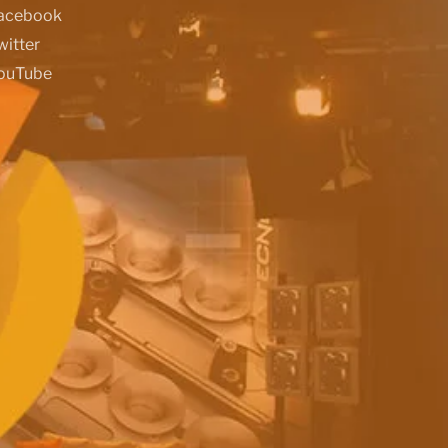
acebook
witter
ouTube