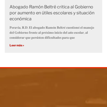
Abogado Ramón Beltré critica al Gobierno
por aumento en útiles escolares y situación
económica
𝐏𝐞𝐫𝐚𝐯𝐢𝐚, 𝐑.𝐃. 𝐄𝐥 𝐚𝐛𝐨𝐠𝐚𝐝𝐨 𝐑𝐚𝐦𝐨́𝐧 𝐁𝐞𝐥𝐭𝐫𝐞́ 𝐜𝐮𝐞𝐬𝐭𝐢𝐨𝐧𝐨́ 𝐞𝐥 𝐦𝐚𝐧𝐞𝐣𝐨
𝐝𝐞𝐥 𝐆𝐨𝐛𝐢𝐞𝐫𝐧𝐨 𝐟𝐫𝐞𝐧𝐭𝐞 𝐚𝐥 𝐩𝐫𝐨́𝐱𝐢𝐦𝐨 𝐢𝐧𝐢𝐜𝐢𝐨 𝐝𝐞𝐥 𝐚𝐧̃𝐨 𝐞𝐬𝐜𝐨𝐥𝐚𝐫, 𝐚𝐥
𝐜𝐨𝐧𝐬𝐢𝐝𝐞𝐫𝐚𝐫 𝐪𝐮𝐞 𝐩𝐞𝐫𝐬𝐢𝐬𝐭𝐞𝐧 𝐝𝐢𝐟𝐢𝐜𝐮𝐥𝐭𝐚𝐝𝐞𝐬 𝐩𝐚𝐫𝐚 𝐪𝐮𝐞
Leer más »