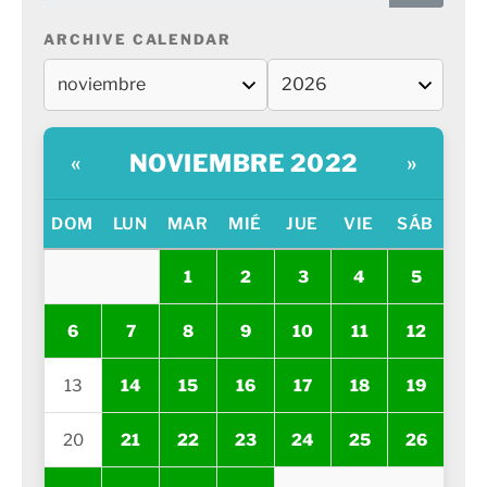
ARCHIVE CALENDAR
NOVIEMBRE 2022
«
»
DOM
LUN
MAR
MIÉ
JUE
VIE
SÁB
1
2
3
4
5
6
7
8
9
10
11
12
13
14
15
16
17
18
19
20
21
22
23
24
25
26