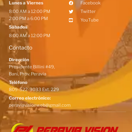
Lunes a Viernes
Facebook
8:00 AM a 12:00 PM
Twitter
2:00 PM a 6:00 PM
YouTube
Sábados
8:00 AM a 12:00 PM
Contacto
Dirección
Presidente Billini #49,
Baní, Prov. Peravia
Teléfono
809-522-3033 Ext. 229
Correo electrónico:
peraviavisionweb@gmail.com