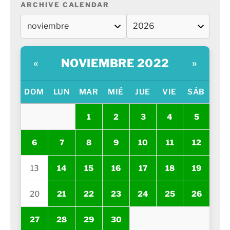
ARCHIVE CALENDAR
NOVIEMBRE 2022
«
»
DOM
LUN
MAR
MIÉ
JUE
VIE
SÁB
1
2
3
4
5
6
7
8
9
10
11
12
13
14
15
16
17
18
19
20
21
22
23
24
25
26
27
28
29
30