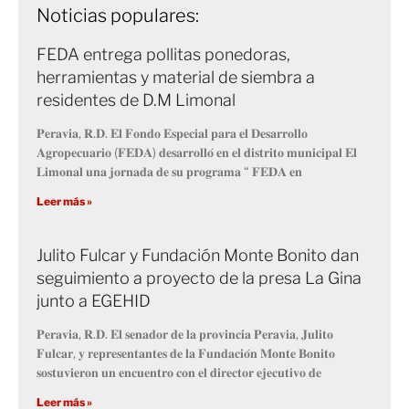
Noticias populares:
FEDA entrega pollitas ponedoras,
herramientas y material de siembra a
residentes de D.M Limonal
𝐏𝐞𝐫𝐚𝐯𝐢𝐚, 𝐑.𝐃. 𝐄𝐥 𝐅𝐨𝐧𝐝𝐨 𝐄𝐬𝐩𝐞𝐜𝐢𝐚𝐥 𝐩𝐚𝐫𝐚 𝐞𝐥 𝐃𝐞𝐬𝐚𝐫𝐫𝐨𝐥𝐥𝐨
𝐀𝐠𝐫𝐨𝐩𝐞𝐜𝐮𝐚𝐫𝐢𝐨 (𝐅𝐄𝐃𝐀) 𝐝𝐞𝐬𝐚𝐫𝐫𝐨𝐥𝐥𝐨́ 𝐞𝐧 𝐞𝐥 𝐝𝐢𝐬𝐭𝐫𝐢𝐭𝐨 𝐦𝐮𝐧𝐢𝐜𝐢𝐩𝐚𝐥 𝐄𝐥
𝐋𝐢𝐦𝐨𝐧𝐚𝐥 𝐮𝐧𝐚 𝐣𝐨𝐫𝐧𝐚𝐝𝐚 𝐝𝐞 𝐬𝐮 𝐩𝐫𝐨𝐠𝐫𝐚𝐦𝐚 “ 𝐅𝐄𝐃𝐀 𝐞𝐧
Leer más »
Julito Fulcar y Fundación Monte Bonito dan
seguimiento a proyecto de la presa La Gina
junto a EGEHID
𝐏𝐞𝐫𝐚𝐯𝐢𝐚, 𝐑.𝐃. 𝐄𝐥 𝐬𝐞𝐧𝐚𝐝𝐨𝐫 𝐝𝐞 𝐥𝐚 𝐩𝐫𝐨𝐯𝐢𝐧𝐜𝐢𝐚 𝐏𝐞𝐫𝐚𝐯𝐢𝐚, 𝐉𝐮𝐥𝐢𝐭𝐨
𝐅𝐮𝐥𝐜𝐚𝐫, 𝐲 𝐫𝐞𝐩𝐫𝐞𝐬𝐞𝐧𝐭𝐚𝐧𝐭𝐞𝐬 𝐝𝐞 𝐥𝐚 𝐅𝐮𝐧𝐝𝐚𝐜𝐢𝐨́𝐧 𝐌𝐨𝐧𝐭𝐞 𝐁𝐨𝐧𝐢𝐭𝐨
𝐬𝐨𝐬𝐭𝐮𝐯𝐢𝐞𝐫𝐨𝐧 𝐮𝐧 𝐞𝐧𝐜𝐮𝐞𝐧𝐭𝐫𝐨 𝐜𝐨𝐧 𝐞𝐥 𝐝𝐢𝐫𝐞𝐜𝐭𝐨𝐫 𝐞𝐣𝐞𝐜𝐮𝐭𝐢𝐯𝐨 𝐝𝐞
Leer más »