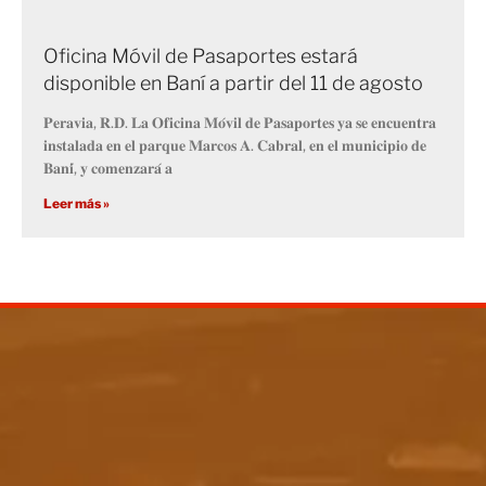
Oficina Móvil de Pasaportes estará
disponible en Baní a partir del 11 de agosto
𝐏𝐞𝐫𝐚𝐯𝐢𝐚, 𝐑.𝐃. 𝐋𝐚 𝐎𝐟𝐢𝐜𝐢𝐧𝐚 𝐌𝐨́𝐯𝐢𝐥 𝐝𝐞 𝐏𝐚𝐬𝐚𝐩𝐨𝐫𝐭𝐞𝐬 𝐲𝐚 𝐬𝐞 𝐞𝐧𝐜𝐮𝐞𝐧𝐭𝐫𝐚
𝐢𝐧𝐬𝐭𝐚𝐥𝐚𝐝𝐚 𝐞𝐧 𝐞𝐥 𝐩𝐚𝐫𝐪𝐮𝐞 𝐌𝐚𝐫𝐜𝐨𝐬 𝐀. 𝐂𝐚𝐛𝐫𝐚𝐥, 𝐞𝐧 𝐞𝐥 𝐦𝐮𝐧𝐢𝐜𝐢𝐩𝐢𝐨 𝐝𝐞
𝐁𝐚𝐧𝐢́, 𝐲 𝐜𝐨𝐦𝐞𝐧𝐳𝐚𝐫𝐚́ 𝐚
Leer más »