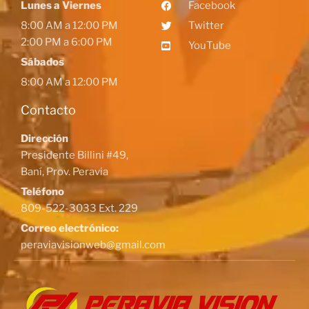
Lunes a Viernes
Facebook
8:00 AM a 12:00 PM
Twitter
2:00 PM a 6:00 PM
YouTube
Sábados
8:00 AM a 12:00 PM
Contacto
Dirección
Presidente Billini #49,
Baní, Prov. Peravia
Teléfono
809-522-3033 Ext. 229
Correo electrónico:
peraviavisionweb@gmail.com