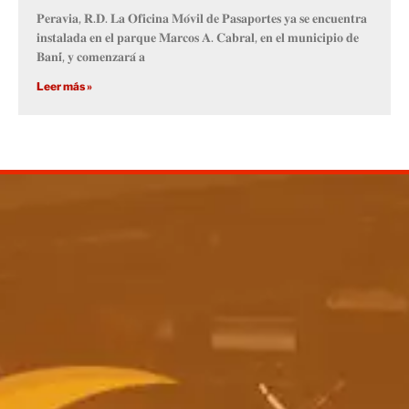
𝐏𝐞𝐫𝐚𝐯𝐢𝐚, 𝐑.𝐃. 𝐋𝐚 𝐎𝐟𝐢𝐜𝐢𝐧𝐚 𝐌𝐨́𝐯𝐢𝐥 𝐝𝐞 𝐏𝐚𝐬𝐚𝐩𝐨𝐫𝐭𝐞𝐬 𝐲𝐚 𝐬𝐞 𝐞𝐧𝐜𝐮𝐞𝐧𝐭𝐫𝐚
𝐢𝐧𝐬𝐭𝐚𝐥𝐚𝐝𝐚 𝐞𝐧 𝐞𝐥 𝐩𝐚𝐫𝐪𝐮𝐞 𝐌𝐚𝐫𝐜𝐨𝐬 𝐀. 𝐂𝐚𝐛𝐫𝐚𝐥, 𝐞𝐧 𝐞𝐥 𝐦𝐮𝐧𝐢𝐜𝐢𝐩𝐢𝐨 𝐝𝐞
𝐁𝐚𝐧𝐢́, 𝐲 𝐜𝐨𝐦𝐞𝐧𝐳𝐚𝐫𝐚́ 𝐚
Leer más »