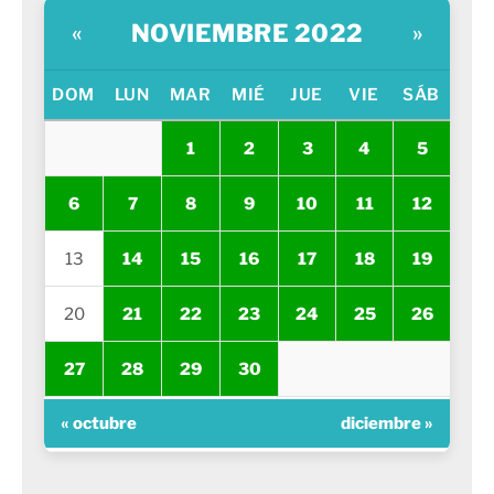
NOVIEMBRE 2022
«
»
DOM
LUN
MAR
MIÉ
JUE
VIE
SÁB
1
2
3
4
5
6
7
8
9
10
11
12
13
14
15
16
17
18
19
20
21
22
23
24
25
26
27
28
29
30
« octubre
diciembre »