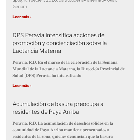
Genom
Leer más »
DPS Peravia intensifica acciones de
promoción y concienciación sobre la
Lactancia Materna
𝐏𝐞𝐫𝐚𝐯𝐢𝐚, 𝐑.𝐃. 𝐄𝐧 𝐞𝐥 𝐦𝐚𝐫𝐜𝐨 𝐝𝐞 𝐥𝐚 𝐜𝐞𝐥𝐞𝐛𝐫𝐚𝐜𝐢𝐨́𝐧 𝐝𝐞 𝐥𝐚 𝐒𝐞𝐦𝐚𝐧𝐚
𝐌𝐮𝐧𝐝𝐢𝐚𝐥 𝐝𝐞 𝐥𝐚 𝐋𝐚𝐜𝐭𝐚𝐧𝐜𝐢𝐚 𝐌𝐚𝐭𝐞𝐫𝐧𝐚, 𝐥𝐚 𝐃𝐢𝐫𝐞𝐜𝐜𝐢𝐨́𝐧 𝐏𝐫𝐨𝐯𝐢𝐧𝐜𝐢𝐚𝐥 𝐝𝐞
𝐒𝐚𝐥𝐮𝐝 (𝐃𝐏𝐒) 𝐏𝐞𝐫𝐚𝐯𝐢𝐚 𝐡𝐚 𝐢𝐧𝐭𝐞𝐧𝐬𝐢𝐟𝐢𝐜𝐚𝐝𝐨
Leer más »
Acumulación de basura preocupa a
residentes de Paya Arriba
𝐏𝐞𝐫𝐚𝐯𝐢𝐚, 𝐑.𝐃. 𝐋𝐚 𝐚𝐜𝐮𝐦𝐮𝐥𝐚𝐜𝐢𝐨́𝐧 𝐝𝐞 𝐝𝐞𝐬𝐞𝐜𝐡𝐨𝐬 𝐬𝐨́𝐥𝐢𝐝𝐨𝐬 𝐞𝐧 𝐥𝐚
𝐜𝐨𝐦𝐮𝐧𝐢𝐝𝐚𝐝 𝐝𝐞 𝐏𝐚𝐲𝐚 𝐀𝐫𝐫𝐢𝐛𝐚 𝐦𝐚𝐧𝐭𝐢𝐞𝐧𝐞 𝐩𝐫𝐞𝐨𝐜𝐮𝐩𝐚𝐝𝐨𝐬 𝐚
𝐫𝐞𝐬𝐢𝐝𝐞𝐧𝐭𝐞𝐬 𝐝𝐞 𝐥𝐚 𝐳𝐨𝐧𝐚, 𝐪𝐮𝐢𝐞𝐧𝐞𝐬 𝐝𝐞𝐧𝐮𝐧𝐜𝐢𝐚𝐧 𝐪𝐮𝐞 𝐥𝐚 𝐛𝐚𝐬𝐮𝐫𝐚