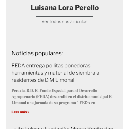
Luisana Lora Perello
Ver todos sus artículos
Noticias populares:
FEDA entrega pollitas ponedoras,
herramientas y material de siembra a
residentes de D.M Limonal
𝐏𝐞𝐫𝐚𝐯𝐢𝐚, 𝐑.𝐃. 𝐄𝐥 𝐅𝐨𝐧𝐝𝐨 𝐄𝐬𝐩𝐞𝐜𝐢𝐚𝐥 𝐩𝐚𝐫𝐚 𝐞𝐥 𝐃𝐞𝐬𝐚𝐫𝐫𝐨𝐥𝐥𝐨
𝐀𝐠𝐫𝐨𝐩𝐞𝐜𝐮𝐚𝐫𝐢𝐨 (𝐅𝐄𝐃𝐀) 𝐝𝐞𝐬𝐚𝐫𝐫𝐨𝐥𝐥𝐨́ 𝐞𝐧 𝐞𝐥 𝐝𝐢𝐬𝐭𝐫𝐢𝐭𝐨 𝐦𝐮𝐧𝐢𝐜𝐢𝐩𝐚𝐥 𝐄𝐥
𝐋𝐢𝐦𝐨𝐧𝐚𝐥 𝐮𝐧𝐚 𝐣𝐨𝐫𝐧𝐚𝐝𝐚 𝐝𝐞 𝐬𝐮 𝐩𝐫𝐨𝐠𝐫𝐚𝐦𝐚 “ 𝐅𝐄𝐃𝐀 𝐞𝐧
Leer más »
Julito Fulcar y Fundación Monte Bonito dan