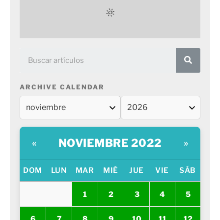
ARCHIVE CALENDAR
NOVIEMBRE 2022
«
»
DOM
LUN
MAR
MIÉ
JUE
VIE
SÁB
1
2
3
4
5
6
7
8
9
10
11
12