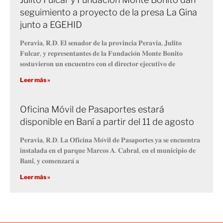
seguimiento a proyecto de la presa La Gina
junto a EGEHID
𝐏𝐞𝐫𝐚𝐯𝐢𝐚, 𝐑.𝐃. 𝐄𝐥 𝐬𝐞𝐧𝐚𝐝𝐨𝐫 𝐝𝐞 𝐥𝐚 𝐩𝐫𝐨𝐯𝐢𝐧𝐜𝐢𝐚 𝐏𝐞𝐫𝐚𝐯𝐢𝐚, 𝐉𝐮𝐥𝐢𝐭𝐨
𝐅𝐮𝐥𝐜𝐚𝐫, 𝐲 𝐫𝐞𝐩𝐫𝐞𝐬𝐞𝐧𝐭𝐚𝐧𝐭𝐞𝐬 𝐝𝐞 𝐥𝐚 𝐅𝐮𝐧𝐝𝐚𝐜𝐢𝐨́𝐧 𝐌𝐨𝐧𝐭𝐞 𝐁𝐨𝐧𝐢𝐭𝐨
𝐬𝐨𝐬𝐭𝐮𝐯𝐢𝐞𝐫𝐨𝐧 𝐮𝐧 𝐞𝐧𝐜𝐮𝐞𝐧𝐭𝐫𝐨 𝐜𝐨𝐧 𝐞𝐥 𝐝𝐢𝐫𝐞𝐜𝐭𝐨𝐫 𝐞𝐣𝐞𝐜𝐮𝐭𝐢𝐯𝐨 𝐝𝐞
Leer más »
Oficina Móvil de Pasaportes estará
disponible en Baní a partir del 11 de agosto
𝐏𝐞𝐫𝐚𝐯𝐢𝐚, 𝐑.𝐃. 𝐋𝐚 𝐎𝐟𝐢𝐜𝐢𝐧𝐚 𝐌𝐨́𝐯𝐢𝐥 𝐝𝐞 𝐏𝐚𝐬𝐚𝐩𝐨𝐫𝐭𝐞𝐬 𝐲𝐚 𝐬𝐞 𝐞𝐧𝐜𝐮𝐞𝐧𝐭𝐫𝐚
𝐢𝐧𝐬𝐭𝐚𝐥𝐚𝐝𝐚 𝐞𝐧 𝐞𝐥 𝐩𝐚𝐫𝐪𝐮𝐞 𝐌𝐚𝐫𝐜𝐨𝐬 𝐀. 𝐂𝐚𝐛𝐫𝐚𝐥, 𝐞𝐧 𝐞𝐥 𝐦𝐮𝐧𝐢𝐜𝐢𝐩𝐢𝐨 𝐝𝐞
𝐁𝐚𝐧𝐢́, 𝐲 𝐜𝐨𝐦𝐞𝐧𝐳𝐚𝐫𝐚́ 𝐚
Leer más »