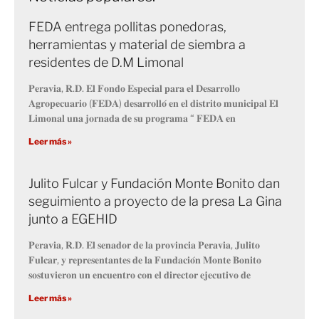
FEDA entrega pollitas ponedoras,
herramientas y material de siembra a
residentes de D.M Limonal
𝐏𝐞𝐫𝐚𝐯𝐢𝐚, 𝐑.𝐃. 𝐄𝐥 𝐅𝐨𝐧𝐝𝐨 𝐄𝐬𝐩𝐞𝐜𝐢𝐚𝐥 𝐩𝐚𝐫𝐚 𝐞𝐥 𝐃𝐞𝐬𝐚𝐫𝐫𝐨𝐥𝐥𝐨
𝐀𝐠𝐫𝐨𝐩𝐞𝐜𝐮𝐚𝐫𝐢𝐨 (𝐅𝐄𝐃𝐀) 𝐝𝐞𝐬𝐚𝐫𝐫𝐨𝐥𝐥𝐨́ 𝐞𝐧 𝐞𝐥 𝐝𝐢𝐬𝐭𝐫𝐢𝐭𝐨 𝐦𝐮𝐧𝐢𝐜𝐢𝐩𝐚𝐥 𝐄𝐥
𝐋𝐢𝐦𝐨𝐧𝐚𝐥 𝐮𝐧𝐚 𝐣𝐨𝐫𝐧𝐚𝐝𝐚 𝐝𝐞 𝐬𝐮 𝐩𝐫𝐨𝐠𝐫𝐚𝐦𝐚 “ 𝐅𝐄𝐃𝐀 𝐞𝐧
Leer más »
Julito Fulcar y Fundación Monte Bonito dan
seguimiento a proyecto de la presa La Gina
junto a EGEHID
𝐏𝐞𝐫𝐚𝐯𝐢𝐚, 𝐑.𝐃. 𝐄𝐥 𝐬𝐞𝐧𝐚𝐝𝐨𝐫 𝐝𝐞 𝐥𝐚 𝐩𝐫𝐨𝐯𝐢𝐧𝐜𝐢𝐚 𝐏𝐞𝐫𝐚𝐯𝐢𝐚, 𝐉𝐮𝐥𝐢𝐭𝐨
𝐅𝐮𝐥𝐜𝐚𝐫, 𝐲 𝐫𝐞𝐩𝐫𝐞𝐬𝐞𝐧𝐭𝐚𝐧𝐭𝐞𝐬 𝐝𝐞 𝐥𝐚 𝐅𝐮𝐧𝐝𝐚𝐜𝐢𝐨́𝐧 𝐌𝐨𝐧𝐭𝐞 𝐁𝐨𝐧𝐢𝐭𝐨
𝐬𝐨𝐬𝐭𝐮𝐯𝐢𝐞𝐫𝐨𝐧 𝐮𝐧 𝐞𝐧𝐜𝐮𝐞𝐧𝐭𝐫𝐨 𝐜𝐨𝐧 𝐞𝐥 𝐝𝐢𝐫𝐞𝐜𝐭𝐨𝐫 𝐞𝐣𝐞𝐜𝐮𝐭𝐢𝐯𝐨 𝐝𝐞
Leer más »