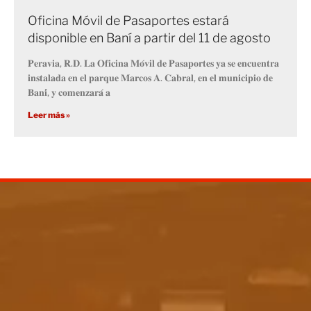
Oficina Móvil de Pasaportes estará
disponible en Baní a partir del 11 de agosto
𝐏𝐞𝐫𝐚𝐯𝐢𝐚, 𝐑.𝐃. 𝐋𝐚 𝐎𝐟𝐢𝐜𝐢𝐧𝐚 𝐌𝐨́𝐯𝐢𝐥 𝐝𝐞 𝐏𝐚𝐬𝐚𝐩𝐨𝐫𝐭𝐞𝐬 𝐲𝐚 𝐬𝐞 𝐞𝐧𝐜𝐮𝐞𝐧𝐭𝐫𝐚
𝐢𝐧𝐬𝐭𝐚𝐥𝐚𝐝𝐚 𝐞𝐧 𝐞𝐥 𝐩𝐚𝐫𝐪𝐮𝐞 𝐌𝐚𝐫𝐜𝐨𝐬 𝐀. 𝐂𝐚𝐛𝐫𝐚𝐥, 𝐞𝐧 𝐞𝐥 𝐦𝐮𝐧𝐢𝐜𝐢𝐩𝐢𝐨 𝐝𝐞
𝐁𝐚𝐧𝐢́, 𝐲 𝐜𝐨𝐦𝐞𝐧𝐳𝐚𝐫𝐚́ 𝐚
Leer más »