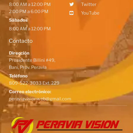
8:00 AM a 12:00 PM
Twitter
2:00 PM a 6:00 PM
YouTube
Sábados
8:00 AM a 12:00 PM
Contacto
Dirección
Presidente Billini #49,
Baní, Prov. Peravia
Teléfono
809-522-3033 Ext. 229
Correo electrónico:
peraviavisionweb@gmail.com