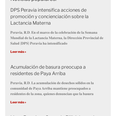
DPS Peravia intensifica acciones de
promoción y concienciación sobre la
Lactancia Materna
𝐏𝐞𝐫𝐚𝐯𝐢𝐚, 𝐑.𝐃. 𝐄𝐧 𝐞𝐥 𝐦𝐚𝐫𝐜𝐨 𝐝𝐞 𝐥𝐚 𝐜𝐞𝐥𝐞𝐛𝐫𝐚𝐜𝐢𝐨́𝐧 𝐝𝐞 𝐥𝐚 𝐒𝐞𝐦𝐚𝐧𝐚
𝐌𝐮𝐧𝐝𝐢𝐚𝐥 𝐝𝐞 𝐥𝐚 𝐋𝐚𝐜𝐭𝐚𝐧𝐜𝐢𝐚 𝐌𝐚𝐭𝐞𝐫𝐧𝐚, 𝐥𝐚 𝐃𝐢𝐫𝐞𝐜𝐜𝐢𝐨́𝐧 𝐏𝐫𝐨𝐯𝐢𝐧𝐜𝐢𝐚𝐥 𝐝𝐞
𝐒𝐚𝐥𝐮𝐝 (𝐃𝐏𝐒) 𝐏𝐞𝐫𝐚𝐯𝐢𝐚 𝐡𝐚 𝐢𝐧𝐭𝐞𝐧𝐬𝐢𝐟𝐢𝐜𝐚𝐝𝐨
Leer más »
Acumulación de basura preocupa a
residentes de Paya Arriba
𝐏𝐞𝐫𝐚𝐯𝐢𝐚, 𝐑.𝐃. 𝐋𝐚 𝐚𝐜𝐮𝐦𝐮𝐥𝐚𝐜𝐢𝐨́𝐧 𝐝𝐞 𝐝𝐞𝐬𝐞𝐜𝐡𝐨𝐬 𝐬𝐨́𝐥𝐢𝐝𝐨𝐬 𝐞𝐧 𝐥𝐚
𝐜𝐨𝐦𝐮𝐧𝐢𝐝𝐚𝐝 𝐝𝐞 𝐏𝐚𝐲𝐚 𝐀𝐫𝐫𝐢𝐛𝐚 𝐦𝐚𝐧𝐭𝐢𝐞𝐧𝐞 𝐩𝐫𝐞𝐨𝐜𝐮𝐩𝐚𝐝𝐨𝐬 𝐚
𝐫𝐞𝐬𝐢𝐝𝐞𝐧𝐭𝐞𝐬 𝐝𝐞 𝐥𝐚 𝐳𝐨𝐧𝐚, 𝐪𝐮𝐢𝐞𝐧𝐞𝐬 𝐝𝐞𝐧𝐮𝐧𝐜𝐢𝐚𝐧 𝐪𝐮𝐞 𝐥𝐚 𝐛𝐚𝐬𝐮𝐫𝐚
Leer más »