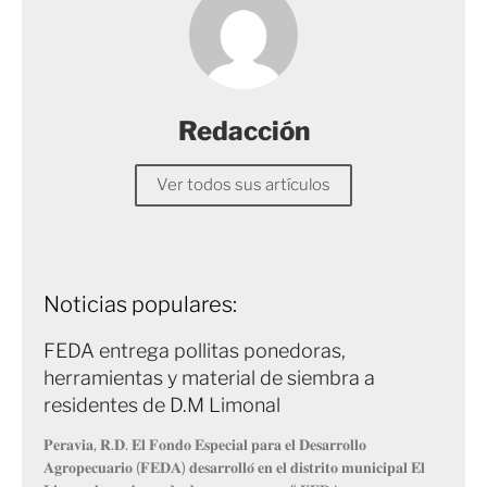
Redacción
Ver todos sus artículos
Noticias populares:
FEDA entrega pollitas ponedoras,
herramientas y material de siembra a
residentes de D.M Limonal
𝐏𝐞𝐫𝐚𝐯𝐢𝐚, 𝐑.𝐃. 𝐄𝐥 𝐅𝐨𝐧𝐝𝐨 𝐄𝐬𝐩𝐞𝐜𝐢𝐚𝐥 𝐩𝐚𝐫𝐚 𝐞𝐥 𝐃𝐞𝐬𝐚𝐫𝐫𝐨𝐥𝐥𝐨
𝐀𝐠𝐫𝐨𝐩𝐞𝐜𝐮𝐚𝐫𝐢𝐨 (𝐅𝐄𝐃𝐀) 𝐝𝐞𝐬𝐚𝐫𝐫𝐨𝐥𝐥𝐨́ 𝐞𝐧 𝐞𝐥 𝐝𝐢𝐬𝐭𝐫𝐢𝐭𝐨 𝐦𝐮𝐧𝐢𝐜𝐢𝐩𝐚𝐥 𝐄𝐥