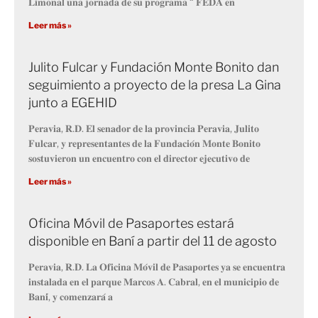
𝐋𝐢𝐦𝐨𝐧𝐚𝐥 𝐮𝐧𝐚 𝐣𝐨𝐫𝐧𝐚𝐝𝐚 𝐝𝐞 𝐬𝐮 𝐩𝐫𝐨𝐠𝐫𝐚𝐦𝐚 “ 𝐅𝐄𝐃𝐀 𝐞𝐧
Leer más »
Julito Fulcar y Fundación Monte Bonito dan
seguimiento a proyecto de la presa La Gina
junto a EGEHID
𝐏𝐞𝐫𝐚𝐯𝐢𝐚, 𝐑.𝐃. 𝐄𝐥 𝐬𝐞𝐧𝐚𝐝𝐨𝐫 𝐝𝐞 𝐥𝐚 𝐩𝐫𝐨𝐯𝐢𝐧𝐜𝐢𝐚 𝐏𝐞𝐫𝐚𝐯𝐢𝐚, 𝐉𝐮𝐥𝐢𝐭𝐨
𝐅𝐮𝐥𝐜𝐚𝐫, 𝐲 𝐫𝐞𝐩𝐫𝐞𝐬𝐞𝐧𝐭𝐚𝐧𝐭𝐞𝐬 𝐝𝐞 𝐥𝐚 𝐅𝐮𝐧𝐝𝐚𝐜𝐢𝐨́𝐧 𝐌𝐨𝐧𝐭𝐞 𝐁𝐨𝐧𝐢𝐭𝐨
𝐬𝐨𝐬𝐭𝐮𝐯𝐢𝐞𝐫𝐨𝐧 𝐮𝐧 𝐞𝐧𝐜𝐮𝐞𝐧𝐭𝐫𝐨 𝐜𝐨𝐧 𝐞𝐥 𝐝𝐢𝐫𝐞𝐜𝐭𝐨𝐫 𝐞𝐣𝐞𝐜𝐮𝐭𝐢𝐯𝐨 𝐝𝐞
Leer más »
Oficina Móvil de Pasaportes estará
disponible en Baní a partir del 11 de agosto
𝐏𝐞𝐫𝐚𝐯𝐢𝐚, 𝐑.𝐃. 𝐋𝐚 𝐎𝐟𝐢𝐜𝐢𝐧𝐚 𝐌𝐨́𝐯𝐢𝐥 𝐝𝐞 𝐏𝐚𝐬𝐚𝐩𝐨𝐫𝐭𝐞𝐬 𝐲𝐚 𝐬𝐞 𝐞𝐧𝐜𝐮𝐞𝐧𝐭𝐫𝐚
𝐢𝐧𝐬𝐭𝐚𝐥𝐚𝐝𝐚 𝐞𝐧 𝐞𝐥 𝐩𝐚𝐫𝐪𝐮𝐞 𝐌𝐚𝐫𝐜𝐨𝐬 𝐀. 𝐂𝐚𝐛𝐫𝐚𝐥, 𝐞𝐧 𝐞𝐥 𝐦𝐮𝐧𝐢𝐜𝐢𝐩𝐢𝐨 𝐝𝐞
𝐁𝐚𝐧𝐢́, 𝐲 𝐜𝐨𝐦𝐞𝐧𝐳𝐚𝐫𝐚́ 𝐚