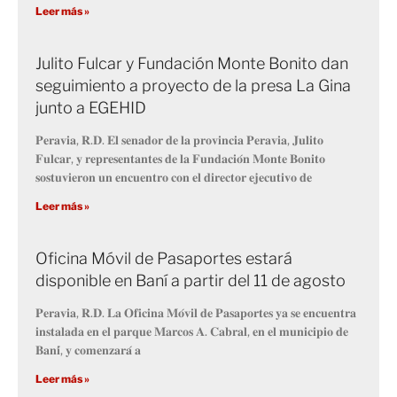
Leer más »
Julito Fulcar y Fundación Monte Bonito dan
seguimiento a proyecto de la presa La Gina
junto a EGEHID
𝐏𝐞𝐫𝐚𝐯𝐢𝐚, 𝐑.𝐃. 𝐄𝐥 𝐬𝐞𝐧𝐚𝐝𝐨𝐫 𝐝𝐞 𝐥𝐚 𝐩𝐫𝐨𝐯𝐢𝐧𝐜𝐢𝐚 𝐏𝐞𝐫𝐚𝐯𝐢𝐚, 𝐉𝐮𝐥𝐢𝐭𝐨
𝐅𝐮𝐥𝐜𝐚𝐫, 𝐲 𝐫𝐞𝐩𝐫𝐞𝐬𝐞𝐧𝐭𝐚𝐧𝐭𝐞𝐬 𝐝𝐞 𝐥𝐚 𝐅𝐮𝐧𝐝𝐚𝐜𝐢𝐨́𝐧 𝐌𝐨𝐧𝐭𝐞 𝐁𝐨𝐧𝐢𝐭𝐨
𝐬𝐨𝐬𝐭𝐮𝐯𝐢𝐞𝐫𝐨𝐧 𝐮𝐧 𝐞𝐧𝐜𝐮𝐞𝐧𝐭𝐫𝐨 𝐜𝐨𝐧 𝐞𝐥 𝐝𝐢𝐫𝐞𝐜𝐭𝐨𝐫 𝐞𝐣𝐞𝐜𝐮𝐭𝐢𝐯𝐨 𝐝𝐞
Leer más »
Oficina Móvil de Pasaportes estará
disponible en Baní a partir del 11 de agosto
𝐏𝐞𝐫𝐚𝐯𝐢𝐚, 𝐑.𝐃. 𝐋𝐚 𝐎𝐟𝐢𝐜𝐢𝐧𝐚 𝐌𝐨́𝐯𝐢𝐥 𝐝𝐞 𝐏𝐚𝐬𝐚𝐩𝐨𝐫𝐭𝐞𝐬 𝐲𝐚 𝐬𝐞 𝐞𝐧𝐜𝐮𝐞𝐧𝐭𝐫𝐚
𝐢𝐧𝐬𝐭𝐚𝐥𝐚𝐝𝐚 𝐞𝐧 𝐞𝐥 𝐩𝐚𝐫𝐪𝐮𝐞 𝐌𝐚𝐫𝐜𝐨𝐬 𝐀. 𝐂𝐚𝐛𝐫𝐚𝐥, 𝐞𝐧 𝐞𝐥 𝐦𝐮𝐧𝐢𝐜𝐢𝐩𝐢𝐨 𝐝𝐞
𝐁𝐚𝐧𝐢́, 𝐲 𝐜𝐨𝐦𝐞𝐧𝐳𝐚𝐫𝐚́ 𝐚
Leer más »