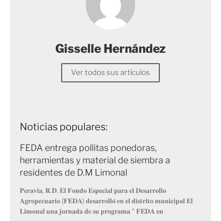
Gisselle Hernández
Ver todos sus artículos
Noticias populares:
FEDA entrega pollitas ponedoras,
herramientas y material de siembra a
residentes de D.M Limonal
𝐏𝐞𝐫𝐚𝐯𝐢𝐚, 𝐑.𝐃. 𝐄𝐥 𝐅𝐨𝐧𝐝𝐨 𝐄𝐬𝐩𝐞𝐜𝐢𝐚𝐥 𝐩𝐚𝐫𝐚 𝐞𝐥 𝐃𝐞𝐬𝐚𝐫𝐫𝐨𝐥𝐥𝐨
𝐀𝐠𝐫𝐨𝐩𝐞𝐜𝐮𝐚𝐫𝐢𝐨 (𝐅𝐄𝐃𝐀) 𝐝𝐞𝐬𝐚𝐫𝐫𝐨𝐥𝐥𝐨́ 𝐞𝐧 𝐞𝐥 𝐝𝐢𝐬𝐭𝐫𝐢𝐭𝐨 𝐦𝐮𝐧𝐢𝐜𝐢𝐩𝐚𝐥 𝐄𝐥
𝐋𝐢𝐦𝐨𝐧𝐚𝐥 𝐮𝐧𝐚 𝐣𝐨𝐫𝐧𝐚𝐝𝐚 𝐝𝐞 𝐬𝐮 𝐩𝐫𝐨𝐠𝐫𝐚𝐦𝐚 “ 𝐅𝐄𝐃𝐀 𝐞𝐧