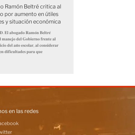
 Ramón Beltré critica al
o por aumento en útiles
es y situación económica
𝐃. 𝐄𝐥 𝐚𝐛𝐨𝐠𝐚𝐝𝐨 𝐑𝐚𝐦𝐨́𝐧 𝐁𝐞𝐥𝐭𝐫𝐞́
𝐞𝐥 𝐦𝐚𝐧𝐞𝐣𝐨 𝐝𝐞𝐥 𝐆𝐨𝐛𝐢𝐞𝐫𝐧𝐨 𝐟𝐫𝐞𝐧𝐭𝐞 𝐚𝐥
𝐜𝐢𝐨 𝐝𝐞𝐥 𝐚𝐧̃𝐨 𝐞𝐬𝐜𝐨𝐥𝐚𝐫, 𝐚𝐥 𝐜𝐨𝐧𝐬𝐢𝐝𝐞𝐫𝐚𝐫
𝐞𝐧 𝐝𝐢𝐟𝐢𝐜𝐮𝐥𝐭𝐚𝐝𝐞𝐬 𝐩𝐚𝐫𝐚 𝐪𝐮𝐞
os en las redes
acebook
witter