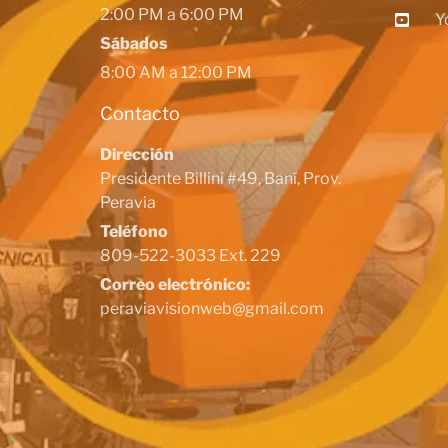
2:00 PM a 6:00 PM
Y
Sábados
8:00 AM a 12:00 PM
Contacto
Dirección
Presidente Billini #49, Baní, Prov.
Peravia
Teléfono
809-522-3033 Ext. 229
Correo electrónico:
peraviavisionweb@gmail.com