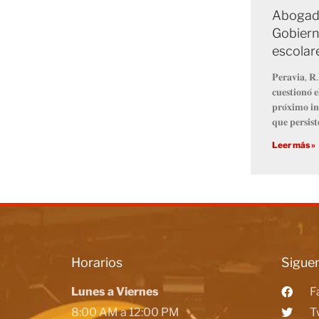
Abogado
Gobiern
escolar
𝐏𝐞𝐫𝐚𝐯𝐢𝐚, 𝐑.
𝐜𝐮𝐞𝐬𝐭𝐢𝐨𝐧𝐨́ 
𝐩𝐫𝐨́𝐱𝐢𝐦𝐨 𝐢𝐧
𝐪𝐮𝐞 𝐩𝐞𝐫𝐬𝐢𝐬𝐭
Leer más »
Horarios
Siguen
Lunes a Viernes
F
8:00 AM a 12:00 PM
T