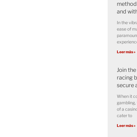
methods
and wit
In the vibr
ease of ma
paramount 
experience
Leer más »
Join the
racing b
secure 
When it co
gambling, 
of a casin
cater to
Leer más »