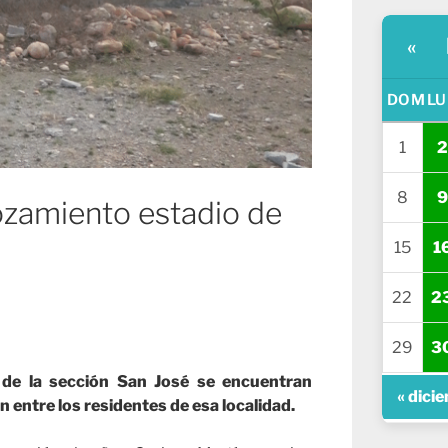
«
DOM
LU
1
2
8
9
ozamiento estadio de
15
1
22
2
29
3
 de la sección San José se encuentran
« dici
entre los residentes de esa localidad.