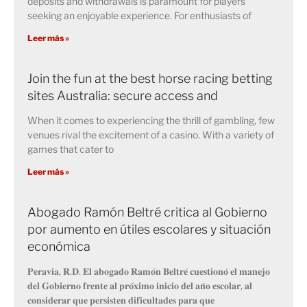
deposits and withdrawals is paramount for players
seeking an enjoyable experience. For enthusiasts of
Leer más »
Join the fun at the best horse racing betting
sites Australia: secure access and
When it comes to experiencing the thrill of gambling, few
venues rival the excitement of a casino. With a variety of
games that cater to
Leer más »
Abogado Ramón Beltré critica al Gobierno
por aumento en útiles escolares y situación
económica
𝐏𝐞𝐫𝐚𝐯𝐢𝐚, 𝐑.𝐃. 𝐄𝐥 𝐚𝐛𝐨𝐠𝐚𝐝𝐨 𝐑𝐚𝐦𝐨́𝐧 𝐁𝐞𝐥𝐭𝐫𝐞́ 𝐜𝐮𝐞𝐬𝐭𝐢𝐨𝐧𝐨́ 𝐞𝐥 𝐦𝐚𝐧𝐞𝐣𝐨
𝐝𝐞𝐥 𝐆𝐨𝐛𝐢𝐞𝐫𝐧𝐨 𝐟𝐫𝐞𝐧𝐭𝐞 𝐚𝐥 𝐩𝐫𝐨́𝐱𝐢𝐦𝐨 𝐢𝐧𝐢𝐜𝐢𝐨 𝐝𝐞𝐥 𝐚𝐧̃𝐨 𝐞𝐬𝐜𝐨𝐥𝐚𝐫, 𝐚𝐥
𝐜𝐨𝐧𝐬𝐢𝐝𝐞𝐫𝐚𝐫 𝐪𝐮𝐞 𝐩𝐞𝐫𝐬𝐢𝐬𝐭𝐞𝐧 𝐝𝐢𝐟𝐢𝐜𝐮𝐥𝐭𝐚𝐝𝐞𝐬 𝐩𝐚𝐫𝐚 𝐪𝐮𝐞