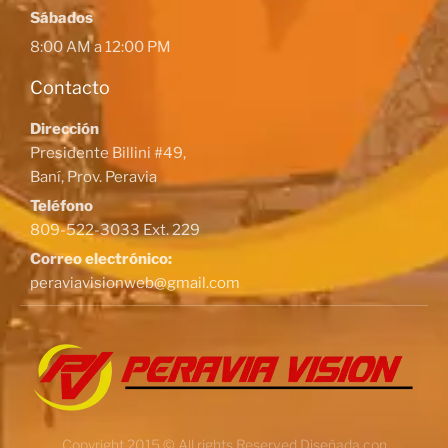
Sábados
8:00 AM a 12:00 PM
Contacto
Dirección
Presidente Billini #49,
Baní, Prov. Peravia
Teléfono
809-522-3033 Ext. 229
Correo electrónico:
peraviavisionweb@gmail.com
Copyright 2015 © All rights Reserved Diseñada con