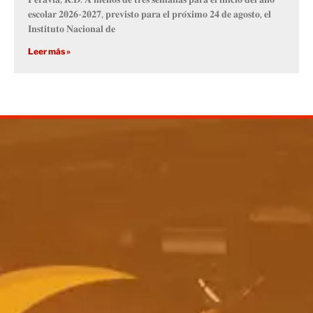
𝐞𝐬𝐜𝐨𝐥𝐚𝐫 𝟐𝟎𝟐𝟔-𝟐𝟎𝟐𝟕, 𝐩𝐫𝐞𝐯𝐢𝐬𝐭𝐨 𝐩𝐚𝐫𝐚 𝐞𝐥 𝐩𝐫𝐨́𝐱𝐢𝐦𝐨 𝟐𝟒 𝐝𝐞 𝐚𝐠𝐨𝐬𝐭𝐨, 𝐞𝐥
𝐈𝐧𝐬𝐭𝐢𝐭𝐮𝐭𝐨 𝐍𝐚𝐜𝐢𝐨𝐧𝐚𝐥 𝐝𝐞
Leer más »