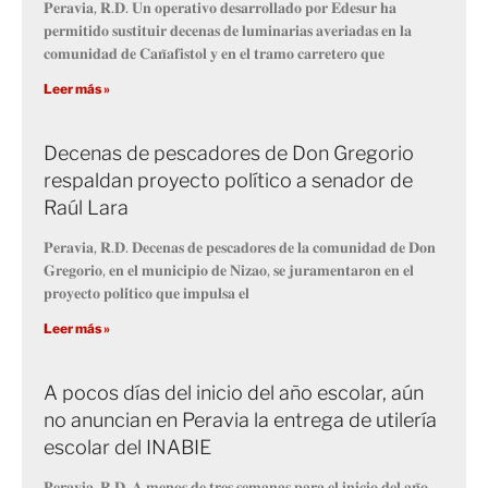
𝐏𝐞𝐫𝐚𝐯𝐢𝐚, 𝐑.𝐃. 𝐔𝐧 𝐨𝐩𝐞𝐫𝐚𝐭𝐢𝐯𝐨 𝐝𝐞𝐬𝐚𝐫𝐫𝐨𝐥𝐥𝐚𝐝𝐨 𝐩𝐨𝐫 𝐄𝐝𝐞𝐬𝐮𝐫 𝐡𝐚
𝐩𝐞𝐫𝐦𝐢𝐭𝐢𝐝𝐨 𝐬𝐮𝐬𝐭𝐢𝐭𝐮𝐢𝐫 𝐝𝐞𝐜𝐞𝐧𝐚𝐬 𝐝𝐞 𝐥𝐮𝐦𝐢𝐧𝐚𝐫𝐢𝐚𝐬 𝐚𝐯𝐞𝐫𝐢𝐚𝐝𝐚𝐬 𝐞𝐧 𝐥𝐚
𝐜𝐨𝐦𝐮𝐧𝐢𝐝𝐚𝐝 𝐝𝐞 𝐂𝐚𝐧̃𝐚𝐟𝐢𝐬𝐭𝐨𝐥 𝐲 𝐞𝐧 𝐞𝐥 𝐭𝐫𝐚𝐦𝐨 𝐜𝐚𝐫𝐫𝐞𝐭𝐞𝐫𝐨 𝐪𝐮𝐞
Leer más »
Decenas de pescadores de Don Gregorio
respaldan proyecto político a senador de
Raúl Lara
𝐏𝐞𝐫𝐚𝐯𝐢𝐚, 𝐑.𝐃. 𝐃𝐞𝐜𝐞𝐧𝐚𝐬 𝐝𝐞 𝐩𝐞𝐬𝐜𝐚𝐝𝐨𝐫𝐞𝐬 𝐝𝐞 𝐥𝐚 𝐜𝐨𝐦𝐮𝐧𝐢𝐝𝐚𝐝 𝐝𝐞 𝐃𝐨𝐧
𝐆𝐫𝐞𝐠𝐨𝐫𝐢𝐨, 𝐞𝐧 𝐞𝐥 𝐦𝐮𝐧𝐢𝐜𝐢𝐩𝐢𝐨 𝐝𝐞 𝐍𝐢𝐳𝐚𝐨, 𝐬𝐞 𝐣𝐮𝐫𝐚𝐦𝐞𝐧𝐭𝐚𝐫𝐨𝐧 𝐞𝐧 𝐞𝐥
𝐩𝐫𝐨𝐲𝐞𝐜𝐭𝐨 𝐩𝐨𝐥𝐢́𝐭𝐢𝐜𝐨 𝐪𝐮𝐞 𝐢𝐦𝐩𝐮𝐥𝐬𝐚 𝐞𝐥
Leer más »
A pocos días del inicio del año escolar, aún
no anuncian en Peravia la entrega de utilería
escolar del INABIE
𝐏𝐞𝐫𝐚𝐯𝐢𝐚, 𝐑.𝐃. 𝐀 𝐦𝐞𝐧𝐨𝐬 𝐝𝐞 𝐭𝐫𝐞𝐬 𝐬𝐞𝐦𝐚𝐧𝐚𝐬 𝐩𝐚𝐫𝐚 𝐞𝐥 𝐢𝐧𝐢𝐜𝐢𝐨 𝐝𝐞𝐥 𝐚𝐧̃𝐨