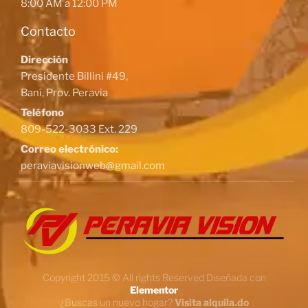
8:00 AM a 12:00 PM
Contacto
Dirección
Presidente Billini #49,
Baní, Prov. Peravia
Teléfono
809-522-3033 Ext. 229
Correo electrónico:
peraviavisionweb@gmail.com
Copyright 2015 © All rights Reserved Diseñada con
Elementor
¿Buscas un nuevo hogar?
Visita alquila.do